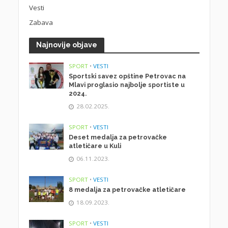
Vesti
Zabava
Najnovije objave
SPORT
•
VESTI
Sportski savez opštine Petrovac na
Mlavi proglasio najbolje sportiste u
2024.
28.02.2025.
SPORT
•
VESTI
Deset medalja za petrovačke
atletičare u Kuli
06.11.2023.
SPORT
•
VESTI
8 medalja za petrovačke atletičare
18.09.2023.
SPORT
•
VESTI