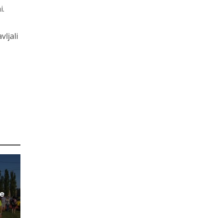
i.
ljali
ke