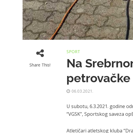
SPORT
Na Srebrno
Share This!
petrovačke 
06.03.2021.
U subotu, 6.3.2021. godine od
“VGSK”, Sportskog saveza opšti
Atletičari atletskog kluba “Dr