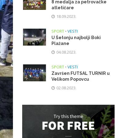
8 medalja za petrovačke
atletičare
18.09.2023.
SPORT
•
VESTI
U Šetonju najbolji Boki
Plažane
04.08.2023.
SPORT
•
VESTI
Završen FUTSAL TURNIR u
Velikom Popovcu
02.08.2023.