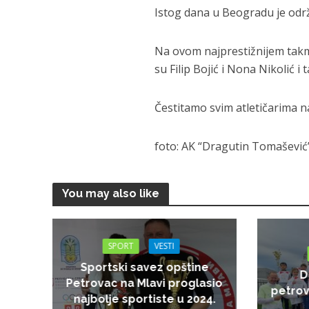
Istog dana u Beogradu je odr
Na ovom najprestižnijem takmi
su Filip Bojić i Nona Nikolić i
Čestitamo svim atletičarima 
foto: AK “Dragutin Tomašević
You may also like
SPORT
VESTI
Sportski savez opštine
D
Petrovac na Mlavi proglasio
petrov
najbolje sportiste u 2024.