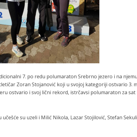
dicionalni 7. po redu polumaraton Srebrno jezero i na njemu
letičar Zoran Stojanović koji u svojoj kategoriji ostvario 3. 
u ostvario i svoj lični rekord, istrčavsi polumaraton za sat
šće su uzeli i Milić Nikola, Lazar Stojilović, Stefan Sekuli