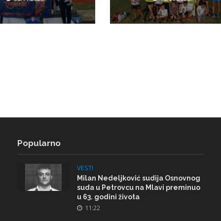
Popularno
VESTI
Milan Nedeljković sudija Osnovnog
suda u Petrovcu na Mlavi preminuo
u 63. godini života
11:22