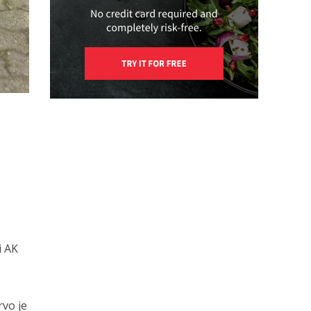
i AK
rvo je