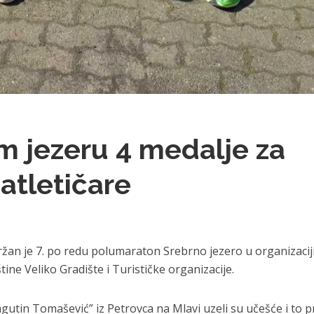
m jezeru 4 medalje za
atletičare
ržan je 7. po redu polumaraton Srebrno jezero u organizacij
ne Veliko Gradište i Turističke organizacije.
agutin Tomašević” iz Petrovca na Mlavi uzeli su učešće i to p