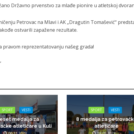
žano Državno prvenstvo za mlađe pionire u atletskoj dvoran
čenju Petrovac na Mlavi i AK „Dragutin Tomašević“ predstav
 takođe ostvarili zapažene rezultate.
na pravom reprezentatovanju našeg grada!
”
SPORT
VESTI
SPORT
VESTI
eset medalja za
8 medalja za petrovač
ačke atletičare u Kuli
atletičare
06.11.2023.
18.09.2023.