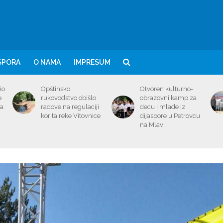
SPORA
O NAMA
IMPRESUM
io
Opštinsko
Otvoren kulturno-
e
rukovodstvo obišlo
obrazovni kamp za
ma
radove na regulaciji
decu i mlade iz
korita reke Vitovnice
dijaspore u Petrovcu
na Mlavi