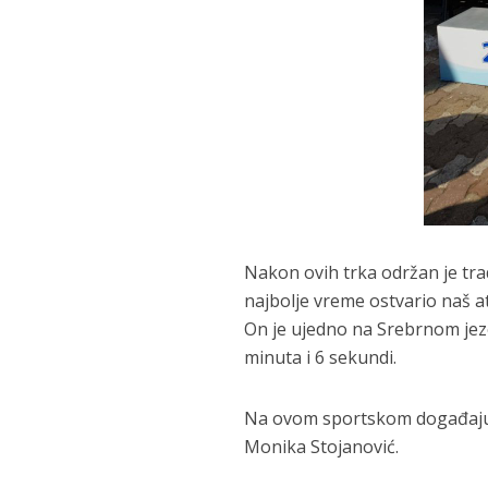
Nakon ovih trka održan je tra
najbolje vreme ostvario naš at
On je ujedno na Srebrnom jezer
minuta i 6 sekundi.
Na ovom sportskom događaju uče
Monika Stojanović.