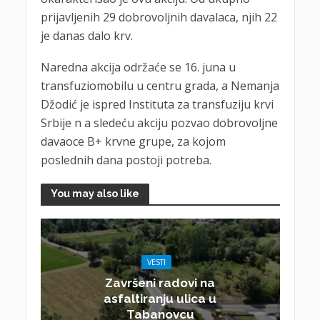
prijavljenih 29 dobrovoljnih davalaca, njih 22
je danas dalo krv.
Naredna akcija održaće se 16. juna u
transfuziomobilu u centru grada, a Nemanja
Džodić je ispred Instituta za transfuziju krvi
Srbije n a sledeću akciju pozvao dobrovoljne
davaoce B+ krvne grupe, za kojom
poslednih dana postoji potreba.
You may also like
VESTI
Završeni radovi na
asfaltiranju ulica u
Tabanovcu