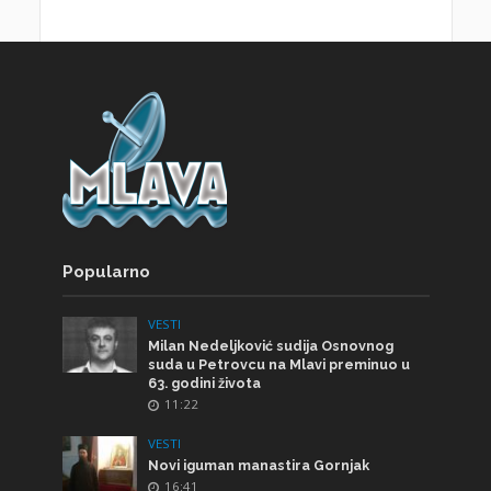
Popularno
VESTI
Milan Nedeljković sudija Osnovnog
suda u Petrovcu na Mlavi preminuo u
63. godini života
11:22
VESTI
Novi iguman manastira Gornjak
16:41