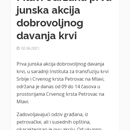
junska akcija
dobrovoljnog
davanja krvi
02.06.2021.
Prva junska akcija dobrovoljnog davanja
krvi, u saradnji Instituta za transfuziju krvi
Srbije i Crvenog krsta Petrovac na Mlavi,
održana je danas od 09 do 14 časova u
prostorijama Crvenog krsta Petrovac na
Mlavi.
Zadovoljavajući odziv građana, iz
petrovačke, ali i susednih opština,
okarakterisao je ovu akciju. Od ukupno