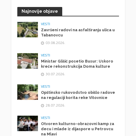
Najnovije objave
VESTI
Završeni radovi na asfaltiranju ulica u
Tabanovcu
03.08.2026.
VESTI
Ministar Glišić posetio Busur: Uskoro
kreće rekonstrukcija Doma kulture
30.07.2026.
VESTI
Opštinsko rukovodstvo obišlo radove
na regulaciji korita reke Vitovnice
28.07.2026.
VESTI
Otvoren kulturno-obrazovni kamp za
decu i mlade iz dijaspore u Petrovcu
na Mlavi