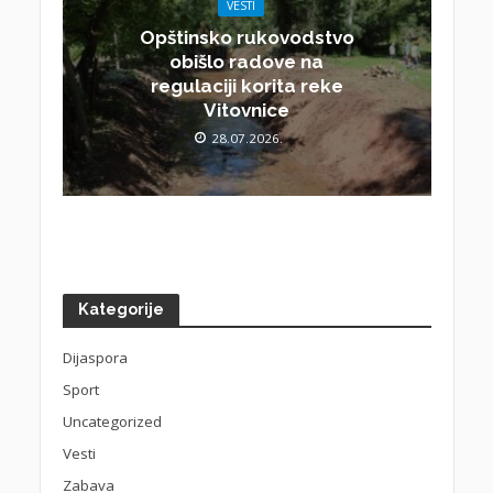
VESTI
Opštinsko rukovodstvo
obišlo radove na
regulaciji korita reke
Vitovnice
28.07.2026.
Kategorije
Dijaspora
Sport
Uncategorized
Vesti
Zabava