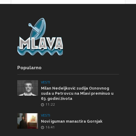
Popularno
VESTI
Milan Nedeljković sudija Osnovnog
suda u Petrovcu na Mlavi preminuo u
63. godini života
11:22
VESTI
Novi iguman manastira Gornjak
16:41