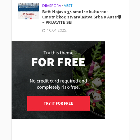
DIJASPORA
•
VESTI
Beč: Najava 37. smotre kulturno-
umetničkog stvaralaštva Srba u Austriji
– PRIJAVITE SE!
10.04.2025.