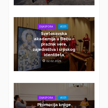
DIJASPORA
VESTI
Svetosavska
akademija u Beču –
praznik vere,
zajedništva i srpskog
identiteta
02.02.2026.
DIJASPORA
VESTI
Promocija knjige