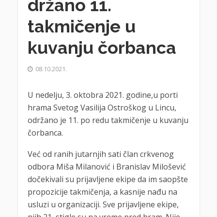
držano 11.
takmičenje u
kuvanju čorbanca
08.10.2021.
U nedelju, 3. oktobra 2021. godine,u porti
hrama Svetog Vasilija Ostroškog u Lincu,
održano je 11. po redu takmičenje u kuvanju
čorbanca.
Već od ranih jutarnjih sati član crkvenog
odbora Miša Milanović i Branislav Milošević
dočekivali su prijavljene ekipe da im saopšte
propozicije takmičenja, a kasnije nađu na
usluzi u organizaciji. Sve prijavljene ekipe,
njih 21, stigle su na vreme pred hram. Nije