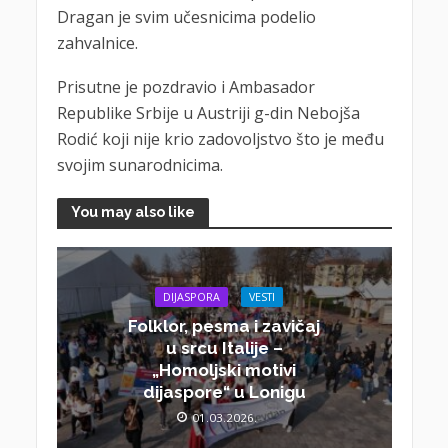
Dragan je svim učesnicima podelio
zahvalnice.
Prisutne je pozdravio i Ambasador
Republike Srbije u Austriji g-din Nebojša
Rodić koji nije krio zadovoljstvo što je među
svojim sunarodnicima.
You may also like
DIJASPORA
VESTI
Folklor, pesma i zavičaj
u srcu Italije –
„Homoljski motivi
dijaspore“ u Lonigu
01.03.2026.