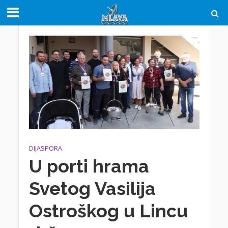
DIJASPORA
U porti hrama
Svetog Vasilija
Ostroškog u Lincu