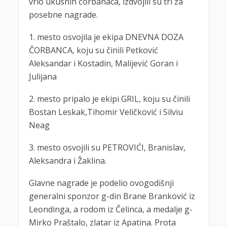
vrlo ukusnih čorbanaca, izdvojili su tri za
posebne nagrade.
1. mesto osvojila je ekipa DNEVNA DOZA
ČORBANCA, koju su činili Petković
Aleksandar i Kostadin, Malijević Goran i
Julijana
2. mesto pripalo je ekipi GRIL, koju su činili
Bostan Leskak,Tihomir Veličković i Silviu
Neag
3. mesto osvojili su PETROVIĆI, Branislav,
Aleksandra i Žaklina.
Glavne nagrade je podelio ovogodišnji
generalni sponzor g-din Brane Branković iz
Leondinga, a rodom iz Čelinca, a medalje g-
Mirko Praštalo, zlatar iz Apatina. Prota