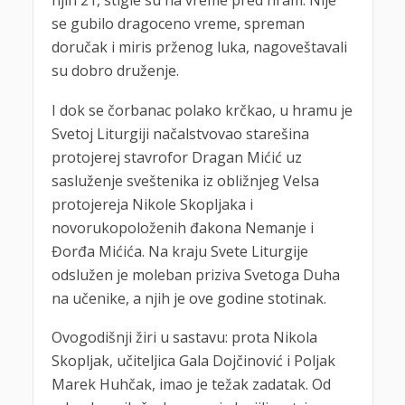
se gubilo dragoceno vreme, spreman
doručak i miris prženog luka, nagoveštavali
su dobro druženje.
I dok se čorbanac polako krčkao, u hramu je
Svetoj Liturgiji načalstvovao starešina
protojerej stavrofor Dragan Mićić uz
sasluženje sveštenika iz obližnjeg Velsa
protojereja Nikole Skopljaka i
novorukopoloženih đakona Nemanje i
Đorđa Mićića. Na kraju Svete Liturgije
odslužen je moleban priziva Svetoga Duha
na učenike, a njih je ove godine stotinak.
Ovogodišnji žiri u sastavu: prota Nikola
Skopljak, učiteljica Gala Dojčinović i Poljak
Marek Huhčak, imao je težak zadatak. Od