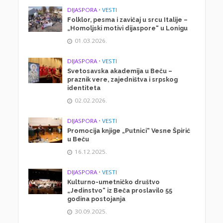
DIJASPORA
•
VESTI
Folklor, pesma i zavičaj u srcu Italije –
„Homoljski motivi dijaspore“ u Lonigu
01.03.2026.
DIJASPORA
•
VESTI
Svetosavska akademija u Beču –
praznik vere, zajedništva i srpskog
identiteta
02.02.2026.
DIJASPORA
•
VESTI
Promocija knjige „Putnici“ Vesne Špirić
u Beču
16.12.2025.
DIJASPORA
•
VESTI
Kulturno-umetničko društvo
„Jedinstvo“ iz Beča proslavilo 55
godina postojanja
30.09.2025.