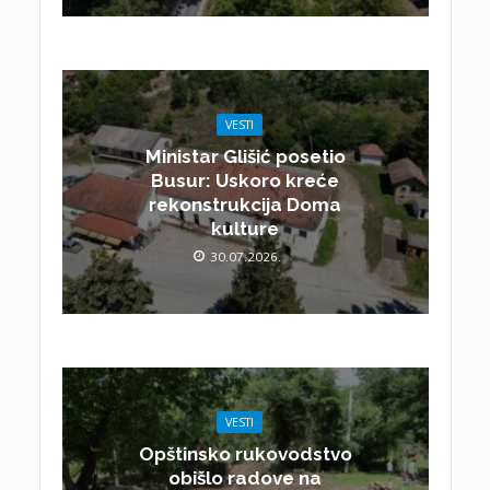
VESTI
Ministar Glišić posetio
Busur: Uskoro kreće
rekonstrukcija Doma
kulture
30.07.2026.
VESTI
Opštinsko rukovodstvo
obišlo radove na