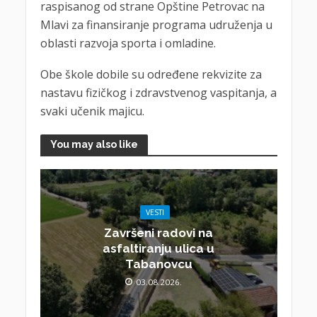
raspisanog od strane Opštine Petrovac na
Mlavi za finansiranje programa udruženja u
oblasti razvoja sporta i omladine.
Obe škole dobile su određene rekvizite za
nastavu fizičkog i zdravstvenog vaspitanja, a
svaki učenik majicu.
You may also like
VESTI
Završeni radovi na
asfaltiranju ulica u
Tabanovcu
03.08.2026.