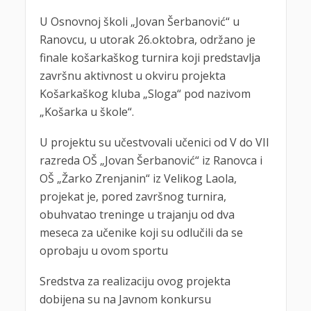
U Osnovnoj školi „Jovan Šerbanović“ u
Ranovcu, u utorak 26.oktobra, održano je
finale košarkaškog turnira koji predstavlja
završnu aktivnost u okviru projekta
Košarkaškog kluba „Sloga“ pod nazivom
„Košarka u škole“.
U projektu su učestvovali učenici od V do VII
razreda OŠ „Jovan Šerbanović“ iz Ranovca i
OŠ „Žarko Zrenjanin“ iz Velikog Laola,
projekat je, pored završnog turnira,
obuhvatao treninge u trajanju od dva
meseca za učenike koji su odlučili da se
oprobaju u ovom sportu
Sredstva za realizaciju ovog projekta
dobijena su na Javnom konkursu