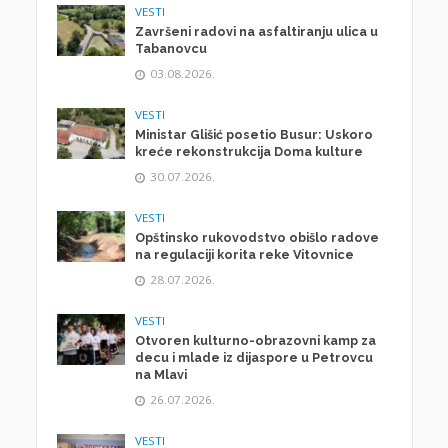
VESTI
Završeni radovi na asfaltiranju ulica u
Tabanovcu
03.08.2026.
VESTI
Ministar Glišić posetio Busur: Uskoro
kreće rekonstrukcija Doma kulture
30.07.2026.
VESTI
Opštinsko rukovodstvo obišlo radove
na regulaciji korita reke Vitovnice
28.07.2026.
VESTI
Otvoren kulturno-obrazovni kamp za
decu i mlade iz dijaspore u Petrovcu
na Mlavi
26.07.2026.
VESTI