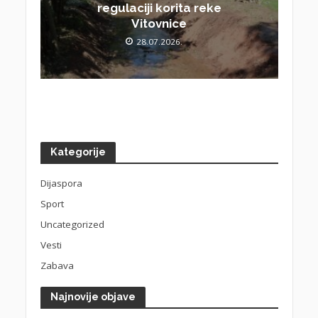
regulaciji korita reke
Vitovnice
28.07.2026.
Kategorije
Dijaspora
Sport
Uncategorized
Vesti
Zabava
Najnovije objave