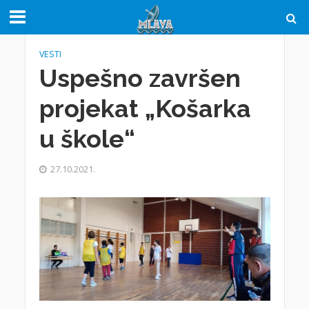
VESTI
Uspešno završen
projekat „Košarka
u škole“
27.10.2021.