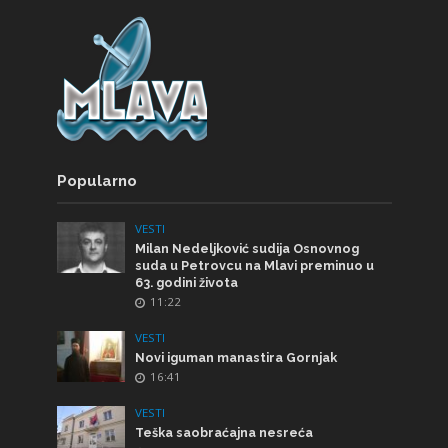
Popularno
VESTI
Milan Nedeljković sudija Osnovnog
suda u Petrovcu na Mlavi preminuo u
63. godini života
11:22
VESTI
Novi iguman manastira Gornjak
16:41
VESTI
Teška saobraćajna nesreća