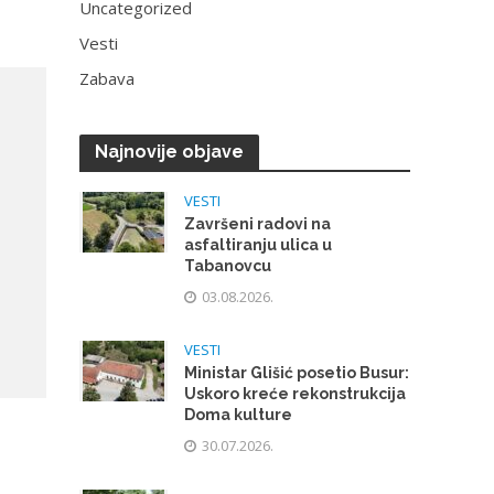
Uncategorized
Vesti
Zabava
Najnovije objave
VESTI
Završeni radovi na
asfaltiranju ulica u
Tabanovcu
03.08.2026.
VESTI
Ministar Glišić posetio Busur:
Uskoro kreće rekonstrukcija
Doma kulture
30.07.2026.