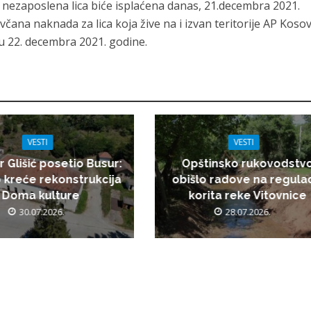
ezaposlena lica biće isplaćena danas, 21.decembra 2021.
ana naknada za lica koja žive na i izvan teritorije AP Kosov
du 22. decembra 2021. godine.
VESTI
VESTI
r Glišić posetio Busur:
Opštinsko rukovodstv
 kreće rekonstrukcija
obišlo radove na regulac
Doma kulture
korita reke Vitovnice
30.07.2026.
28.07.2026.