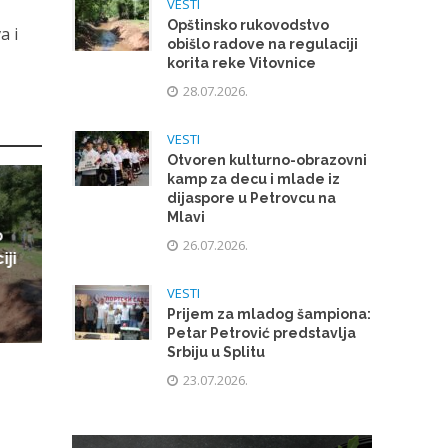
VESTI
Opštinsko rukovodstvo
a i
obišlo radove na regulaciji
korita reke Vitovnice
28.07.2026.
VESTI
Otvoren kulturno-obrazovni
kamp za decu i mlade iz
dijaspore u Petrovcu na
Mlavi
o
26.07.2026.
iji
VESTI
Prijem za mladog šampiona:
Petar Petrović predstavlja
Srbiju u Splitu
23.07.2026.