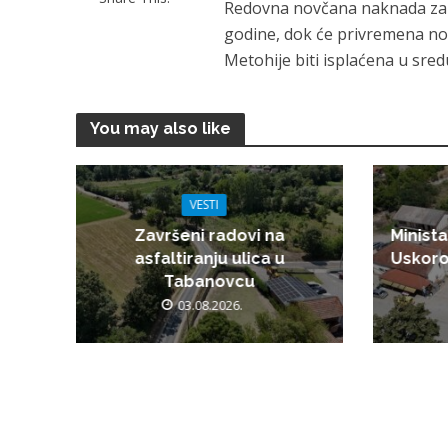
Redovna novčana naknada za n
godine, dok će privremena novč
Metohije biti isplaćena u sre
You may also like
VESTI
Završeni radovi na
Minista
asfaltiranju ulica u
Uskoro
Tabanovcu
03.08.2026.