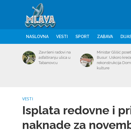
NASLOVNA
VESTI
SPORT
ZABAVA
DIJA
Završeni radovi na
Ministar Glišić poset
asfaltiranju ulica u
Busur: Uskoro kreć
Tabanovcu
rekonstrukcija Do
kulture
VESTI
Isplata redovne i 
naknade za novem