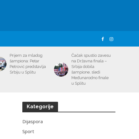
Prijem za mladog
Čačak spustio zavesu
šampiona: Petar
na Državna finala –
Petrović predstavlja
Srbija dobila
Srbiju u Splitu
šampione, sledi
Međunarodno finale
u Splitu
Kategorije
Dijaspora
Sport