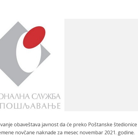
avanje obaveštava javnost da će preko Poštanske štedionice
rivremene novčane naknade za mesec novembar 2021. godine.