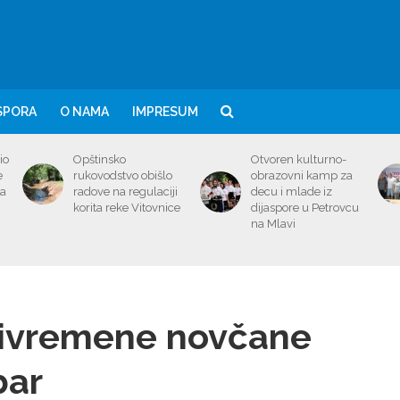
SPORA
O NAMA
IMPRESUM
io
Opštinsko
Otvoren kulturno-
e
rukovodstvo obišlo
obrazovni kamp za
ma
radove na regulaciji
decu i mlade iz
korita reke Vitovnice
dijaspore u Petrovcu
na Mlavi
privremene novčane
bar