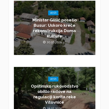
VESTI
Ministar Glišić posetio
Busur: Uskoro kreće
rekonstrukcija Doma
kulture
30.07.2026.
VESTI
Opštinsko rukovodstvo
obišlo radove na
regulaciji korita reke
Vitovnice
28.07.2026.