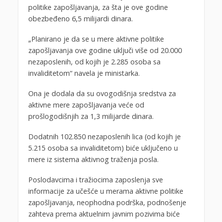
politike zapošljavanja, za šta je ove godine
obezbeđeno 6,5 milijardi dinara.
„Planirano je da se u mere aktivne politike
zapošljavanja ove godine uključi više od 20.000
nezaposlenih, od kojih je 2.285 osoba sa
invaliditetom“ navela je ministarka.
Ona je dodala da su ovogodišnja sredstva za
aktivne mere zapošljavanja veće od
prošlogodišnjih za 1,3 milijarde dinara.
Dodatnih 102.850 nezaposlenih lica (od kojih je
5.215 osoba sa invaliditetom) biće uključeno u
mere iz sistema aktivnog traženja posla.
Poslodavcima i tražiocima zaposlenja sve
informacije za učešće u merama aktivne politike
zapošljavanja, neophodna podrška, podnošenje
zahteva prema aktuelnim javnim pozivima biće