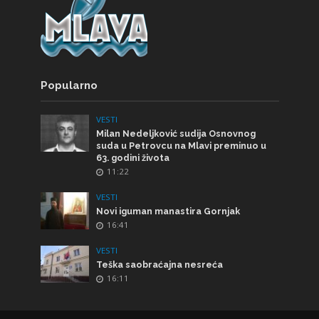
Popularno
VESTI
Milan Nedeljković sudija Osnovnog
suda u Petrovcu na Mlavi preminuo u
63. godini života
11:22
VESTI
Novi iguman manastira Gornjak
16:41
VESTI
Teška saobraćajna nesreća
16:11