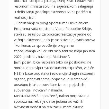
boračka i socijalna pitanja, Dariji Kisić Tepavčević i
resornom ministarstvu, na zajedničkom zalaganju
u definisanju godišnjih aktivnosti NSZ i podršci u
realizaciji istih.
„ Potpisivanjem ovog Sporazuma i usvajanjem
Programa rada od strane Vlade Republike Srbije,
stekli su se uslovi za početak realizacije jedne od
važnijih aktivnosti, a to je raspisivanje Javnih poziva
i konkursa, za sprovođenje programa
zapošljavanja koji će biti raspisani do kraja januara
2022. godine „ naveo je Martinović.
Javni pozivi, biće raspisani tako da poslodavci ne
moraju dostavljati svu dokumentaciju lično, već će
NSZ iz baze podataka i evidencije drugih službenih
organa, pribaviti sama, objasnio je Martinović i
posebno istakao povećane iznose pojedinih
subvencija i novčanih naknada.
Ministarka Kisić Tepavčević, nakon potpisivanja
sporazuma, rekla je da se jedana od važnih
aktivnosti odnosi na realizaciju mera aktivne