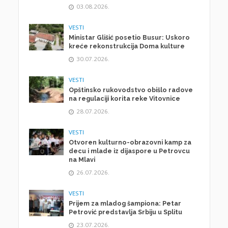
03.08.2026.
VESTI
Ministar Glišić posetio Busur: Uskoro
kreće rekonstrukcija Doma kulture
30.07.2026.
VESTI
Opštinsko rukovodstvo obišlo radove
na regulaciji korita reke Vitovnice
28.07.2026.
VESTI
Otvoren kulturno-obrazovni kamp za
decu i mlade iz dijaspore u Petrovcu
na Mlavi
26.07.2026.
VESTI
Prijem za mladog šampiona: Petar
Petrović predstavlja Srbiju u Splitu
23.07.2026.