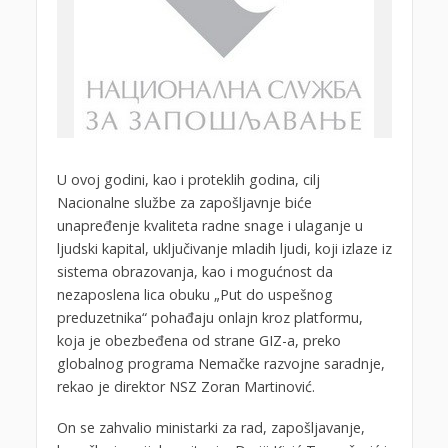
U ovoj godini, kao i proteklih godina, cilj
Nacionalne službe za zapošljavnje biće
unapređenje kvaliteta radne snage i ulaganje u
ljudski kapital, uključivanje mladih ljudi, koji izlaze iz
sistema obrazovanja, kao i mogućnost da
nezaposlena lica obuku „Put do uspešnog
preduzetnika“ pohađaju onlajn kroz platformu,
koja je obezbeđena od strane GIZ-a, preko
globalnog programa Nemačke razvojne saradnje,
rekao je direktor NSZ Zoran Martinović.
On se zahvalio ministarki za rad, zapošljavanje,