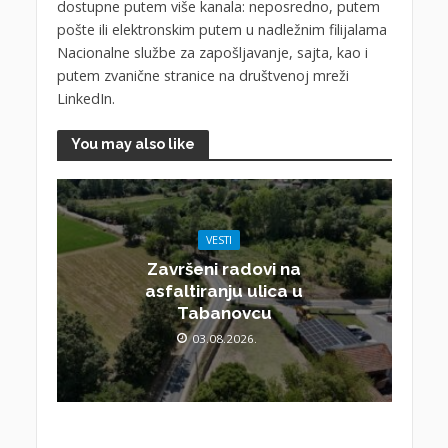
dostupne putem više kanala: neposredno, putem
pošte ili elektronskim putem u nadležnim filijalama
Nacionalne službe za zapošljavanje, sajta, kao i
putem zvanične stranice na društvenoj mreži
LinkedIn.
You may also like
VESTI
Završeni radovi na
asfaltiranju ulica u
Tabanovcu
03.08.2026.