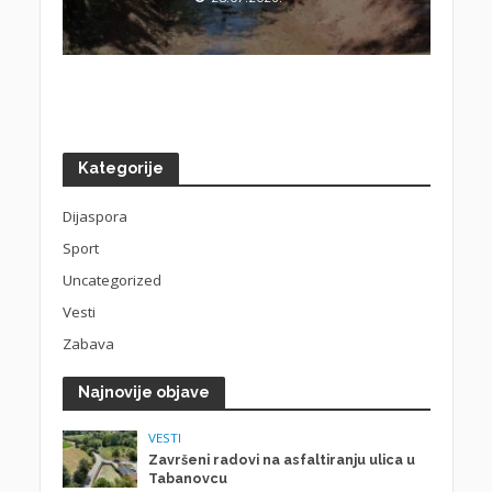
Kategorije
Dijaspora
Sport
Uncategorized
Vesti
Zabava
Najnovije objave
VESTI
Završeni radovi na asfaltiranju ulica u
Tabanovcu