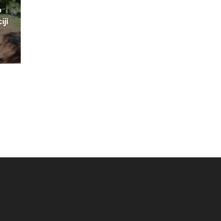
o
iji