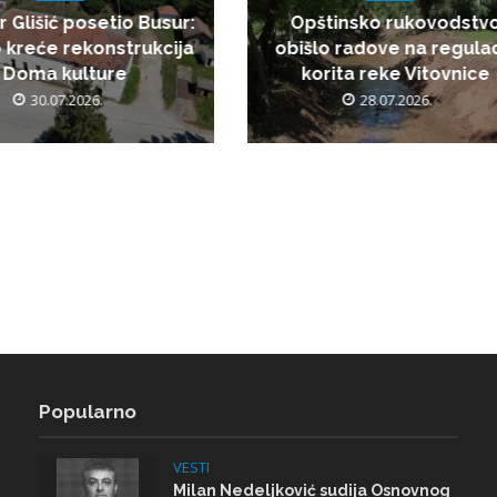
r Glišić posetio Busur:
Opštinsko rukovodstv
 kreće rekonstrukcija
obišlo radove na regulac
Doma kulture
korita reke Vitovnice
30.07.2026.
28.07.2026.
Popularno
VESTI
Milan Nedeljković sudija Osnovnog