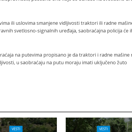
ima ili uslovima smanjene vidlјivosti traktori ili radne mašin
avnih svetlosno-signalnih uređaja, saobraćajna policija će i
ćaja na putevima propisano je da traktori i radne mašine 
lјivosti, u saobraćaju na putu moraju imati uklјučeno žuto
VESTI
VESTI