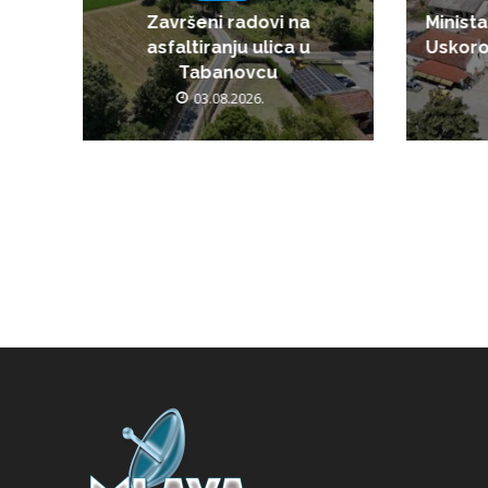
Završeni radovi na
Minista
asfaltiranju ulica u
Uskoro
Tabanovcu
03.08.2026.