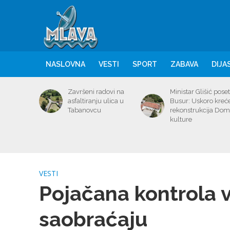
NASLOVNA
VESTI
SPORT
ZABAVA
DIJA
Završeni radovi na
Ministar Glišić poset
asfaltiranju ulica u
Busur: Uskoro kreć
Tabanovcu
rekonstrukcija Do
kulture
VESTI
Pojačana kontrola v
saobraćaju