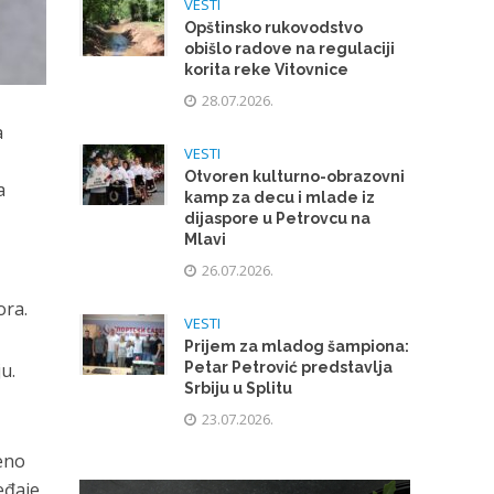
VESTI
Opštinsko rukovodstvo
obišlo radove na regulaciji
korita reke Vitovnice
28.07.2026.
a
VESTI
Otvoren kulturno-obrazovni
a
kamp za decu i mlade iz
dijaspore u Petrovcu na
Mlavi
26.07.2026.
ora.
VESTI
Prijem za mladog šampiona:
u.
Petar Petrović predstavlja
Srbiju u Splitu
23.07.2026.
eno
eđaje