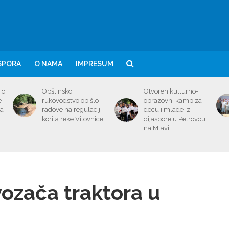
SPORA
O NAMA
IMPRESUM
io
Opštinsko
Otvoren kulturno-
e
rukovodstvo obišlo
obrazovni kamp za
ma
radove na regulaciji
decu i mlade iz
korita reke Vitovnice
dijaspore u Petrovcu
na Mlavi
ozača traktora u