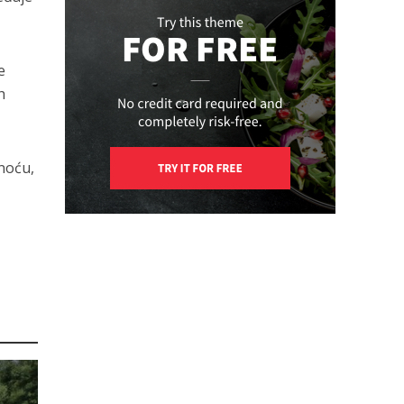
e
h
noću,