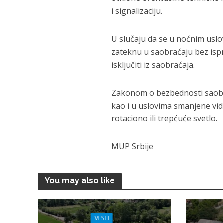
i signalizaciju.
U slučaju da se u noćnim uslov
zateknu u saobraćaju bez ispr
isklјučiti iz saobraćaja.
Zakonom o bezbednosti saobra
kao i u uslovima smanjene vid
rotaciono ili trepćuće svetlo.
MUP Srbije
You may also like
VESTI