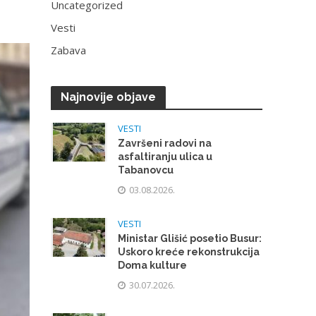
Uncategorized
Vesti
Zabava
Najnovije objave
VESTI
Završeni radovi na
asfaltiranju ulica u
Tabanovcu
03.08.2026.
VESTI
Ministar Glišić posetio Busur:
Uskoro kreće rekonstrukcija
Doma kulture
30.07.2026.