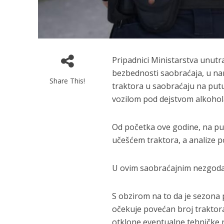
Pripadnici Ministarstva unutra
bezbednosti saobraćaja, u na
Share This!
traktora u saobraćaju na put
vozilom pod dejstvom alkohol
Od početka ove godine, na pu
učešćem traktora, a analize p
U ovim saobraćajnim nezgodam
S obzirom na to da je sezona
očekuje povećan broj traktor
otklone eventualne tehničke 