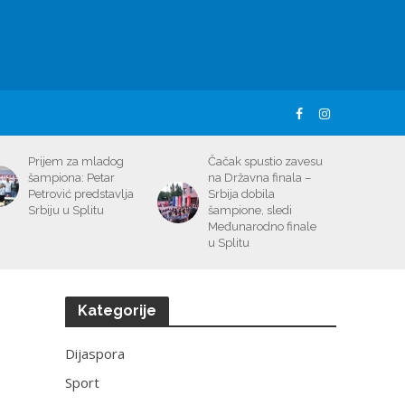
Prijem za mladog
Čačak spustio zavesu
šampiona: Petar
na Državna finala –
Petrović predstavlja
Srbija dobila
Srbiju u Splitu
šampione, sledi
Međunarodno finale
u Splitu
Kategorije
Dijaspora
Sport