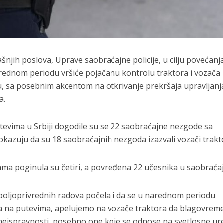
šnjih poslova, Uprave saobraćajne policije, u cilјu povećanj
rednom periodu vršiće pojačanu kontrolu traktora i vozača
u, sa posebnim akcentom na otkrivanje prekršaja upravlјanj
a.
tevima u Srbiji dogodile su se 22 saobraćajne nezgode sa
okazuju da su 18 saobraćajnih nezgoda izazvali vozači trakt
a poginula su četiri, a povređena 22 učesnika u saobraćaj
 polјoprivrednih radova počela i da se u narednom periodu
a na putevima, apelujemo na vozače traktora da blagovrem
neispravnosti, posebno one koje se odnose na svetlosne ur