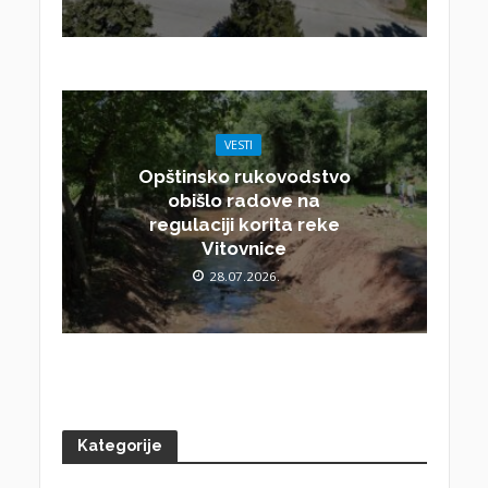
VESTI
Opštinsko rukovodstvo
obišlo radove na
regulaciji korita reke
Vitovnice
28.07.2026.
Kategorije