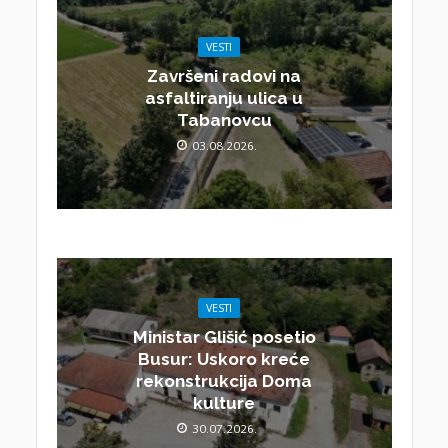
VESTI
Završeni radovi na
asfaltiranju ulica u
Tabanovcu
03.08.2026.
VESTI
Ministar Glišić posetio
Busur: Uskoro kreće
rekonstrukcija Doma
kulture
30.07.2026.