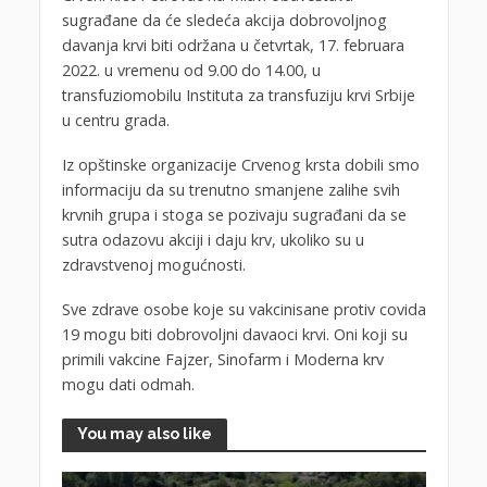
sugrađane da će sledeća akcija dobrovoljnog
davanja krvi biti održana u četvrtak, 17. februara
2022. u vremenu od 9.00 do 14.00, u
transfuziomobilu Instituta za transfuziju krvi Srbije
u centru grada.
Iz opštinske organizacije Crvenog krsta dobili smo
informaciju da su trenutno smanjene zalihe svih
krvnih grupa i stoga se pozivaju sugrađani da se
sutra odazovu akciji i daju krv, ukoliko su u
zdravstvenoj mogućnosti.
Sve zdrave osobe koje su vakcinisane protiv covida
19 mogu biti dobrovoljni davaoci krvi. Oni koji su
primili vakcine Fajzer, Sinofarm i Moderna krv
mogu dati odmah.
You may also like