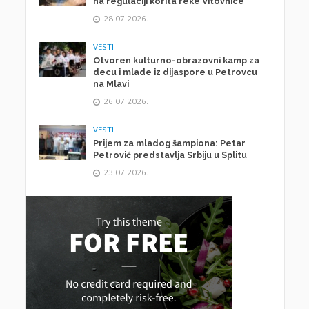
na regulaciji korita reke Vitovnice
28.07.2026.
VESTI
Otvoren kulturno-obrazovni kamp za
decu i mlade iz dijaspore u Petrovcu
na Mlavi
26.07.2026.
VESTI
Prijem za mladog šampiona: Petar
Petrović predstavlja Srbiju u Splitu
23.07.2026.