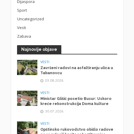
Dijaspora
Sport
Uncategorized
Vesti
Zabava
Najnovije objave
VESTI
Završeni radovi na asfaltiranju ulica u
Tabanovcu
03.08.2026.
VESTI
Ministar Glišić posetio Busur: Uskoro
kreće rekonstrukcija Doma kulture
30.07.2026.
VESTI
Opštinsko rukovodstvo obišlo radove