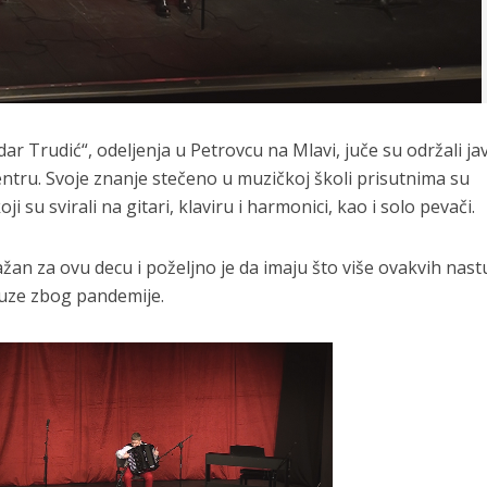
ar Trudić“, odeljenja u Petrovcu na Mlavi, juče su održali ja
ntru. Svoje znanje stečeno u muzičkoj školi prisutnima su
oji su svirali na gitari, klaviru i harmonici, kao i solo pevači.
žan za ovu decu i poželjno je da imaju što više ovakvih nast
uze zbog pandemije.