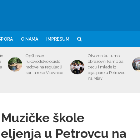
SPORA
O NAMA
IMPRESUM
io
Opštinsko
Otvoren kulturno-
e
rukovodstvo obišlo
obrazovni kamp za
ma
radove na regulaciji
decu i mlade iz
korita reke Vitovnice
dijaspore u Petrovcu
na Mlavi
 Muzičke škole
deljenja u Petrovcu na