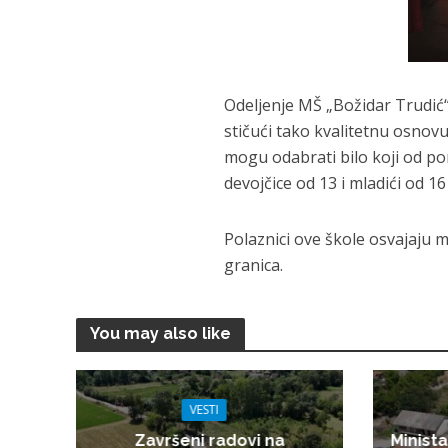
Odeljenje MŠ „Božidar Trudić
stičući tako kvalitetnu osnov
mogu odabrati bilo koji od p
devojčice od 13 i mladići od 16 
Polaznici ove škole osvajaju m
granica.
You may also like
VESTI
Završeni radovi na
Minista