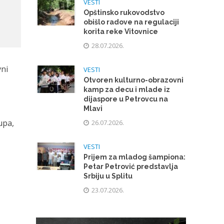
VESTI
Opštinsko rukovodstvo
obišlo radove na regulaciji
korita reke Vitovnice
28.07.2026.
vni
VESTI
Otvoren kulturno-obrazovni
kamp za decu i mlade iz
dijaspore u Petrovcu na
Mlavi
upa,
26.07.2026.
VESTI
Prijem za mladog šampiona:
Petar Petrović predstavlja
Srbiju u Splitu
23.07.2026.