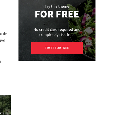
kole
ave
h
o