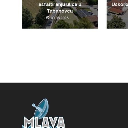
asfaltiranju ulica u
Uskoro
Tabanovcu
03.08.2026.