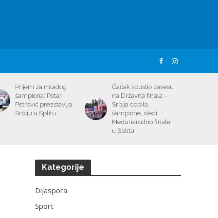
Prijem za mladog
Čačak spustio zavesu
šampiona: Petar
na Državna finala –
Petrović predstavlja
Srbija dobila
Srbiju u Splitu
šampione, sledi
Međunarodno finale
u Splitu
Kategorije
Dijaspora
Sport