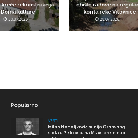
 kreće rekonstrukcija
obišlo radove na regulac
Doma kulture
korita reke Vitovnice
30.07.2026.
28.07.2026.
Popularno
VESTI
Milan Nedeljković sudija Osnovnog
suda u Petrovcu na Mlavi preminuo