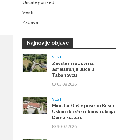
Uncategorized
Vesti
Zabava
Najnovije objave
VESTI
Završeni radovi na
asfaltiranju ulica u
Tabanovcu
03.08.2026.
VESTI
Ministar Glišić posetio Busur:
Uskoro kreće rekonstrukcija
Doma kulture
30.07.2026.