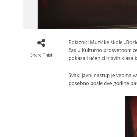
Polaznici Muzičke škole „Božid
čas u Kulturno prosvetnom ce
Share This!
pokazali učenici iz svih klasa k
Svaki javni nastup je veoma va
posebno posle dve godine pa