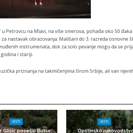
“ u Petrovcu na Mlavi, na više smerova, pohađa oko 50 đaka
u za nastavak obrazovanja. Mališani do 3. razreda osnovne š
onuđenih instrumenata, dok za solo pevanje mogu da se prij
godina i stariji.
uzička priznanja na takmičenjima širom Srbije, ali van njeni
VESTI
VESTI
r Glišić posetio Busur:
Opštinsko rukovodstv