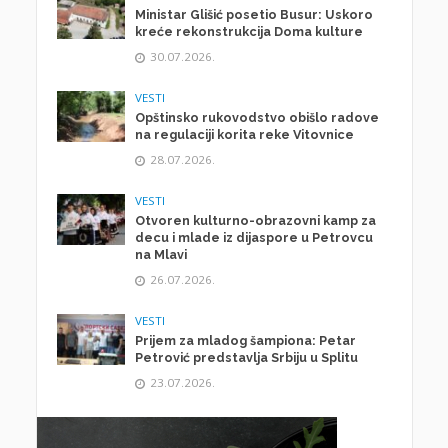
Ministar Glišić posetio Busur: Uskoro
kreće rekonstrukcija Doma kulture
30.07.2026.
VESTI
Opštinsko rukovodstvo obišlo radove
na regulaciji korita reke Vitovnice
28.07.2026.
VESTI
Otvoren kulturno-obrazovni kamp za
decu i mlade iz dijaspore u Petrovcu
na Mlavi
26.07.2026.
VESTI
Prijem za mladog šampiona: Petar
Petrović predstavlja Srbiju u Splitu
23.07.2026.