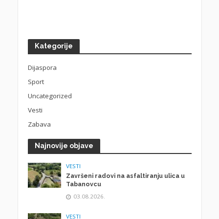
Kategorije
Dijaspora
Sport
Uncategorized
Vesti
Zabava
Najnovije objave
VESTI
Završeni radovi na asfaltiranju ulica u
Tabanovcu
03.08.2026.
VESTI