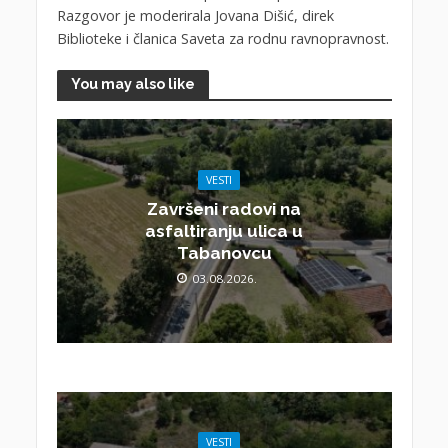
Razgovor je moderirala Jovana Dišić, direk
Biblioteke i članica Saveta za rodnu ravnopravnost.
You may also like
VESTI
Završeni radovi na
asfaltiranju ulica u
Tabanovcu
03.08.2026.
VESTI