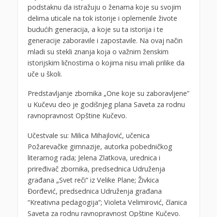
podstaknu da istražuju o ženama koje su svojim
delima uticale na tok istorije i oplemenile živote
budućih generacija, a koje su ta istorija i te
generacije zaboravile i zapostavile. Na ovaj način
mladi su stekli znanja koja o važnim ženskim
istorijskim ličnostima o kojima nisu imali prilike da
uče u školi.
Predstavljanje zbornika „One koje su zaboravljene”
u Kučevu deo je godišnjeg plana Saveta za rodnu
ravnopravnost Opštine Kučevo.
Učestvale su: Milica Mihajlović, učenica
Požarevačke gimnazije, autorka pobedničkog
literarnog rada; Jelena Zlatkova, urednica i
priređivač zbornika, predsednica Udruženja
građana „Svet reči” iz Velike Plane; Živkica
Đorđević, predsednica Udruženja građana
“Kreativna pedagogija”; Violeta Velimirović, članica
Saveta za rodnu ravnopravnost Opštine Kučevo.