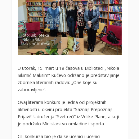
Foto: Biblioteka
„Nikola Sikimić
Maksim” Kučevo
U utorak, 15. mart u 18 časova u Biblioteci „Nikola
Sikimić Maksim” Kučevo održano je predstavljanje
zbornika literarnih radova: „One koje su
zaboravljene”.
Ovaj literarni konkurs je jedna od projektnih
aktivnosti u okviru projekta “Saznaj! Prepoznaj!
Prijavi!” Udruženja “Svet reči” iz Velike Plane, a koji
je podržalo Ministarstvo omladine i sporta.
Cilj konkursa bio je da se učenici i učenici