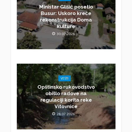
Ministar Glišić posetio
Busur: Uskoro kreće
rekonstrukcija Doma
kulture
30.07.2026.
VESTI
Opštinsko rukovodstvo
obišlo radove na
regulaciji korita reke
Vitovnice
28.07.2026.