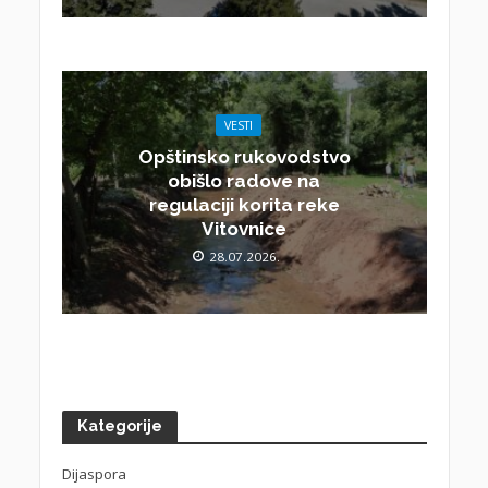
VESTI
Opštinsko rukovodstvo
obišlo radove na
regulaciji korita reke
Vitovnice
28.07.2026.
Kategorije
Dijaspora