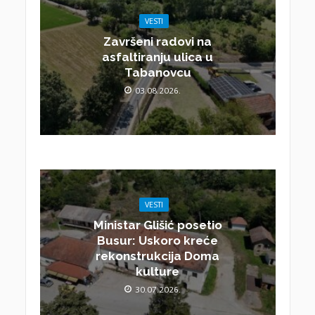
VESTI
Završeni radovi na
asfaltiranju ulica u
Tabanovcu
03.08.2026.
VESTI
Ministar Glišić posetio
Busur: Uskoro kreće
rekonstrukcija Doma
kulture
30.07.2026.