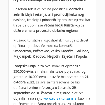
Poseban fokus će biti na podsticaju
održivih i
zelenih ideja i rešenja
, ali i
promociji kulturnog
nasleđa, tradicije i prirodnih lepota
. Krajnji rezultat
treba da doprinese
većem broju turista
koji će
duže vremena provesti u obilasku regiona
.
Pružaoci turističkih i ugostiteljskih usluga iz devet
opština i gradova će moći da konkurišu:
Smederevo, Požarevac, Veliko Gradište, Golubac,
Majdanpek, Kladovo, Negotin, Zaječar i Topola.
Evropska unija
je za ovaj konkurs opredelila
350.000 evra
, a maksimalni iznos pojedinačnog
granta je
10.000 evra.
Poziv će biti otvoren do
21.
oktobra 2022
, za sve zainteresovane će biti
održana i
online info sesija
u četvrtak,
29.
septembra od 10 časova
, a registracija će biti
objavljena na sajtu
www.eu-za-turizam.rs
, kao i na
društvenim mrežama projekta „EU za kulturno