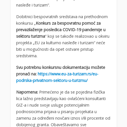
nasleđe i turizam“.
Dobitnici bespovratnih sredstava na prethodnom
konkursu „
Konkurs za bespovratnu pomoć za
prevazilaženje posledica COVID-19 pandemije u
sektoru turizma
“ koji se takođe realizovao u okviru
projekta „EU za kulturno nasleđe i turizam“ neće
biti u mogućnosti da opet ostvare pristup
sredstvima.
Svu potrebnu konkursnu dokumentaciju možete
pronaći na:
https://www.eu-za-turizam.rs/eu-
podrska-privatnom-sektoru-u-turizmu/
Napomena:
Primećeno je da se pojedina fizička
lica lažno predstavljaju kao ovlašćeni konsultanti
GIZ-a i nude svoje usluge potencijalnim
podnosiocima prijava u pisanju projekata u
zamenu za određeni novčani iznos i/ili procente od
dobijenog granta. Obaveštavamo sve