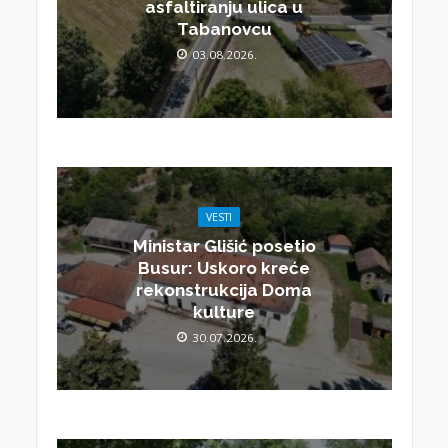
asfaltiranju ulica u
Tabanovcu
03.08.2026.
VESTI
Ministar Glišić posetio
Busur: Uskoro kreće
rekonstrukcija Doma
kulture
30.07.2026.