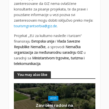
zainteresovane da GIZ nema ovlašćene
konsultante za pisanje projekata, te da prave i
pouzdane informacije u vezi poziva svi
zainteresovani mogu dobiti isključivo preko mejla:
tourismgrantserbia@giz.de
.
Projekat „EU za kulturno nasleđe i turizam“
finansiraju
Evropska unija
i
Vlada Savezne
Republike Nemačke
, a sprovodi
Nemačka
organizacija za međunarodnu saradnju GIZ
u
saradnji sa
Ministarstvom trgovine, turizma i
telekomunikacija
.
You may also like
VESTI
Završeni radovi na