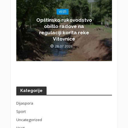
VESTI
Opštinsko rukovodstvo
obišlo radove na
regulaciji korita reke
Vitovnice
28.07.2026.
Kategorije
Dijaspora
Sport
Uncategorized