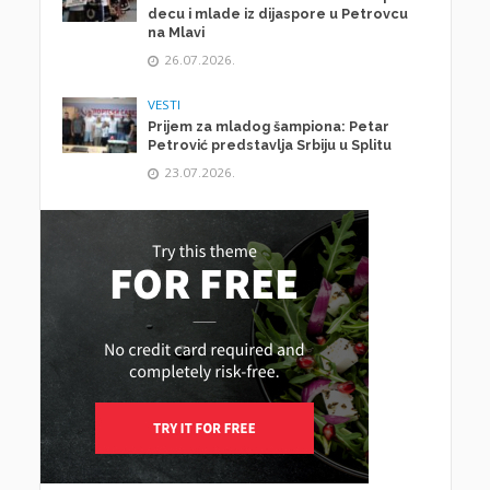
decu i mlade iz dijaspore u Petrovcu
na Mlavi
26.07.2026.
VESTI
Prijem za mladog šampiona: Petar
Petrović predstavlja Srbiju u Splitu
23.07.2026.