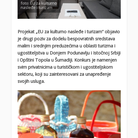
foto: EU za kulturno
nasleđe i turizam
Projekat „EU za kulturno nasleđe i turizam“ objavio
je drugi poziv za dodelu bespovratnih sredstava
malim i srednjim preduzećima u oblasti turizma i
ugostiteljstva u Donjem Podunavlju i Istočnoj Srbiji
i Opštini Topola u Šumadiji. Konkurs je namenjen
svim privatnicima u turističkom i ugostiteljskom
sektoru, koji su zainteresovani za unapređenje
svojih usluga.