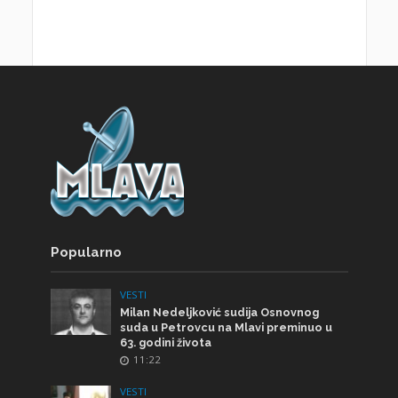
Popularno
VESTI
Milan Nedeljković sudija Osnovnog
suda u Petrovcu na Mlavi preminuo u
63. godini života
11:22
VESTI