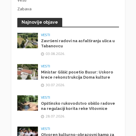
Vesti
Zabava
Najnovije objave
VESTI
Završeni radovi na asfaltiranju ulica u
Tabanovcu
03.08.2026.
VESTI
Ministar Glišić posetio Busur: Uskoro
kreće rekonstrukcija Doma kulture
30.07.2026.
VESTI
Opštinsko rukovodstvo obišlo radove
na regulaciji korita reke Vitovnice
28.07.2026.
VESTI
Otvoren kulturno-obrazovni kamp za