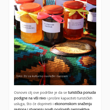
foto: EU za kulturno nasleđe i turizam
Osnovni cilj ove podrške je da se
turistička ponuda
podigne na viši nivo
i prošire kapaciteti turističkih
usluga, što će doprineti i
ekonomskom snaženju
regiona i stvaranju novih poslovnih perspektiva
.