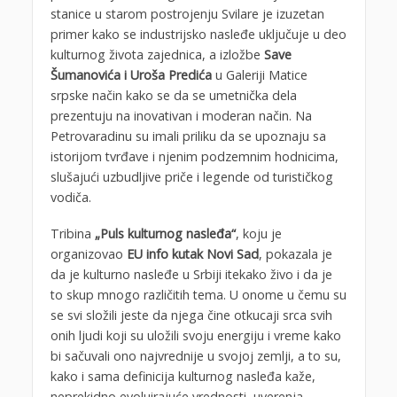
stanice u starom postrojenju Svilare je izuzetan
primer kako se industrijsko nasleđe uključuje u deo
kulturnog života zajednica, a izložbe
Save
Šumanovića i Uroša Predića
u Galeriji Matice
srpske način kako se da se umetnička dela
prezentuju na inovativan i moderan način. Na
Petrovaradinu su imali priliku da se upoznaju sa
istorijom tvrđave i njenim podzemnim hodnicima,
slušajući uzbudljive priče i legende od turističkog
vodiča.
Tribina
„Puls kulturnog nasleđa“
, koju je
organizovao
EU info kutak Novi Sad
, pokazala je
da je kulturno nasleđe u Srbiji itekako živo i da je
to skup mnogo različitih tema. U onome u čemu su
se svi složili jeste da njega čine otkucaji srca svih
onih ljudi koji su uložili svoju energiju i vreme kako
bi sačuvali ono najvrednije u svojoj zemlji, a to su,
kako i sama definicija kulturnog nasleđa kaže,
neprekidno evoluirajuće vrednosti, uverenja,