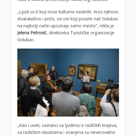
„Ljudi su ti koji nose kulturno nasleđe. Kroz njihovo
stvaralaštvo i priče, svi oni koji posete naš Golubac
na najbolji način upoznaju samo mesto“, rekla je
Jelena Petrović
, direktorka Turističke organizacije
Golubac.
„Kao i uvek, sastanci sa ljudima iz različitih krajeva,
sa različitim iskustvima i znanjima su neverovatno