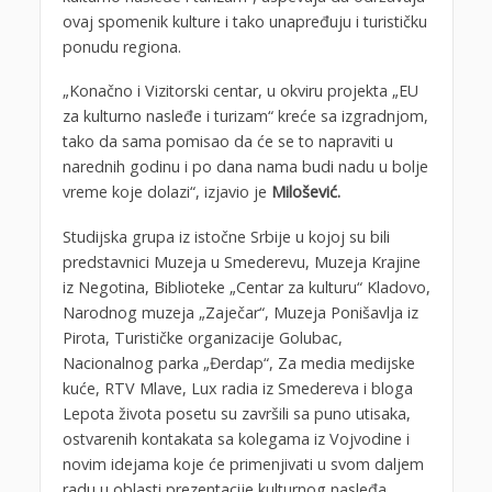
ovaj spomenik kulture i tako unapređuju i turističku
ponudu regiona.
„Konačno i Vizitorski centar, u okviru projekta „EU
za kulturno nasleđe i turizam“ kreće sa izgradnjom,
tako da sama pomisao da će se to napraviti u
narednih godinu i po dana nama budi nadu u bolje
vreme koje dolazi“, izjavio je
Milošević.
Studijska grupa iz istočne Srbije u kojoj su bili
predstavnici Muzeja u Smederevu, Muzeja Krajine
iz Negotina, Biblioteke „Centar za kulturu“ Kladovo,
Narodnog muzeja „Zaječar“, Muzeja Ponišavlja iz
Pirota, Turističke organizacije Golubac,
Nacionalnog parka „Đerdap“, Za media medijske
kuće, RTV Mlave, Lux radia iz Smedereva i bloga
Lepota života posetu su završili sa puno utisaka,
ostvarenih kontakata sa kolegama iz Vojvodine i
novim idejama koje će primenjivati u svom daljem
radu u oblasti prezentacije kulturnog nasleđa.