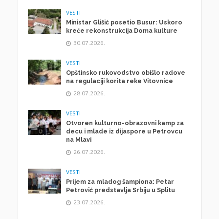
VESTI
Ministar Glišić posetio Busur: Uskoro
kreće rekonstrukcija Doma kulture
30.07.2026.
VESTI
Opštinsko rukovodstvo obišlo radove
na regulaciji korita reke Vitovnice
28.07.2026.
VESTI
Otvoren kulturno-obrazovni kamp za
decu i mlade iz dijaspore u Petrovcu
na Mlavi
26.07.2026.
VESTI
Prijem za mladog šampiona: Petar
Petrović predstavlja Srbiju u Splitu
23.07.2026.