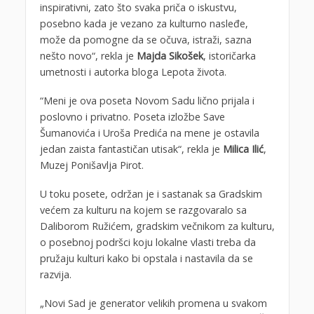
inspirativni, zato što svaka priča o iskustvu,
posebno kada je vezano za kulturno nasleđe,
može da pomogne da se očuva, istraži, sazna
nešto novo“, rekla je
Majda Sikošek
, istoričarka
umetnosti i autorka bloga Lepota života.
“Meni je ova poseta Novom Sadu lično prijala i
poslovno i privatno. Poseta izložbe Save
Šumanovića i Uroša Predića na mene je ostavila
jedan zaista fantastičan utisak“, rekla je
Milica Ilić
,
Muzej Ponišavlja Pirot.
U toku posete, održan je i sastanak sa Gradskim
većem za kulturu na kojem se razgovaralo sa
Daliborom Ružićem, gradskim večnikom za kulturu,
o posebnoj podršci koju lokalne vlasti treba da
pružaju kulturi kako bi opstala i nastavila da se
razvija.
„Novi Sad je generator velikih promena u svakom