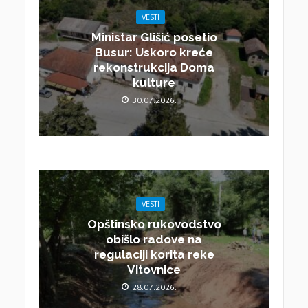
VESTI
Ministar Glišić posetio
Busur: Uskoro kreće
rekonstrukcija Doma
kulture
30.07.2026.
VESTI
Opštinsko rukovodstvo
obišlo radove na
regulaciji korita reke
Vitovnice
28.07.2026.