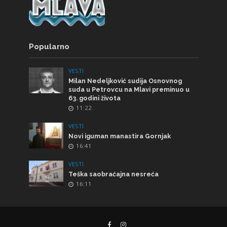
Popularno
VESTI
Milan Nedeljković sudija Osnovnog
suda u Petrovcu na Mlavi preminuo u
63. godini života
11:22
VESTI
Novi iguman manastira Gornjak
16:41
VESTI
Teška saobraćajna nesreća
16:11