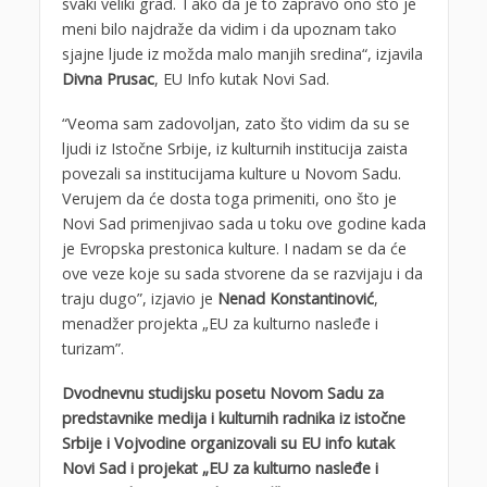
svaki veliki grad. Tako da je to zapravo ono što je
meni bilo najdraže da vidim i da upoznam tako
sjajne ljude iz možda malo manjih sredina“, izjavila
Divna Prusac
, EU Info kutak Novi Sad.
“Veoma sam zadovoljan, zato što vidim da su se
ljudi iz Istočne Srbije, iz kulturnih institucija zaista
povezali sa institucijama kulture u Novom Sadu.
Verujem da će dosta toga primeniti, ono što je
Novi Sad primenjivao sada u toku ove godine kada
je Evropska prestonica kulture. I nadam se da će
ove veze koje su sada stvorene da se razvijaju i da
traju dugo”, izjavio je
Nenad Konstantinović
,
menadžer projekta „EU za kulturno nasleđe i
turizam”.
Dvodnevnu studijsku posetu Novom Sadu za
predstavnike medija i kulturnih radnika iz istočne
Srbije i Vojvodine organizovali su EU info kutak
Novi Sad i projekat „EU za kulturno nasleđe i