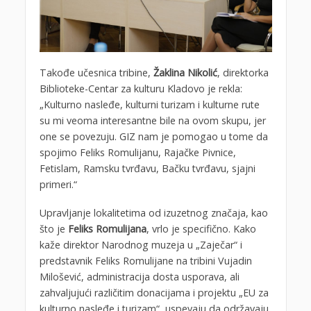
Takođe učesnica tribine,
Žaklina Nikolić
, direktorka
Biblioteke-Centar za kulturu Kladovo je rekla:
„Kulturno nasleđe, kulturni turizam i kulturne rute
su mi veoma interesantne bile na ovom skupu, jer
one se povezuju. GIZ nam je pomogao u tome da
spojimo Feliks Romulijanu, Rajačke Pivnice,
Fetislam, Ramsku tvrđavu, Bačku tvrđavu, sjajni
primeri.“
Upravljanje lokalitetima od izuzetnog značaja, kao
što je
Feliks Romulijana
, vrlo je specifično. Kako
kaže direktor Narodnog muzeja u „Zaječar“ i
predstavnik Feliks Romulijane na tribini Vujadin
Milošević, administracija dosta usporava, ali
zahvaljujući različitim donacijama i projektu „EU za
kulturno nasleđe i turizam“, uspevaju da održavaju