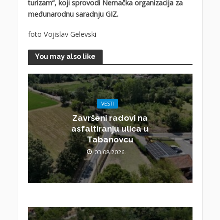
turizam“, koji sprovodi Nemačka organizacija za
međunarodnu saradnju GIZ.
foto Vojislav Gelevski
You may also like
VESTI
Završeni radovi na
asfaltiranju ulica u
Tabanovcu
03.08.2026.