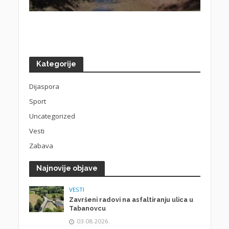
Kategorije
Dijaspora
Sport
Uncategorized
Vesti
Zabava
Najnovije objave
VESTI
Završeni radovi na asfaltiranju ulica u
Tabanovcu
03.08.2026.