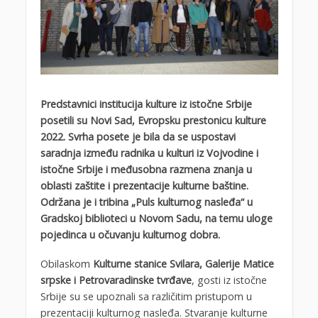
Predstavnici institucija kulture iz istočne Srbije
posetili su Novi Sad, Evropsku prestonicu kulture
2022. Svrha posete je bila da se uspostavi
saradnja između radnika u kulturi iz Vojvodine i
istočne Srbije i međusobna razmena znanja u
oblasti zaštite i prezentacije kulturne baštine.
Održana je i tribina „Puls kulturnog nasleđa“ u
Gradskoj biblioteci u Novom Sadu, na temu uloge
pojedinca u očuvanju kulturnog dobra.
Obilaskom
Kulturne stanice Svilara, Galerije Matice
srpske i Petrovaradinske tvrđave
, gosti iz istočne
Srbije su se upoznali sa različitim pristupom u
prezentaciji kulturnog nasleđa. Stvaranje kulturne