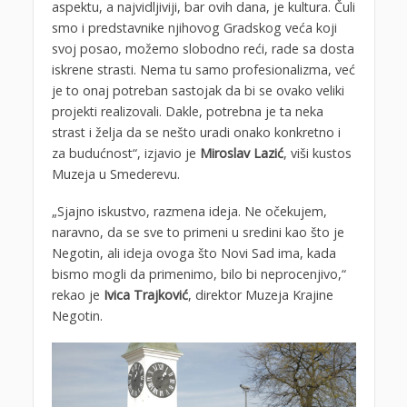
aspektu, a najvidljiviji, bar ovih dana, je kultura. Čuli
smo i predstavnike njihovog Gradskog veća koji
svoj posao, možemo slobodno reći, rade sa dosta
iskrene strasti. Nema tu samo profesionalizma, već
je to onaj potreban sastojak da bi se ovako veliki
projekti realizovali. Dakle, potrebna je ta neka
strast i želja da se nešto uradi onako konkretno i
za budućnost“, izjavio je
Miroslav Lazić
, viši kustos
Muzeja u Smederevu.
„Sjajno iskustvo, razmena ideja. Ne očekujem,
naravno, da se sve to primeni u sredini kao što je
Negotin, ali ideja ovoga što Novi Sad ima, kada
bismo mogli da primenimo, bilo bi neprocenjivo,“
rekao je
Ivica Trajković
, direktor Muzeja Krajine
Negotin.