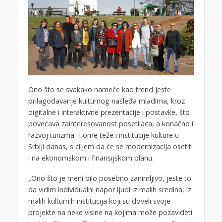
Ono što se svakako nameće kao trend jeste
prilagođavanje kulturnog nasleđa mladima, kroz
digitalne i interaktivne prezentacije i postavke, što
povećava zainteresovanost posetilaca, a konačno i
razvoj turizma. Tome teže i institucije kulture u
Srbiji danas, s ciljem da će se modernizacija osetiti
i na ekonomskom i finansijskom planu.
„Ono što je meni bilo posebno zanimljivo, jeste to
da vidim individualni napor ljudi iz malih sredina, iz
malih kulturnih institucija koji su doveli svoje
projekte na neke visine na kojima može pozavideti