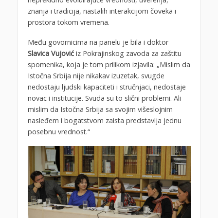
znanja i tradicija, nastalih interakcijom čoveka i
prostora tokom vremena.
Među govornicima na panelu je bila i doktor
Slavica Vujović
iz Pokrajinskog zavoda za zaštitu
spomenika, koja je tom prilikom izjavila: „Mislim da
Istočna Srbija nije nikakav izuzetak, svugde
nedostaju ljudski kapaciteti i stručnjaci, nedostaje
novac i institucije. Svuda su to slični problemi. Ali
mislim da Istočna Srbija sa svojim višeslojnim
nasleđem i bogatstvom zaista predstavlja jednu
posebnu vrednost.“