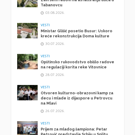
Tabanovcu
03.08.2026.
VESTI
Ministar Glišić posetio Busur: Uskoro
kreće rekonstrukcija Doma kulture
30.07.2026.
VESTI
Opštinsko rukovodstvo obišlo radove
na regulaciji korita reke Vitovnice
28.07.2026.
VESTI
Otvoren kulturno-obrazovni kamp za
decu i mlade iz dijaspore u Petrovcu
na Mlavi
26.07.2026.
VESTI
Prijem za mladog šampiona: Petar
Petrović predstavlja Srbiju u Splitu