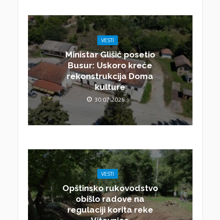
VESTI
Ministar Glišić posetio
Busur: Uskoro kreće
rekonstrukcija Doma
kulture
30.07.2026.
VESTI
Opštinsko rukovodstvo
obišlo radove na
regulaciji korita reke