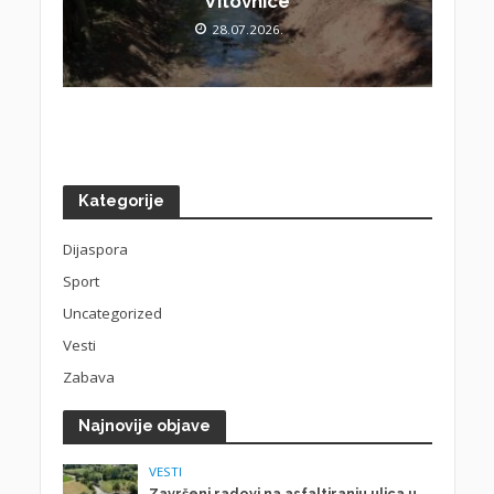
Vitovnice
28.07.2026.
Kategorije
Dijaspora
Sport
Uncategorized
Vesti
Zabava
Najnovije objave
VESTI
Završeni radovi na asfaltiranju ulica u