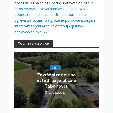
dostupni su na sajtu Opštine Petrovac na Mlavi:
https://www.petrovacnamlavi.rs/javni-poziv-za-
podnosenje-zahteva-za-dodelu-pomoci-u-vidu-
ogreva-za-socijalno-ugrozene-porodice-izbeglica-i-
interno-raseljenih-lica-na-teritoriji-opstine-
petrovac-na-mlavi-2/
You may also like
VESTI
Završeni radovi na
asfaltiranju ulica u
Tabanovcu
03.08.2026.