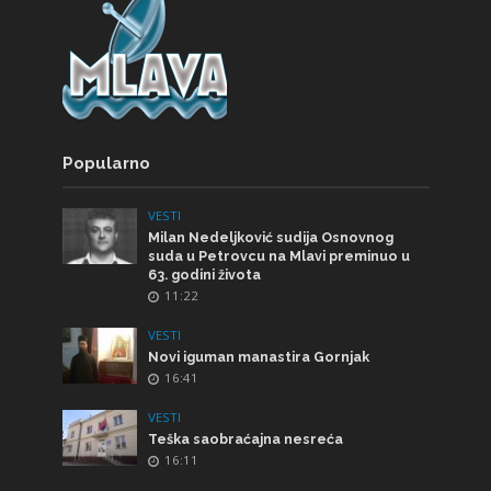
Popularno
VESTI
Milan Nedeljković sudija Osnovnog
suda u Petrovcu na Mlavi preminuo u
63. godini života
11:22
VESTI
Novi iguman manastira Gornjak
16:41
VESTI
Teška saobraćajna nesreća
16:11