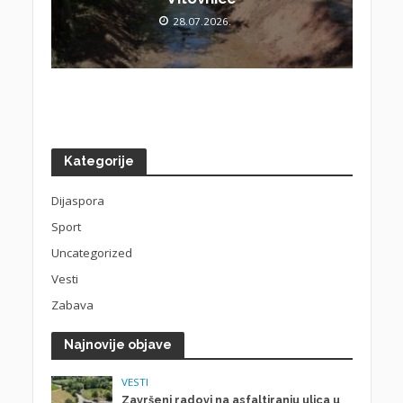
28.07.2026.
Kategorije
Dijaspora
Sport
Uncategorized
Vesti
Zabava
Najnovije objave
VESTI
Završeni radovi na asfaltiranju ulica u