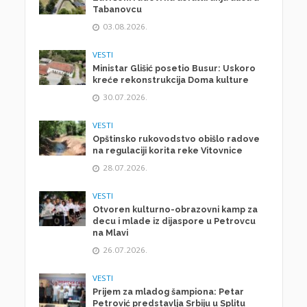
Tabanovcu
03.08.2026.
VESTI
Ministar Glišić posetio Busur: Uskoro
kreće rekonstrukcija Doma kulture
30.07.2026.
VESTI
Opštinsko rukovodstvo obišlo radove
na regulaciji korita reke Vitovnice
28.07.2026.
VESTI
Otvoren kulturno-obrazovni kamp za
decu i mlade iz dijaspore u Petrovcu
na Mlavi
26.07.2026.
VESTI
Prijem za mladog šampiona: Petar
Petrović predstavlja Srbiju u Splitu