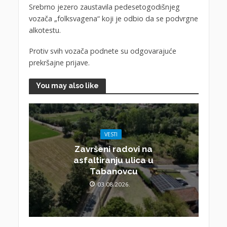
Srebrno jezero zaustavila pedesetogodišnjeg
vozača „folksvagena“ koji je odbio da se podvrgne
alkotestu.
Protiv svih vozača podnete su odgovarajuće
prekršajne prijave.
You may also like
VESTI
Završeni radovi na
asfaltiranju ulica u
Tabanovcu
03.08.2026.