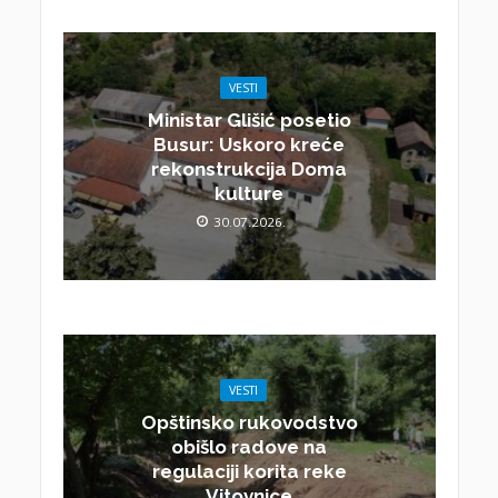
VESTI
Ministar Glišić posetio
Busur: Uskoro kreće
rekonstrukcija Doma
kulture
30.07.2026.
VESTI
Opštinsko rukovodstvo
obišlo radove na
regulaciji korita reke
Vitovnice