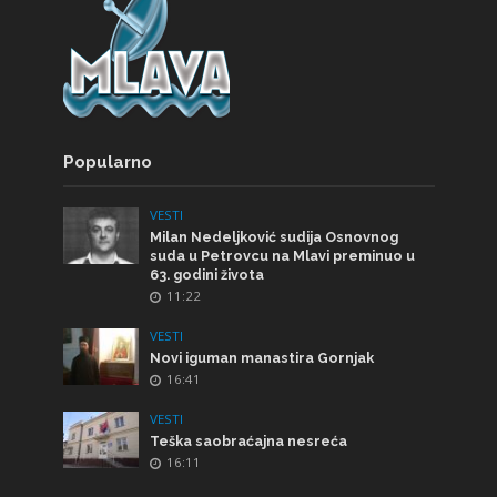
Popularno
VESTI
Milan Nedeljković sudija Osnovnog
suda u Petrovcu na Mlavi preminuo u
63. godini života
11:22
VESTI
Novi iguman manastira Gornjak
16:41
VESTI
Teška saobraćajna nesreća
16:11