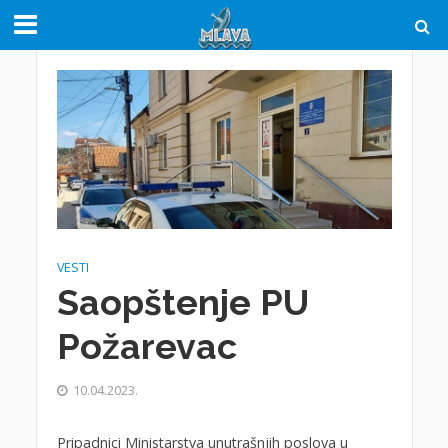
VESTI
Saopštenje PU
Požarevac
10.04.2023.
Pripadnici Ministarstva unutrašnjih poslova u