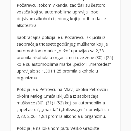
Požarevcu, tokom vikenda, zadržali su šestoro
vozača koji su automobilima upravljali pod
dejstvom alkohola i jednog koji je odbio da se
alkotestira.
Saobraćajna policija je u Požarevcu isključila iz
saobraćaja tridesetogodišnjeg muškarca koji je
automobilom marke „pežo“ upravljao sa 2,38
promila alkohola u organizmu i dve žene (30) i (25)
koje su automobilima marke „pežo“ i „mercedes“
upravljale sa 1,30 i 1,25 promila alkohola u
organizmu.
Policija je u Petrovcu na Mlavi, okolini Petrovca i
okolini Malog Crnića isključila iz saobraćaja
muškarce (30), (31) i (52) koji su automobilima
„opel astra“, „mazda“ i „folksvagen“ upravljali sa
2,73, 2,06 i 1,84 promila alkohola u organizmu.
Policija je na lokalnom putu Veliko Gradište –