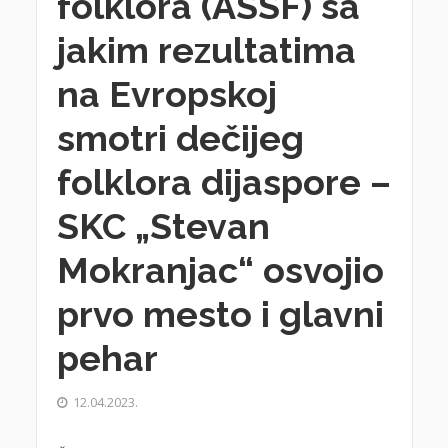
folklora (ASSF) sa
jakim rezultatima
na Evropskoj
smotri dečijeg
folklora dijaspore –
SKC „Stevan
Mokranjac“ osvojio
prvo mesto i glavni
pehar
12.04.2023.