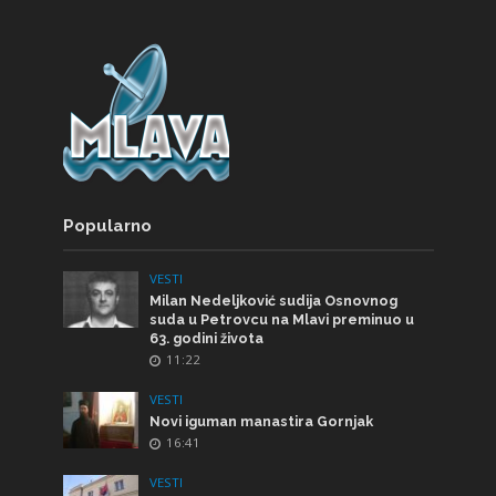
Popularno
VESTI
Milan Nedeljković sudija Osnovnog
suda u Petrovcu na Mlavi preminuo u
63. godini života
11:22
VESTI
Novi iguman manastira Gornjak
16:41
VESTI