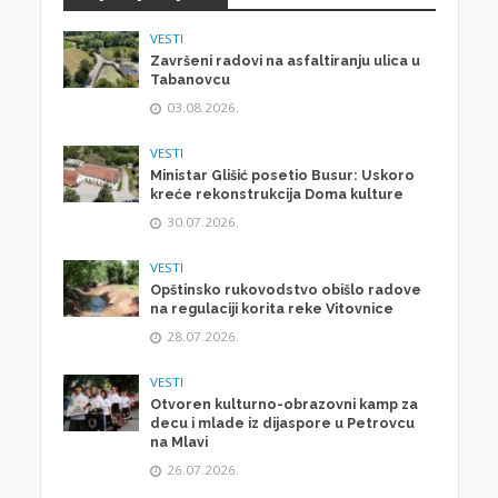
VESTI
Završeni radovi na asfaltiranju ulica u
Tabanovcu
03.08.2026.
VESTI
Ministar Glišić posetio Busur: Uskoro
kreće rekonstrukcija Doma kulture
30.07.2026.
VESTI
Opštinsko rukovodstvo obišlo radove
na regulaciji korita reke Vitovnice
28.07.2026.
VESTI
Otvoren kulturno-obrazovni kamp za
decu i mlade iz dijaspore u Petrovcu
na Mlavi
26.07.2026.