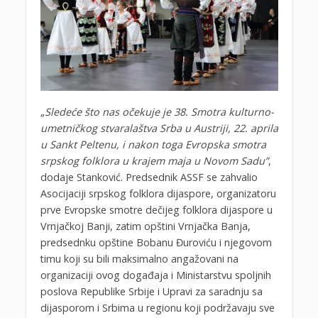
„
Sledeće što nas očekuje je 38. Smotra kulturno-
umetničkog stvaralaštva Srba u Austriji, 22. aprila
u Sankt Peltenu, i nakon toga Evropska smotra
srpskog folklora u krajem maja u Novom Sadu”
,
dodaje Stanković. Predsednik ASSF se zahvalio
Asocijaciji srpskog folklora dijaspore, organizatoru
prve Evropske smotre dečijeg folklora dijaspore u
Vrnjačkoj Banji, zatim opštini Vrnjačka Banja,
predsednku opštine Bobanu Đuroviću i njegovom
timu koji su bili maksimalno angažovani na
organizaciji ovog događaja i Ministarstvu spoljnih
poslova Republike Srbije i Upravi za saradnju sa
dijasporom i Srbima u regionu koji podržavaju sve