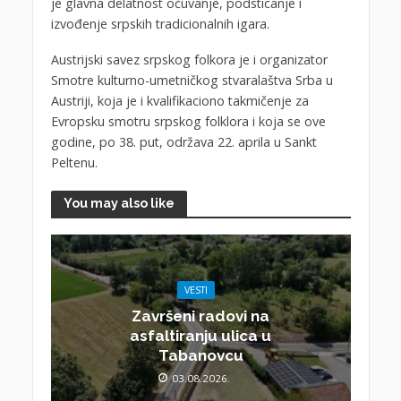
je glavna delatnost očuvanje, podsticanje i
izvođenje srpskih tradicionalnih igara.
Austrijski savez srpskog folkora je i organizator
Smotre kulturno-umetničkog stvaralaštva Srba u
Austriji, koja je i kvalifikaciono takmičenje za
Evropsku smotru srpskog folklora i koja se ove
godine, po 38. put, održava 22. aprila u Sankt
Peltenu.
You may also like
VESTI
Završeni radovi na
asfaltiranju ulica u
Tabanovcu
03.08.2026.