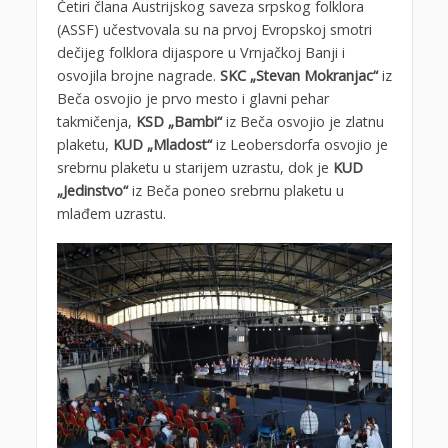
Četiri člana Austrijskog saveza srpskog folklora
(ASSF) učestvovala su na prvoj Evropskoj smotri
dečijeg folklora dijaspore u Vrnjačkoj Banji i
osvojila brojne nagrade.
SKC „Stevan Mokranjac“
iz
Beča osvojio je prvo mesto i glavni pehar
takmičenja,
KSD „Bambi“
iz Beča osvojio je zlatnu
plaketu,
KUD „Mladost“
iz Leobersdorfa osvojio je
srebrnu plaketu u starijem uzrastu, dok je
KUD
„Jedinstvo“
iz Beča poneo srebrnu plaketu u
mlađem uzrastu.