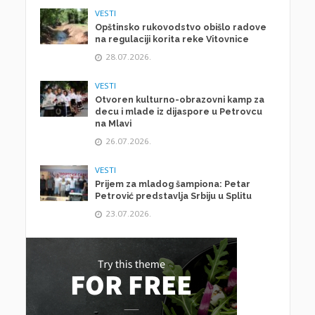
VESTI
Opštinsko rukovodstvo obišlo radove
na regulaciji korita reke Vitovnice
28.07.2026.
VESTI
Otvoren kulturno-obrazovni kamp za
decu i mlade iz dijaspore u Petrovcu
na Mlavi
26.07.2026.
VESTI
Prijem za mladog šampiona: Petar
Petrović predstavlja Srbiju u Splitu
23.07.2026.