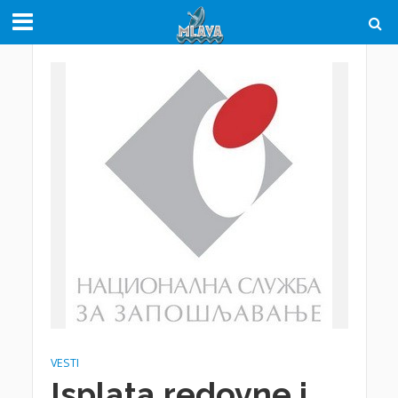
VESTI
Isplata redovne i