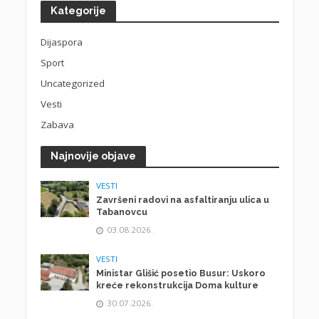
Kategorije
Dijaspora
Sport
Uncategorized
Vesti
Zabava
Najnovije objave
VESTI
Završeni radovi na asfaltiranju ulica u
Tabanovcu
03.08.2026.
VESTI
Ministar Glišić posetio Busur: Uskoro
kreće rekonstrukcija Doma kulture
30.07.2026.