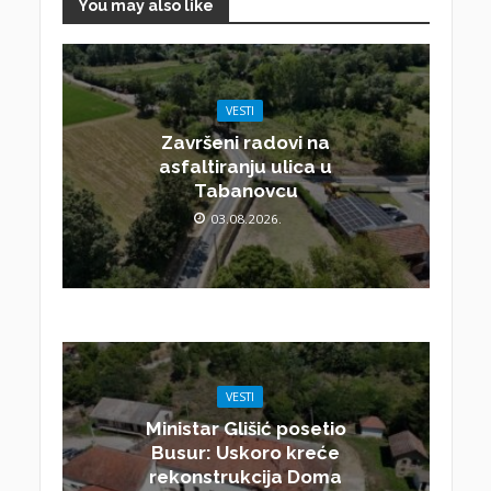
You may also like
VESTI
Završeni radovi na
asfaltiranju ulica u
Tabanovcu
03.08.2026.
VESTI
Ministar Glišić posetio
Busur: Uskoro kreće
rekonstrukcija Doma