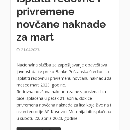
privremene
novčane naknade
za mart
21.04.2023.
Nacionalna služba za zapošljavanje obaveštava
javnost da će preko Banke Poštanska štedionica
isplatiti redovnu i privremenu novčanu naknadu za
mesec mart 2023. godine.
Redovna novčana naknada za nezaposlena lica
biće isplaćena u petak 21. aprila, dok će
privremena novčana naknada za lica koja žive na i
izvan teritorije AP Kosovo i Metohija biti isplaćena
u subotu 22. aprila 2023. godine.