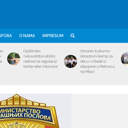
SPORA
O NAMA
IMPRESUM
io
Opštinsko
Otvoren kulturno-
e
rukovodstvo obišlo
obrazovni kamp za
ma
radove na regulaciji
decu i mlade iz
korita reke Vitovnice
dijaspore u Petrovcu
na Mlavi