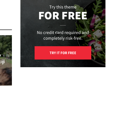
o
iji