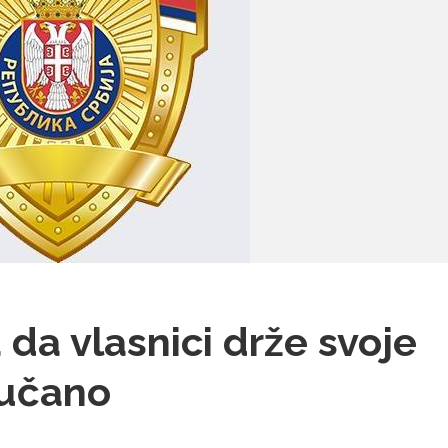
da vlasnici drže svoje
jučano