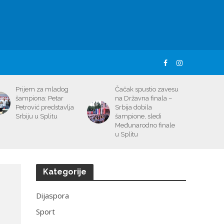
Prijem za mladog
Čačak spustio zavesu
šampiona: Petar
na Državna finala –
Petrović predstavlja
Srbija dobila
Srbiju u Splitu
šampione, sledi
Međunarodno finale
u Splitu
Kategorije
Dijaspora
Sport