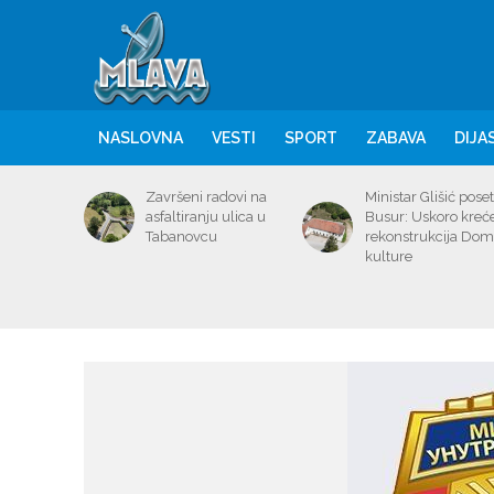
NASLOVNA
VESTI
SPORT
ZABAVA
DIJA
Završeni radovi na
Ministar Glišić poset
asfaltiranju ulica u
Busur: Uskoro kreć
Tabanovcu
rekonstrukcija Do
kulture