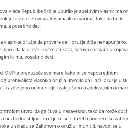
ova Vlade Republike Srbije uputilo je apel svim vlasnicima o
 zaključano u sefovima, kasama ili ormarima, tako da bude
ma, a posebno deci.
a vlasnike oružja da provere da li oružje drže nenapunjeno,
kao i da ključeve ili šifre od kasa, sefova i ormara u kojima
gim licima, posebno deci.
ci MUP-a preduzeće sve mere kako bi se neposrednom
og prebivališta vlasnika oružja utvrdilo da li drži oružje u s
u – razdvojeno od municije i zaključano u adekvatnim ormar
kontrolom utvrdi da ga čuvaju nesavesno, tako da može doći
zi bezbednost ljudi, oružje će se oduzeti i podneće se zahte
pka u skladu sa Zakonom o oružju i municiji, navodi se u