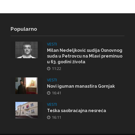
Popularno
VESTI
Milan Nedeljković sudija Osnovnog
suda u Petrovcu na Mlavi preminuo
u 63. godini života
11:22
VESTI
Novi iguman manastira Gornjak
16:41
VESTI
Teška saobraćajna nesreća
16:11