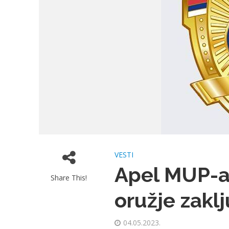
VESTI
Apel MUP-a 
Share This!
oružje zakl
04.05.2023.