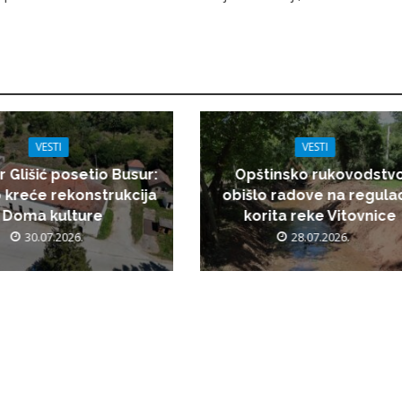
VESTI
VESTI
r Glišić posetio Busur:
Opštinsko rukovodstv
 kreće rekonstrukcija
obišlo radove na regulac
Doma kulture
korita reke Vitovnice
30.07.2026.
28.07.2026.