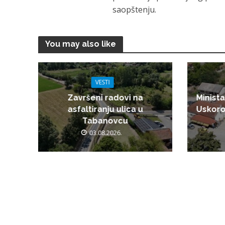
saopštenju.
You may also like
VESTI
Završeni radovi na
Minista
asfaltiranju ulica u
Uskoro
Tabanovcu
03.08.2026.