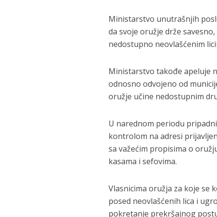
Ministarstvo unutrašnjih posl
da svoje oružje drže savesno,
nedostupno neovlašćenim lici
Ministarstvo takođe apeluje n
odnosno odvojeno od municije, 
oružje učine nedostupnim dru
U narednom periodu pripadni
kontrolom na adresi prijavljen
sa važećim propisima o oružj
kasama i sefovima.
Vlasnicima oružja za koje se 
posed neovlašćenih lica i ugro
pokretanje prekršajnog postu