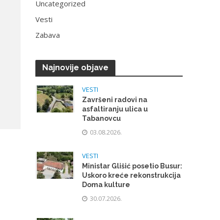
Uncategorized
Vesti
Zabava
Najnovije objave
VESTI
Završeni radovi na
asfaltiranju ulica u
Tabanovcu
03.08.2026.
VESTI
Ministar Glišić posetio Busur:
Uskoro kreće rekonstrukcija
Doma kulture
30.07.2026.