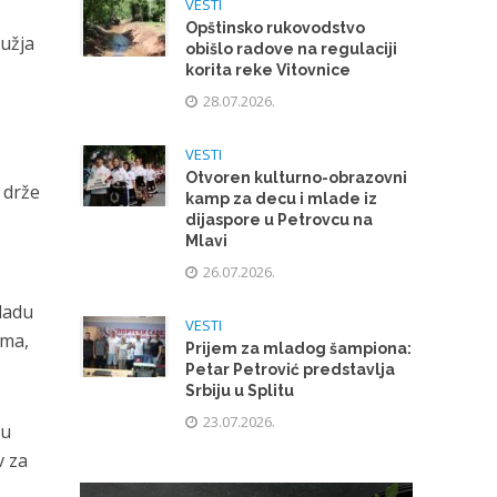
VESTI
Opštinsko rukovodstvo
ružja
obišlo radove na regulaciji
korita reke Vitovnice
28.07.2026.
VESTI
Otvoren kulturno-obrazovni
 drže
kamp za decu i mlade iz
dijaspore u Petrovcu na
Mlavi
26.07.2026.
kladu
VESTI
ima,
Prijem za mladog šampiona:
Petar Petrović predstavlja
Srbiju u Splitu
23.07.2026.
 u
v za