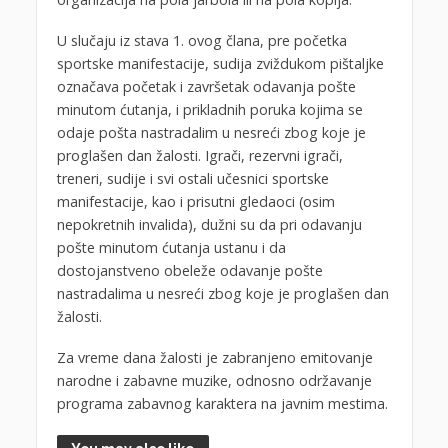
U slučaju iz stava 1. ovog člana, pre početka
sportske manifestacije, sudija zviždukom pištaljke
označava početak i završetak odavanja pošte
minutom ćutanja, i prikladnih poruka kojima se
odaje pošta nastradalim u nesreći zbog koje je
proglašen dan žalosti. Igrači, rezervni igrači,
treneri, sudije i svi ostali učesnici sportske
manifestacije, kao i prisutni gledaoci (osim
nepokretnih invalida), dužni su da pri odavanju
pošte minutom ćutanja ustanu i da
dostojanstveno obeleže odavanje pošte
nastradalima u nesreći zbog koje je proglašen dan
žalosti.
Za vreme dana žalosti je zabranjeno emitovanje
narodne i zabavne muzike, odnosno održavanje
programa zabavnog karaktera na javnim mestima.