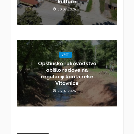
kulture
30.07.2026.
VESTI
Opštinsko rukovodstvo
obišlo radove na
regulaciji korita reke
Vitovnice
28.07.2026.