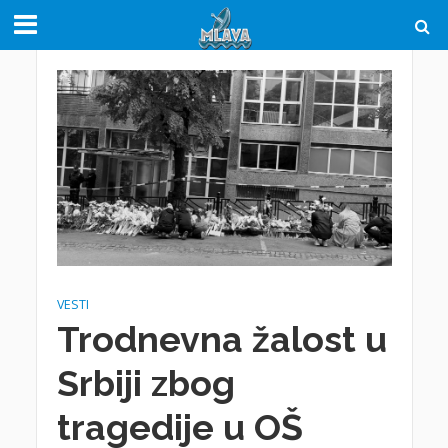
VESTI
Trodnevna žalost u
Srbiji zbog
tragedije u OŠ