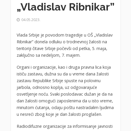
„Vladislav Ribnikar”
04.05.2023.
Vlada Srbije je povodom tragedije u OŠ „Vladislav
Ribnikar” donela odluku o trodnevnoj žalosti na
teritoriji čitave Srbije počevši od petka, 5. maja,
zaključno sa nedeljom, 7. majem.
Organi i organizacije, kao i druga pravna lica koja
ističu zastavu, dužna su da u vreme dana žalosti
zastavu Republike Srbije spuste na polovinu
jarbola, odnosno koplja, uz odgovarajuće
osvetljenje noću. Svaki poslodavac dužan je da na
dan žalosti omogući zaposlenima da u isto vreme,
minutom ćutanja, odaju poštu nastradalim ljudima
u nesreći zbog koje je dan žalosti proglašen.
Radiodifuzne organizacije za informisanje javnosti