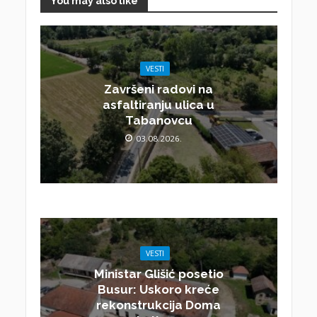
You may also like
VESTI
Završeni radovi na
asfaltiranju ulica u
Tabanovcu
03.08.2026.
VESTI
Ministar Glišić posetio
Busur: Uskoro kreće
rekonstrukcija Doma