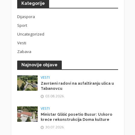
Kategorije
Dijaspora
Sport
Uncategorized
Vesti
Zabava
Najnovije objave
VESTI
Završeni radovi na asfaltiranju ulica u
Tabanovcu
03.08.2026.
VESTI
Ministar Glišić posetio Busur: Uskoro
kreće rekonstrukcija Doma kulture
30.07.2026.