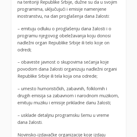
na teritoriji Republike Srbije, dužne su da u svojim
programima, uključujući i emisije namenjene
inostranstvu, na dan proglašenja dana žalosti:
– emituju odluku o proglašenju dana žalosti i o
programu njegovog obeležavanja koju donosi
nadležni organ Republike Srbije ili telo koje on
odredi;
– obaveste javnost o skupovima sećanja koje
povodom dana žalosti organizuju nadležni organi
Republike Srbije ili tela koja ona odrede;
– umesto humorističkih, zabavnih, folklornih i
drugih emisija sa zabavnom i narodnom muzikom,
emituju muziku i emisije prikladne danu žalosti;
– usklade detaljnu programsku šemu u vreme
dana žalosti.
Novinsko-izdavačke organizacije koje izdaju