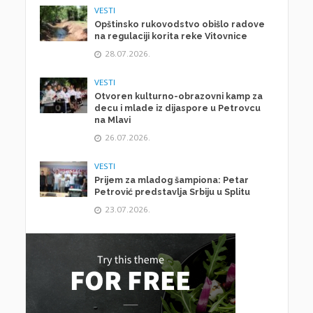
VESTI
Opštinsko rukovodstvo obišlo radove
na regulaciji korita reke Vitovnice
28.07.2026.
VESTI
Otvoren kulturno-obrazovni kamp za
decu i mlade iz dijaspore u Petrovcu
na Mlavi
26.07.2026.
VESTI
Prijem za mladog šampiona: Petar
Petrović predstavlja Srbiju u Splitu
23.07.2026.