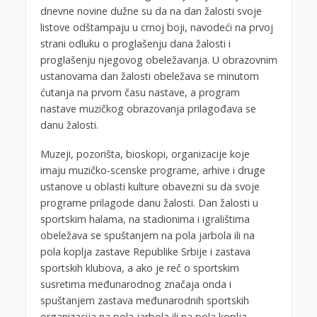
dnevne novine dužne su da na dan žalosti svoje
listove odštampaju u crnoj boji, navodeći na prvoj
strani odluku o proglašenju dana žalosti i
proglašenju njegovog obeležavanja. U obrazovnim
ustanovama dan žalosti obeležava se minutom
ćutanja na prvom času nastave, a program
nastave muzičkog obrazovanja prilagođava se
danu žalosti.
Muzeji, pozorišta, bioskopi, organizacije koje
imaju muzičko-scenske programe, arhive i druge
ustanove u oblasti kulture obavezni su da svoje
programe prilagode danu žalosti. Dan žalosti u
sportskim halama, na stadionima i igralištima
obeležava se spuštanjem na pola jarbola ili na
pola koplja zastave Republike Srbije i zastava
sportskih klubova, a ako je reč o sportskim
susretima međunarodnog značaja onda i
spuštanjem zastava međunarodnih sportskih
organizacija na pola jarbola ili na pola koplja.