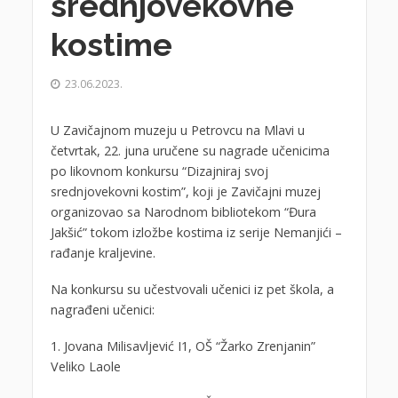
srednjovekovne
kostime
23.06.2023.
U Zavičajnom muzeju u Petrovcu na Mlavi u
četvrtak, 22. juna uručene su nagrade učenicima
po likovnom konkursu “Dizajniraj svoj
srednjovekovni kostim”, koji je Zavičajni muzej
organizovao sa Narodnom bibliotekom “Đura
Jakšić” tokom izložbe kostima iz serije Nemanjići –
rađanje kraljevine.
Na konkursu su učestvovali učenici iz pet škola, a
nagrađeni učenici:
1. Jovana Milisavljević I1, OŠ “Žarko Zrenjanin”
Veliko Laole