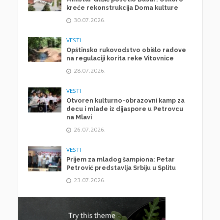
kreće rekonstrukcija Doma kulture
30.07.2026.
VESTI
Opštinsko rukovodstvo obišlo radove
na regulaciji korita reke Vitovnice
28.07.2026.
VESTI
Otvoren kulturno-obrazovni kamp za
decu i mlade iz dijaspore u Petrovcu
na Mlavi
26.07.2026.
VESTI
Prijem za mladog šampiona: Petar
Petrović predstavlja Srbiju u Splitu
23.07.2026.