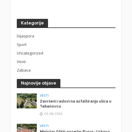
Kategorije
Dijaspora
Sport
Uncategorized
Vesti
Zabava
Najnovije objave
VESTI
Završeni radovi na asfaltiranju ulica u
Tabanovcu
03.08.2026.
VESTI
Ministar Glišić posetio Busur: Uskoro