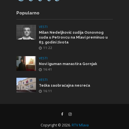
Popularno
VESTI
Milan Nedeljković sudija Osnovnog
suda u Petrovcu na Mlavi preminuo u
63. godini života
11:22
VESTI
Novi iguman manastira Gornjak
16:41
VESTI
Teška saobraćajna nesreća
16:11
Copyright © 2026.
RTV Mlava