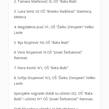
2. Tamara Martinović I3, OŠ “Bata Bulić:
3. Luna Simić II2 OŠ “Branko Radičević” Stamnica,
Melnica
4. Magdalena Josić II1, OŠ “Žarko Zrenjanin” Veliko
Laole
5. Ilija Stojićević II4, OŠ “Bata Bulić”
6. Vera Stojanović III OŠ “Jovan Šerbanović”
Ranovac
7. Nora Kostić IV1, OŠ “Bata Bulić”
8. Sofija Stojanović IV2, OŠ “Žarko Zrenjanin” Veliko
Laole.
Specijalne nagrade dobili su učenici III2, OŠ “Bata
Bulić” i učenici IV1 OŠ “Jovan Šerbanović” Ranovac.
Ovih 50 radova učenika će biti izloženo u