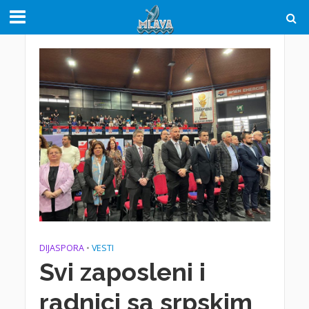
DIJASPORA
•
VESTI
Svi zaposleni i
radnici sa srpskim