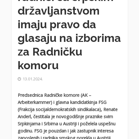
državljanstvom
imaju pravo da
glasaju na izborima
za Radničku
komoru
13.01.2024.
Predsednica Radničke komore (AK –
Arbeiterkammer) i glavna kandidatkinja FSG
(Frakcija socijaldemokratskih sindikalaca), Renate
Anderl, čestitala je novogodišnje praznike svim
Srpkinjama i Srbima u Austriji i poželela uspešnu
godinu. FSG je pouzdan i jak zastupnik interesa
zaposlenih i radnika srpskog porekla u Austriji.