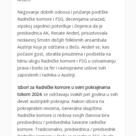
Negovanje dobrih odnosa i pružanje podrške
Radničke komore i FSG, decenijama unazad,
srpskoj zajednici potvrđuje i činjenica da je
predsednica AK, Renate Anderl, prisustvovala
nedavnoj Smotri dečijih folklornih ansambala
Austrije koja je održana u Beču. Anderl se, kao
počasni gost, obratila prisutnima i podsetila na
bitnu ulogu Radničke komore i FSG u ostvarivanju
prava i borbi za fer i ravnopravne uslove svih
zaposlenih i radnika u Austriji.
Izbori za Radničke komore u svim pokrajinama
tokom 2024.
se održavaju svakih pet godina u svih
devet austrijskih pokrajina. Nakon izbora na
pokrajinskim nivoima, Generalna skupština
Radničke komore iz redova svojih članova bira
predsednicu / predsednika Savezne radničke
komore. Tradicionalno, predsednica / predsednik