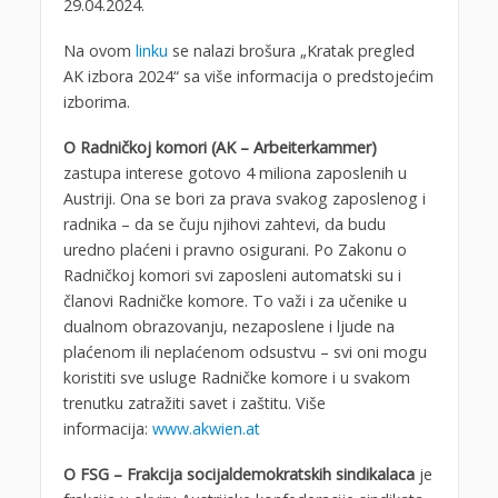
29.04.2024.
Na ovom
linku
se nalazi brošura „Kratak pregled
AK izbora 2024“ sa više informacija o predstojećim
izborima.
O Radničkoj komori (AK – Arbeiterkammer)
zastupa interese gotovo 4 miliona zaposlenih u
Austriji. Ona se bori za prava svakog zaposlenog i
radnika – da se čuju njihovi zahtevi, da budu
uredno plaćeni i pravno osigurani. Po Zakonu o
Radničkoj komori svi zaposleni automatski su i
članovi Radničke komore. To važi i za učenike u
dualnom obrazovanju, nezaposlene i ljude na
plaćenom ili neplaćenom odsustvu – svi oni mogu
koristiti sve usluge Radničke komore i u svakom
trenutku zatražiti savet i zaštitu. Više
informacija:
www.akwien.at
O FSG – Frakcija socijaldemokratskih sindikalaca
je