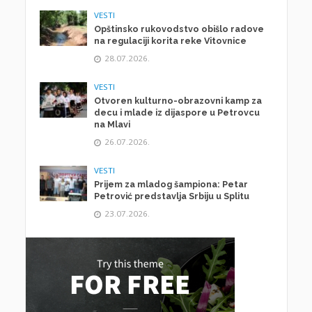
VESTI
Opštinsko rukovodstvo obišlo radove
na regulaciji korita reke Vitovnice
28.07.2026.
VESTI
Otvoren kulturno-obrazovni kamp za
decu i mlade iz dijaspore u Petrovcu
na Mlavi
26.07.2026.
VESTI
Prijem za mladog šampiona: Petar
Petrović predstavlja Srbiju u Splitu
23.07.2026.