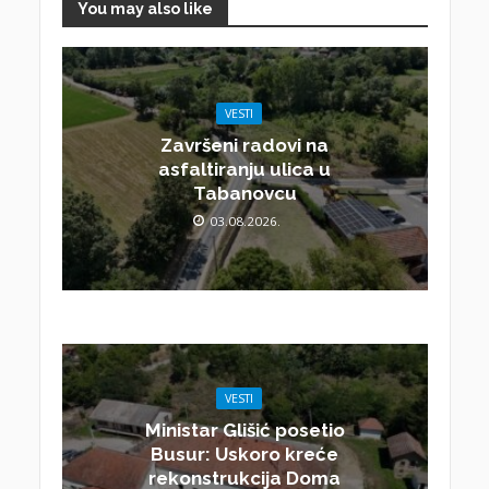
You may also like
VESTI
Završeni radovi na
asfaltiranju ulica u
Tabanovcu
03.08.2026.
VESTI
Ministar Glišić posetio
Busur: Uskoro kreće
rekonstrukcija Doma