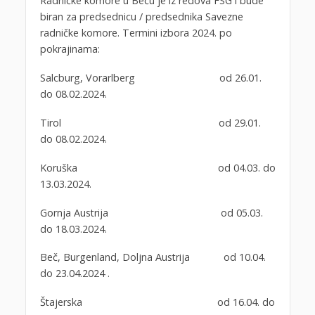
Radničke komore u Beču je iz redova FSG i bude
biran za predsednicu / predsednika Savezne
radničke komore. Termini izbora 2024. po
pokrajinama:
Salcburg, Vorarlberg od 26.01.
do 08.02.2024.
Tirol od 29.01.
do 08.02.2024.
Koruška od 04.03. do
13.03.2024.
Gornja Austrija od 05.03.
do 18.03.2024.
Beč, Burgenland, Doljna Austrija od 10.04.
do 23.04.2024 .
Štajerska od 16.04. do