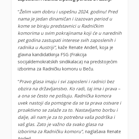
“
Želim vam dobru i uspešnu 2024. godinu! Pred
nama je jedan dinamičan i izazovan period u
kome se biraju predstavnici u Radničkim
komorima u svim pokrajinama koji će u narednih
pet godina zastupati interese svih zaposlenih i
radnika u Austriji”
, kaže Renate Anderl, koja je
glavna kandidatkinja FSG (Frakcija
socijaldemokratskih sindikalaca) na predstojećim
izborima za Radničku komoru u Beču.
“
Pravo glasa imaju i svi zaposleni i radnici bez
obzira na državljanstvo. Ko radi, taj ima i prava –
a ona se često ne poštuju. Radnička komora
uvek nastoji da pomogne da se ta prava ostvare i
proaktivno se zalaže za to. Nastavljamo borbu i
dalje, ali nam je za to potrebna vaša podrška i
vaš glas. Zato je važno da svako glasa na
izborima za Radničku komoru”,
naglašava Renate
Anderl.