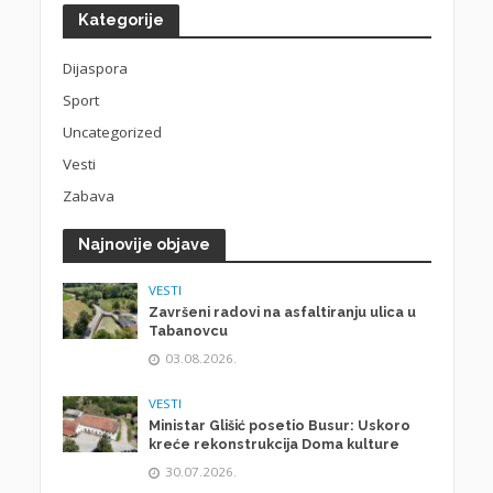
Kategorije
Dijaspora
Sport
Uncategorized
Vesti
Zabava
Najnovije objave
VESTI
Završeni radovi na asfaltiranju ulica u
Tabanovcu
03.08.2026.
VESTI
Ministar Glišić posetio Busur: Uskoro
kreće rekonstrukcija Doma kulture
30.07.2026.