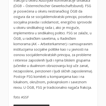
frakcija u okviru Austrijske konfederacije sindikata
(ÖGB – Österreichischer Gewerkschaftsbund). FSG
je posvećena u okviru nestranačkog ÖGB da
osigura da se socijaldemokratski principi, posebno
socijalna pravda i solidarnost, energično sprovode
u okviru sindikalnog rada i, ako je moguće,
implementira u sindikalnoj politici. FSG se zalaže, u
ÖGB, u radničkim savetima, u Radničkim
komorama (AK – Arbeiterkammer) i samoupravnim
institucijama socijalne politike kao i u javnosti na
osnovu socijaldemokratskih principa, za probleme
i interese zaposlenih ljudi i njima bliskim grupama
(učenike u dualnnom obrazovanju koji uče zanat,
nezaposlene, penzioneri i ljudi sličnih zaposlenima).
Postoje FSG komiteti u kompanijama kao i na
lokalnom, okružnom, pokrajinskom i saveznom
nivou. U ÖGB, FSG je tradicionalno najjača frakcija.
foto ASSF