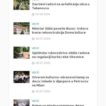
Završeni radovi na asfaltiranju ulica u
Tabanovcu
03.08.2026.
VESTI
Ministar Glišić posetio Busur: Uskoro
kreće rekonstrukcija Doma kulture
30.07.2026.
VESTI
Opštinsko rukovodstvo obišlo radove
na regulaciji korita reke Vitovnice
28.07.2026.
VESTI
Otvoren kulturno-obrazovni kamp za
decu i mlade iz dijaspore u Petrovcu
na Mlavi
26.07.2026.
VESTI
Prijem za mladog šampiona: Petar