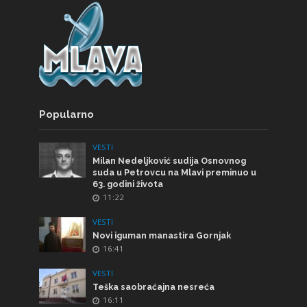
Popularno
VESTI
Milan Nedeljković sudija Osnovnog
suda u Petrovcu na Mlavi preminuo u
63. godini života
11:22
VESTI
Novi iguman manastira Gornjak
16:41
VESTI
Teška saobraćajna nesreća
16:11