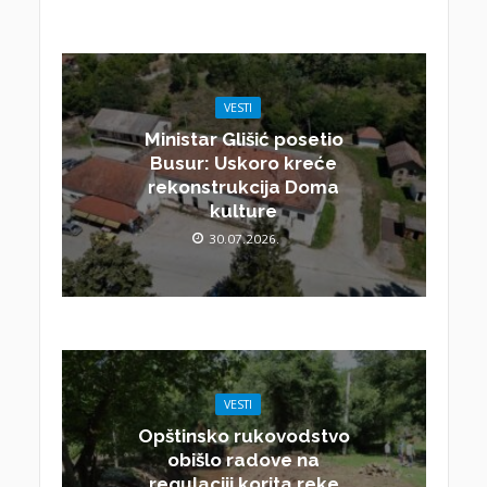
VESTI
Ministar Glišić posetio
Busur: Uskoro kreće
rekonstrukcija Doma
kulture
30.07.2026.
VESTI
Opštinsko rukovodstvo
obišlo radove na
regulaciji korita reke