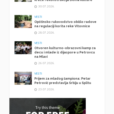
30.07.2026.
VESTI
Opštinsko rukovodstvo obišlo radove
na regulaciji korita reke Vitovnice
28.07.2026.
VESTI
Otvoren kulturno-obrazovni kamp za
decu i mlade iz dijaspore u Petrovcu
na Mlavi
26.07.2026.
VESTI
Prijem za mladog šampiona: Petar
Petrović predstavlja Srbiju u Splitu
23.07.2026.