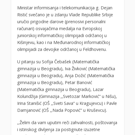
Ministar informisanja i telekomunikacija g. Dejan
Ristić svečano je u zdanju Vlade Republike Srbije
uručio prigodne darove (prenosivi personalni
računari) osvajačima medalja na Evropskoj
juniorskoj informatičkoj olimpijadi održanoj u
Kišinjevu, kao i na Međunarodnoj informatičkoj
olimpijadi za devojke održanoj u Feldhovenu.
U pitanju su Sofija Čebašek (Matematička
gimnazija u Beogradu), Iva Živković (Matematička
gimnazija u Beogradu), Anja Dožić (Matematička
gimnazija u Beogradu), Petar Banović
(Matematička gimnazija u Beogradu), Lazar
Kolundžija (Gimnazija ,,Svetozar Marković“ u Nišu),
Irina Stanišić (OŠ ,,Sveti Sava“ u Kragujevcu) i Pavle
Damjanović (OŠ ,,Nada Popović“ u Kruševcu).
,,Želim da vam uputim reči zahvalnosti, poštovanja
i istinskog divljenja za postignute izuzetne