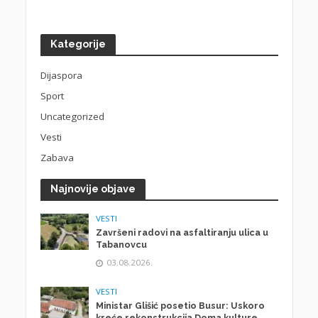
Kategorije
Dijaspora
Sport
Uncategorized
Vesti
Zabava
Najnovije objave
VESTI
Završeni radovi na asfaltiranju ulica u
Tabanovcu
03.08.2026.
VESTI
Ministar Glišić posetio Busur: Uskoro
kreće rekonstrukcija Doma kulture