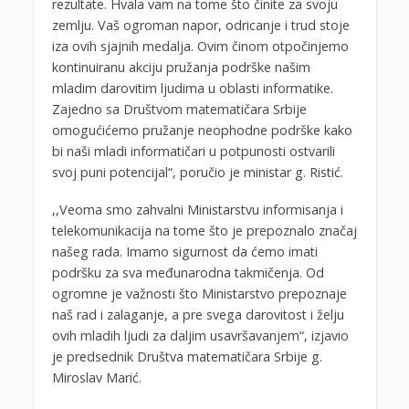
rezultate. Hvala vam na tome što činite za svoju
zemlju. Vaš ogroman napor, odricanje i trud stoje
iza ovih sjajnih medalja. Ovim činom otpočinjemo
kontinuiranu akciju pružanja podrške našim
mladim darovitim ljudima u oblasti informatike.
Zajedno sa Društvom matematičara Srbije
omogućićemo pružanje neophodne podrške kako
bi naši mladi informatičari u potpunosti ostvarili
svoj puni potencijal“, poručio je ministar g. Ristić.
,,Veoma smo zahvalni Ministarstvu informisanja i
telekomunikacija na tome što je prepoznalo značaj
našeg rada. Imamo sigurnost da ćemo imati
podršku za sva međunarodna takmičenja. Od
ogromne je važnosti što Ministarstvo prepoznaje
naš rad i zalaganje, a pre svega darovitost i želju
ovih mladih ljudi za daljim usavršavanjem“, izjavio
je predsednik Društva matematičara Srbije g.
Miroslav Marić.