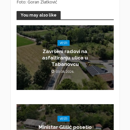
Foto: Goran Zlatković
You may also like
VESTI
Završeni radovi na
asfaltiranju ulica u
Tabanovcu
03.08.2026.
VESTI
Ministar Glišić posetio