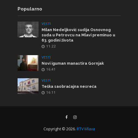
Popularno
VESTI
Milan Nedeljković sudija Osnovnog
suda u Petrovcu na Mlavi preminuo u
63. godini života
11:22
VESTI
Novi iguman manastira Gornjak
16:41
VESTI
Teška saobraćajna nesreća
16:11
Copyright © 2026.
RTV Mlava