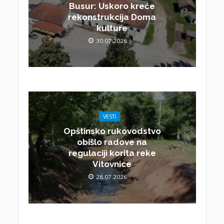
Busur: Uskoro kreće
rekonstrukcija Doma
kulture
30.07.2026.
VESTI
Opštinsko rukovodstvo
obišlo radove na
regulaciji korita reke
Vitovnice
28.07.2026.