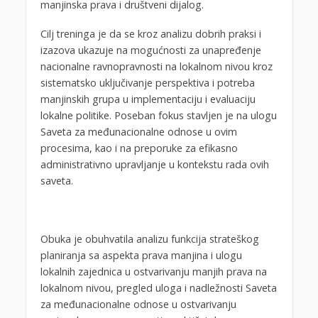
manjinska prava i društveni dijalog.
Cilj treninga je da se kroz analizu dobrih praksi i
izazova ukazuje na mogućnosti za unapređenje
nacionalne ravnopravnosti na lokalnom nivou kroz
sistematsko uključivanje perspektiva i potreba
manjinskih grupa u implementaciju i evaluaciju
lokalne politike. Poseban fokus stavljen je na ulogu
Saveta za međunacionalne odnose u ovim
procesima, kao i na preporuke za efikasno
administrativno upravljanje u kontekstu rada ovih
saveta.
Obuka je obuhvatila analizu funkcija strateškog
planiranja sa aspekta prava manjina i ulogu
lokalnih zajednica u ostvarivanju manjih prava na
lokalnom nivou, pregled uloga i nadležnosti Saveta
za međunacionalne odnose u ostvarivanju