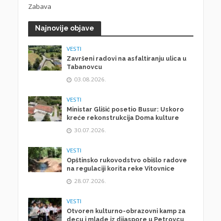
Zabava
Najnovije objave
VESTI
Završeni radovi na asfaltiranju ulica u
Tabanovcu
03.08.2026.
VESTI
Ministar Glišić posetio Busur: Uskoro
kreće rekonstrukcija Doma kulture
30.07.2026.
VESTI
Opštinsko rukovodstvo obišlo radove
na regulaciji korita reke Vitovnice
28.07.2026.
VESTI
Otvoren kulturno-obrazovni kamp za
decu i mlade iz dijaspore u Petrovcu