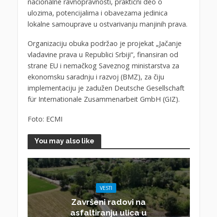
nacionalne ravnopravnosti, praktični deo o
ulozima, potencijalima i obavezama jedinica
lokalne samouprave u ostvarivanju manjinih prava.
Organizaciju obuka podržao je projekat „Jačanje
vladavine prava u Republici Srbiji“, finansiran od
strane EU i nemačkog Saveznog ministarstva za
ekonomsku saradnju i razvoj (BMZ), za čiju
implementaciju je zadužen Deutsche Gesellschaft
für Internationale Zusammenarbeit GmbH (GIZ).
Foto: ECMI
You may also like
VESTI
Završeni radovi na
asfaltiranju ulica u