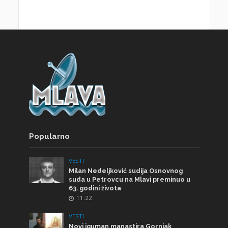
Popularno
VESTI
Milan Nedeljković sudija Osnovnog
suda u Petrovcu na Mlavi preminuo u
63. godini života
11:22
VESTI
Novi iguman manastira Gornjak