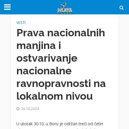
VESTI
Prava nacionalnih
manjina i
ostvarivanje
nacionalne
ravnopravnosti na
lokalnom nivou
30.10.2024.
U utorak 30.10. u Boru je održan treći od četiri