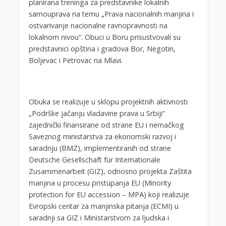
planirana treninga za predstavnike lokalnih
samouprava na temu „Prava nacionalnih manjina i
ostvarivanje nacionalne ravnopravnosti na
lokalnom nivou“. Obuci u Boru prisustvovali su
predstavnici opština i gradova Bor, Negotin,
Boljevac i Petrovac na Mlavi.
Obuka se realizuje u sklopu projektnih aktivnosti
„Podrške jačanju vladavine prava u Srbiji“
zajednički finansirane od strane EU i nemačkog
Saveznog ministarstva za ekonomski razvoj i
saradnju (BMZ), implementiranih od strane
Deutsche Gesellschaft für Internationale
Zusammenarbeit (GIZ), odnosno projekta Zaštita
manjina u procesu pristupanja EU (Minority
protection for EU accession – MPA) koji realizuje
Evropski centar za manjinska pitanja (ECMI) u
saradnji sa GIZ i Ministarstvom za ljudska i