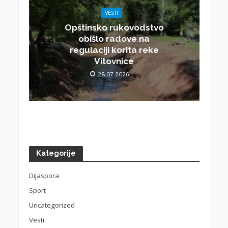
VESTI
Opštinsko rukovodstvo
obišlo radove na
regulaciji korita reke
Vitovnice
28.07.2026.
Kategorije
Dijaspora
Sport
Uncategorized
Vesti