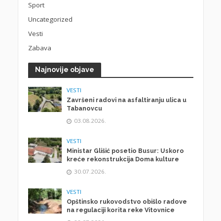
Sport
Uncategorized
Vesti
Zabava
Najnovije objave
VESTI
Završeni radovi na asfaltiranju ulica u
Tabanovcu
03.08.2026.
VESTI
Ministar Glišić posetio Busur: Uskoro
kreće rekonstrukcija Doma kulture
30.07.2026.
VESTI
Opštinsko rukovodstvo obišlo radove
na regulaciji korita reke Vitovnice