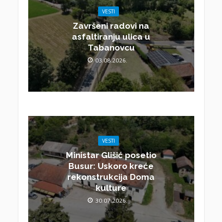
VESTI
Završeni radovi na
asfaltiranju ulica u
Tabanovcu
03.08.2026.
VESTI
Ministar Glišić posetio
Busur: Uskoro kreće
rekonstrukcija Doma
kulture
30.07.2026.