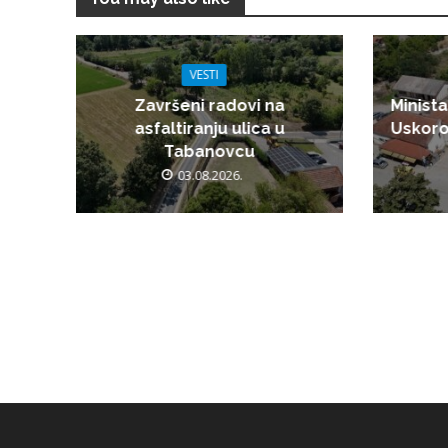
VESTI
Završeni radovi na
Minista
asfaltiranju ulica u
Uskoro
Tabanovcu
03.08.2026.