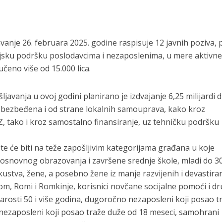
vanje 26. februara 2025. godine raspisuje 12 javnih poziva,
sijsku podršku poslodavcima i nezaposlenima, u mere aktivn
jučeno više od 15.000 lica.
javanja u ovoj godini planirano je izdvajanje 6,25 milijardi d
 obezbeđena i od strane lokalnih samouprava, kako kroz
Z, tako i kroz samostalno finansiranje, uz tehničku podršku
šte će biti na teže zapošljivim kategorijama građana u koje
 osnovnog obrazovanja i završene srednje škole, mladi do 3
kustva, žene, a posebno žene iz manje razvijenih i devastira
tom, Romi i Romkinje, korisnici novčane socijalne pomoći i d
 starosti 50 i više godina, dugoročno nezaposleni koji posao t
 nezaposleni koji posao traže duže od 18 meseci, samohrani