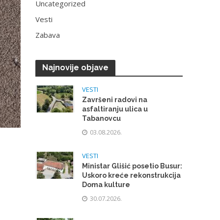
Uncategorized
Vesti
Zabava
Najnovije objave
VESTI
Završeni radovi na
asfaltiranju ulica u
Tabanovcu
03.08.2026.
VESTI
Ministar Glišić posetio Busur:
Uskoro kreće rekonstrukcija
Doma kulture
30.07.2026.