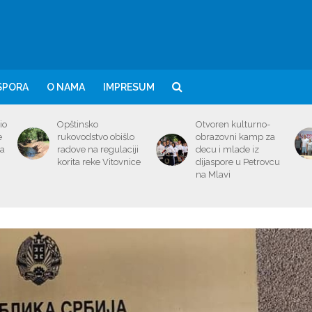
SPORA
O NAMA
IMPRESUM
io
Opštinsko
Otvoren kulturno-
e
rukovodstvo obišlo
obrazovni kamp za
ma
radove na regulaciji
decu i mlade iz
korita reke Vitovnice
dijaspore u Petrovcu
na Mlavi