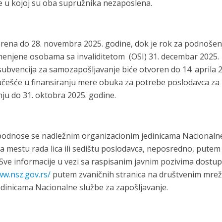
ice u kojoj su oba supružnika nezaposlena.
orena do 28. novembra 2025. godine, dok je rok za podnošen
enjene osobama sa invaliditetom (OSI) 31. decembar 2025.
 subvencija za samozapošljavanje biće otvoren do 14. aprila 
 učešće u finansiranju mere obuka za potrebe poslodavca za
ju do 31. oktobra 2025. godine.
podnose se nadležnim organizacionim jedinicama Nacionaln
a mestu rada lica ili sedištu poslodavca, neposredno, putem
 Sve informacije u vezi sa raspisanim javnim pozivima dostu
ww.nsz.gov.rs/
putem zvaničnih stranica na društvenim mre
edinicama Nacionalne službe za zapošljavanje.