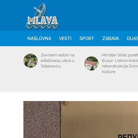
NASLOVNA
VESTI
SPORT
ZABAVA
DIJA
Završeni radovi na
Ministar Glišić poset
asfaltiranju ulica u
Busur: Uskoro kreć
Tabanovcu
rekonstrukcija Do
kulture