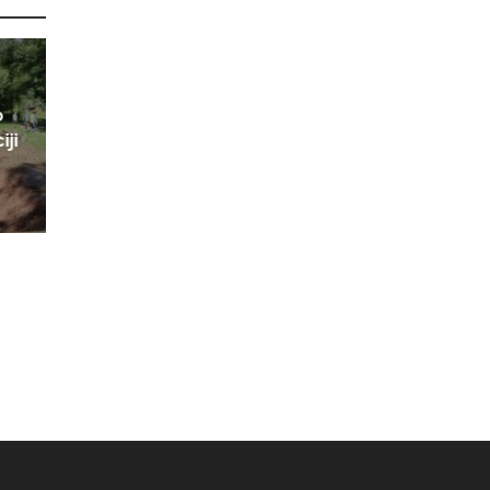
o
iji