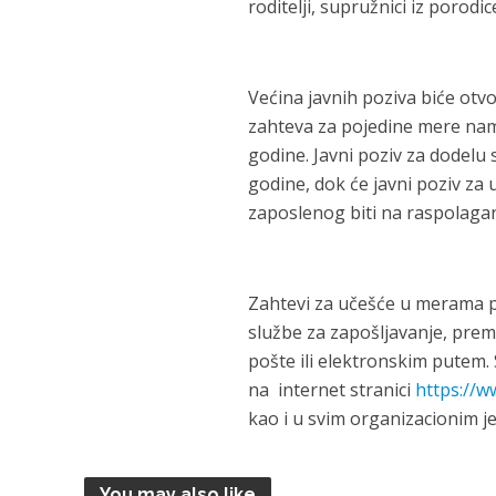
roditelji, supružnici iz porod
Većina javnih poziva biće otv
zahteva za pojedine mere nam
godine. Javni poziv za dodelu
godine, dok će javni poziv za
zaposlenog biti na raspolagan
Zahtevi za učešće u merama 
službe za zapošljavanje, prem
pošte ili elektronskim putem.
na internet stranici
https://w
kao i u svim organizacionim j
You may also like