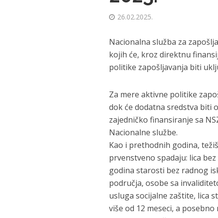
26.02.2025.
Nacionalna služba za zapošlja
kojih će, kroz direktnu finan
politike zapošljavanja biti ukl
Za mere aktivne politike zapošl
dok će dodatna sredstva biti
zajedničko finansiranje sa NS
Nacionalne službe.
Kao i prethodnih godina, teži
prvenstveno spadaju: lica bez
godina starosti bez radnog is
područja, osobe sa invalidite
usluga socijalne zaštite, lica
više od 12 meseci, a posebno