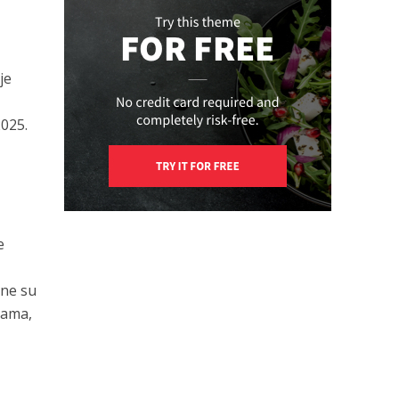
je
2025.
e
pne su
žama,