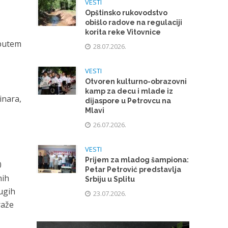
VESTI
Opštinsko rukovodstvo
obišlo radove na regulaciji
korita reke Vitovnice
 putem
28.07.2026.
e
VESTI
Otvoren kulturno-obrazovni
kamp za decu i mlade iz
inara,
dijaspore u Petrovcu na
Mlavi
26.07.2026.
VESTI
Prijem za mladog šampiona:
0
Petar Petrović predstavlja
nih
Srbiju u Splitu
rugih
23.07.2026.
raže