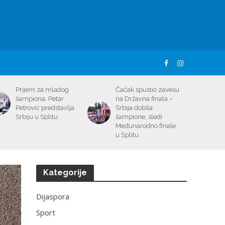
Prijem za mladog
Čačak spustio zavesu
šampiona: Petar
na Državna finala –
Petrović predstavlja
Srbija dobila
Srbiju u Splitu
šampione, sledi
Međunarodno finale
u Splitu
Kategorije
Dijaspora
Sport