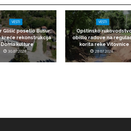
VESTI
VESTI
r Glišić posetio Busur:
Opštinsko rukovodstv
 kreće rekonstrukcija
obišlo radove na regulac
Doma kulture
korita reke Vitovnice
30.07.2026.
28.07.2026.