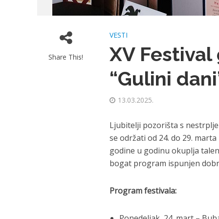
VESTI
XV Festival
Share This!
“Gulini dani
13.03.2025.
Ljubitelji pozorišta s nestrplj
se održati od 24. do 29. marta
godine u godinu okuplja talen
bogat program ispunjen dobr
Program festivala:
Ponedeljak, 24. mart – Bub