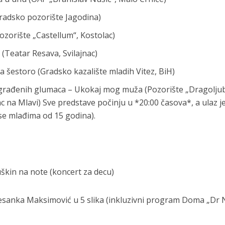
radsko pozorište Jagodina)
Pozorište „Castellum“, Kostolac)
 (Teatar Resava, Svilajnac)
a šestoro (Gradsko kazalište mladih Vitez, BiH)
nagrađenih glumaca – Ukokaj mog muža (Pozorište „Dragolju
ac na Mlavi) Sve predstave počinju u *20:00 časova*, a ulaz j
se mlađima od 15 godina).
uškin na note (koncert za decu)
Desanka Maksimović u 5 slika (inkluzivni program Doma „Dr 