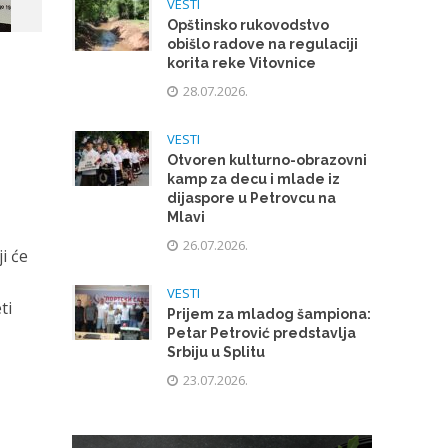
VESTI
Opštinsko rukovodstvo
obišlo radove na regulaciji
korita reke Vitovnice
28.07.2026.
VESTI
Otvoren kulturno-obrazovni
kamp za decu i mlade iz
dijaspore u Petrovcu na
Mlavi
26.07.2026.
i će
VESTI
ti
Prijem za mladog šampiona:
Petar Petrović predstavlja
Srbiju u Splitu
23.07.2026.