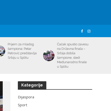
Prijem za mladog
Čačak spustio zavesu
šampiona: Petar
na Državna finala –
Petrović predstavlja
Srbija dobila
Srbiju u Splitu
šampione, sledi
Međunarodno finale
u Splitu
Kategorije
Dijaspora
Sport