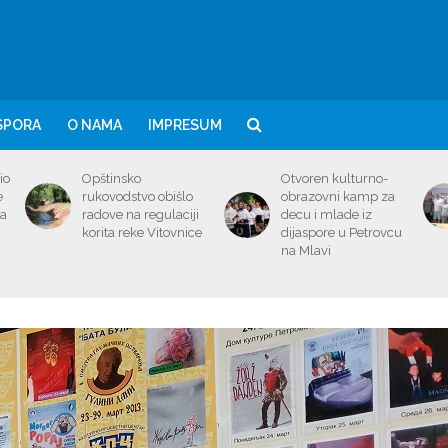
SPORA
O NAMA
IMPRESUM
io
Opštinsko
Otvoren kulturno-
e
rukovodstvo obišlo
obrazovni kamp za
ma
radove na regulaciji
decu i mlade iz
korita reke Vitovnice
dijaspore u Petrovcu
na Mlavi