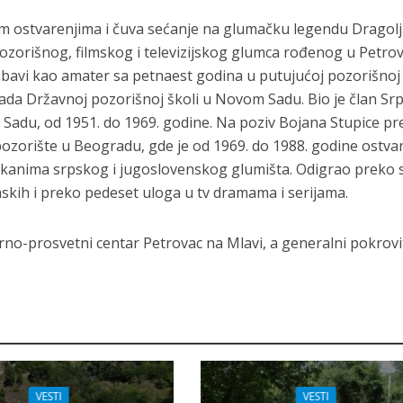
im ostvarenjima i čuva sećanje na glumačku legendu Dragol
ozorišnog, filmskog i televizijskog glumca rođenog u Petro
 bavi kao amater sa petnaest godina u putujućoj pozorišnoj 
tada Državnoj pozorišnoj školi u Novom Sadu. Bio je član S
adu, od 1951. do 1969. godine. Na poziv Bojana Stupice pr
ozorište u Beogradu, gde je od 1969. do 1988. godine ostva
likanima srpskog i jugoslovenskog glumišta. Odigrao preko 
mskih i preko pedeset uloga u tv dramama i serijama.
urno-prosvetni centar Petrovac na Mlavi, a generalni pokrovit
VESTI
VESTI