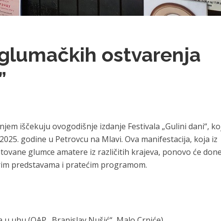
 glumačkih ostvarenja
”
enjem iščekuju ovogodišnje izdanje Festivala „Gulini dani“, koj
 2025. godine u Petrovcu na Mlavi. Ova manifestacija, koja iz
tovane glumce amatere iz različitih krajeva, ponovo će done
im predstavama i pratećim programom.
a u uhu (OAP „Branislav Nušić“, Malo Crniće)