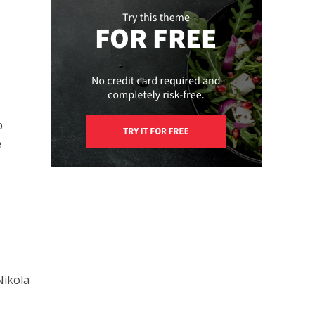
b
e
Nikola