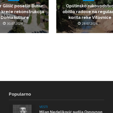
r Glišić posetio Busur:
Opštinsko rukovodstv
 kreće rekonstrukcija
obišlo radove na regulac
Doma kulture
korita reke Vitovnice
30.07.2026.
28.07.2026.
Popularno
VESTI
Milan Nedeljković sudija Osnovnog