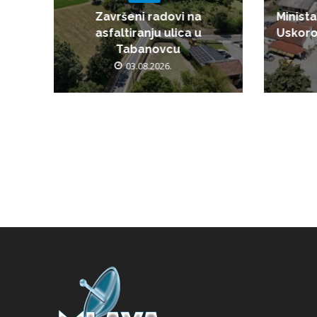
Završeni radovi na
Minista
asfaltiranju ulica u
Uskoro
Tabanovcu
03.08.2026.