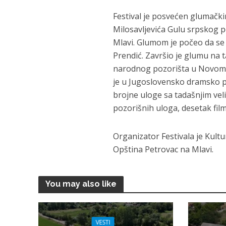
Festival je posvećen glumačk
Milosavljevića Gulu srpskog p
Mlavi. Glumom je počeo da se
Prendić. Završio je glumu na 
narodnog pozorišta u Novom S
je u Jugoslovensko dramsko p
brojne uloge sa tadašnjim ve
pozorišnih uloga, desetak fil
Organizator Festivala je Kult
Opština Petrovac na Mlavi.
You may also like
VESTI