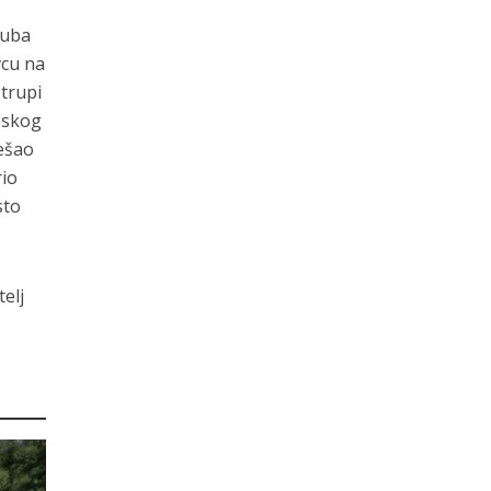
juba
vcu na
trupi
rpskog
ešao
rio
sto
elj