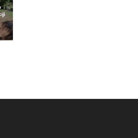
o
iji