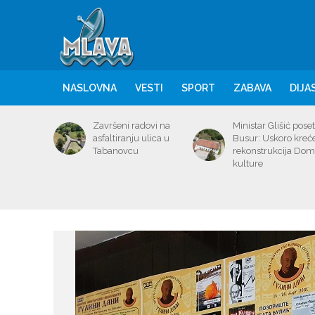
NASLOVNA
VESTI
SPORT
ZABAVA
DIJA
Završeni radovi na
Ministar Glišić poset
asfaltiranju ulica u
Busur: Uskoro kreć
Tabanovcu
rekonstrukcija Do
kulture