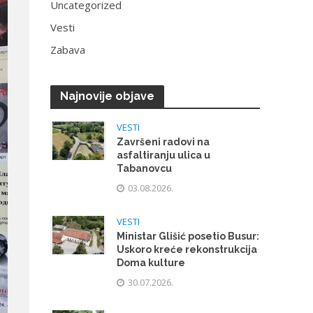
Uncategorized
Vesti
Zabava
Najnovije objave
VESTI
Završeni radovi na
asfaltiranju ulica u
Tabanovcu
03.08.2026.
VESTI
Ministar Glišić posetio Busur:
Uskoro kreće rekonstrukcija
Doma kulture
30.07.2026.