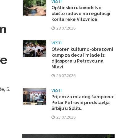
VESTI
Opštinsko rukovodstvo
i
obišlo radove na regulaciji
korita reke Vitovnice
en
28.07.2026.
VESTI
Otvoren kulturno-obrazovni
ne
kamp za decu i mlade iz
dijaspore u Petrovcu na
Mlavi
26.07.2026.
e, 5.
VESTI
Prijem za mladog šampiona:
Petar Petrović predstavlja
Srbiju u Splitu
23.07.2026.