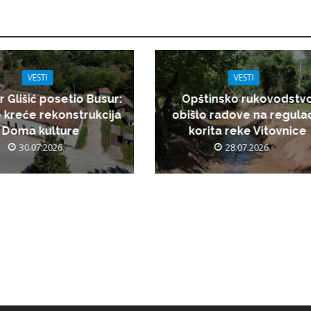
VESTI
VESTI
r Glišić posetio Busur:
Opštinsko rukovodstv
 kreće rekonstrukcija
obišlo radove na regulac
Doma kulture
korita reke Vitovnice
30.07.2026.
28.07.2026.