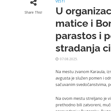
VESTI
U organizac
Share This!
matice i Bo
parastos i 
stradanja ci
07.08.2025.
Na mestu zvanom Karaula, izm
avgusta je služen pomen i odr
sačuvanim svedočanstvima, po
Na ovom mestu streljano je viš
prethodno bili zatvoreni, muč