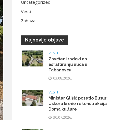
Uncategorized
Vesti
Zabava
Najnovije objave
VESTI
Završeni radovi na
asfaltiranju ulica u
Tabanovcu
03.08.2026.
VESTI
Ministar Glišić posetio Busur:
Uskoro kreće rekonstrukcija
Doma kulture
30.07.2026.