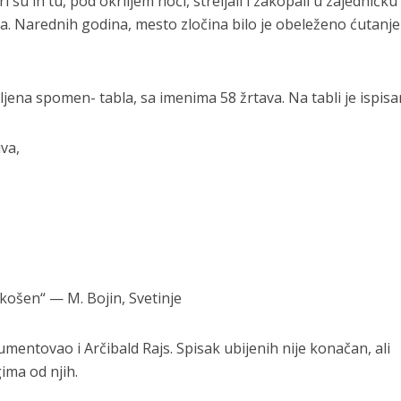
su ih tu, pod okriljem noći, streljali i zakopali u zajedničku
a. Narednih godina, mesto zločina bilo je obeleženo ćutanje
jena spomen- tabla, sa imenima 58 žrtava. Na tabli je ispisan
iva,
n
ošen“ — M. Bojin, Svetinje
mentovao i Arčibald Rajs. Spisak ubijenih nije konačan, ali
ima od njih.