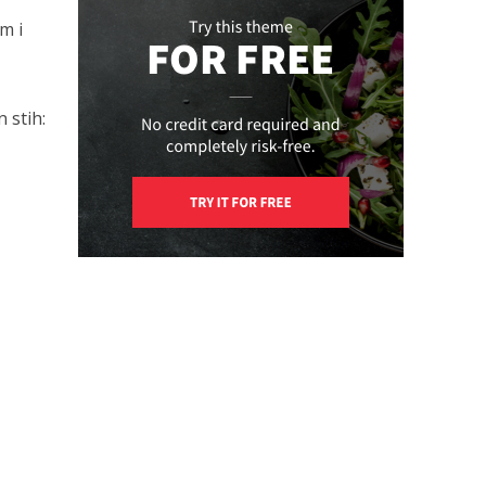
m i
 stih: