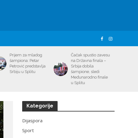
Prijem za mladog
Čačak spustio zavesu
šampiona: Petar
na Državna finala –
Petrović predstavlja
Srbija dobila
Srbiju u Splitu
šampione, sledi
Međunarodno finale
u Splitu
Kategorije
Dijaspora
Sport