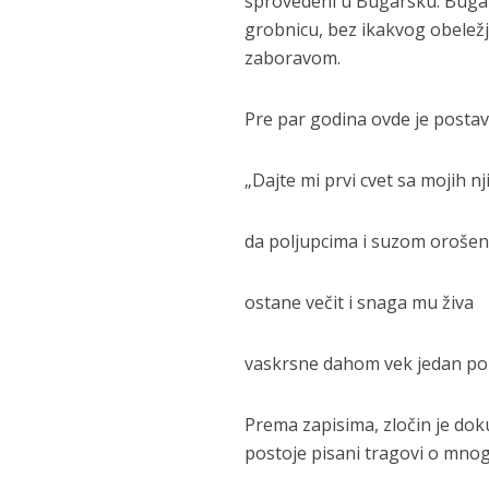
sprovedeni u Bugarsku. Bugari 
grobnicu, bez ikakvog obeležj
zaboravom.
Pre par godina ovde je postavl
„Dajte mi prvi cvet sa mojih nj
da poljupcima i suzom oroše
ostane večit i snaga mu živa
vaskrsne dahom vek jedan pok
Prema zapisima, zločin je doku
postoje pisani tragovi o mnog