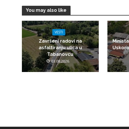
You may also like
VESTI
Završeni radovi na
Minista
asfaltiranju ulica u
Uskoro
Tabanovcu
03.08.2026.