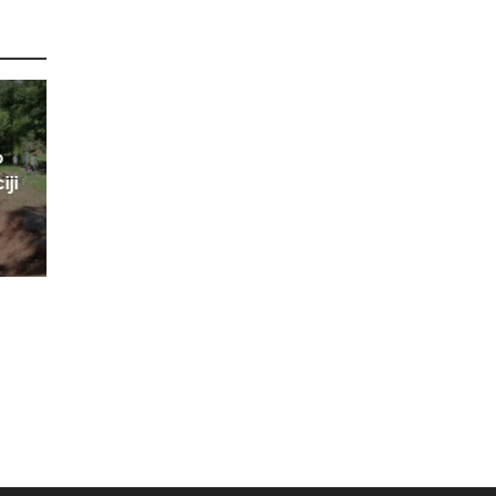
o
iji