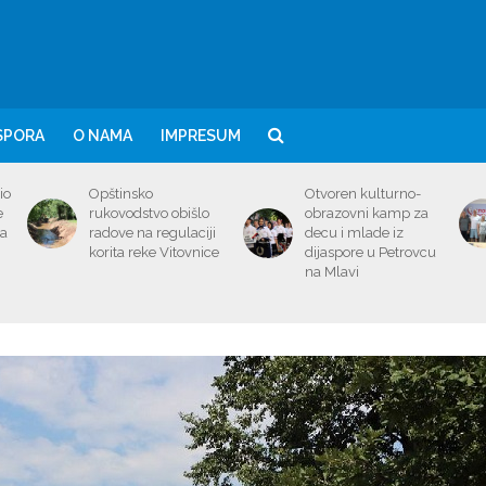
SPORA
O NAMA
IMPRESUM
io
Opštinsko
Otvoren kulturno-
e
rukovodstvo obišlo
obrazovni kamp za
ma
radove na regulaciji
decu i mlade iz
korita reke Vitovnice
dijaspore u Petrovcu
na Mlavi