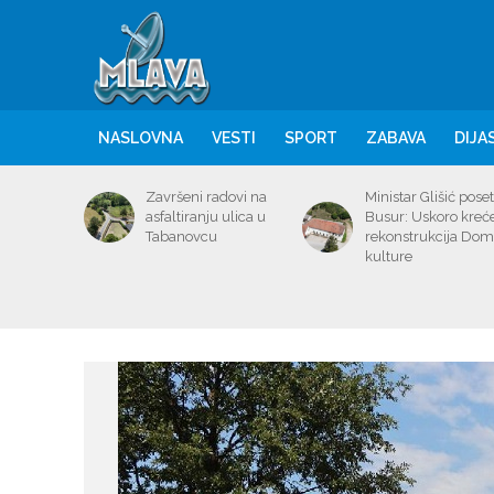
NASLOVNA
VESTI
SPORT
ZABAVA
DIJA
Završeni radovi na
Ministar Glišić poset
asfaltiranju ulica u
Busur: Uskoro kreć
Tabanovcu
rekonstrukcija Do
kulture