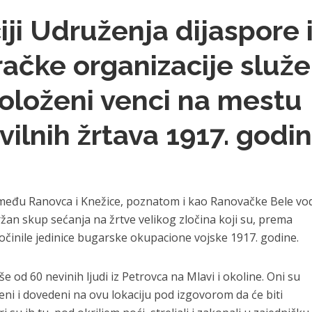
iji Udruženja dijaspore 
račke organizacije služ
položeni venci na mestu
vilnih žrtava 1917. godi
eđu Ranovca i Knežice, poznatom i kao Ranovačke Bele vod
žan skup sećanja na žrtve velikog zločina koji su, prema
činile jedinice bugarske okupacione vojske 1917. godine.
e od 60 nevinih ljudi iz Petrovca na Mlavi i okoline. Oni su
eni i dovedeni na ovu lokaciju pod izgovorom da će biti