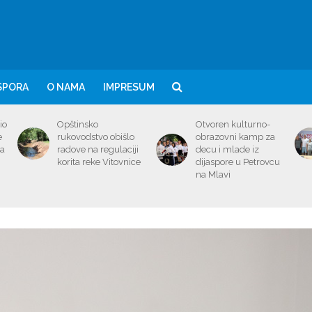
SPORA
O NAMA
IMPRESUM
io
Opštinsko
Otvoren kulturno-
e
rukovodstvo obišlo
obrazovni kamp za
ma
radove na regulaciji
decu i mlade iz
korita reke Vitovnice
dijaspore u Petrovcu
na Mlavi