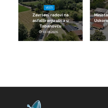
VESTI
Završeni radovi na
Minista
asfaltiranju ulica u
Uskoro
Tabanovcu
03.08.2026.