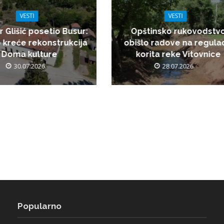
VESTI
VESTI
r Glišić posetio Busur:
Opštinsko rukovodstv
 kreće rekonstrukcija
obišlo radove na regulac
Doma kulture
korita reke Vitovnice
30.07.2026.
28.07.2026.
Popularno