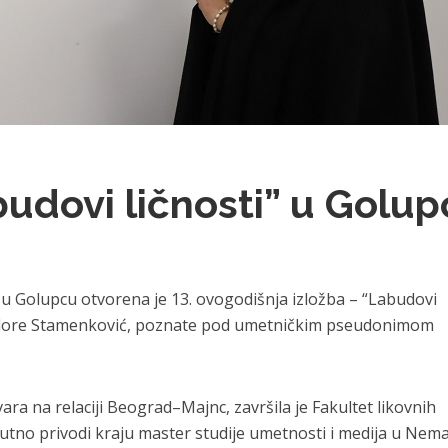
budovi ličnosti” u Golu
u Golupcu otvorena je 13. ovogodišnja izložba – “Labudovi
odore Stamenković, poznate pod umetničkim pseudonimom
ara na relaciji Beograd–Majnc, završila je Fakultet likovnih
tno privodi kraju master studije umetnosti i medija u Nema