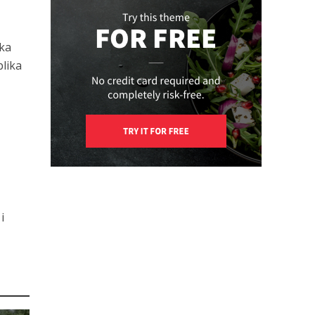
vka
blika
i