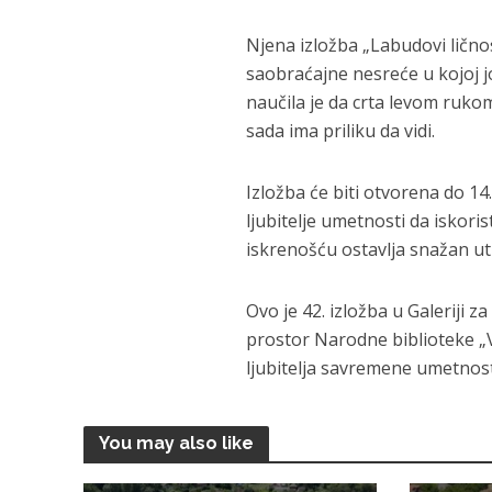
Njena izložba „Labudovi ličn
saobraćajne nesreće u kojoj j
naučila je da crta levom ruko
sada ima priliku da vidi.
Izložba će biti otvorena do 1
ljubitelje umetnosti da iskori
iskrenošću ostavlja snažan ut
Ovo je 42. izložba u Galeriji 
prostor Narodne biblioteke „
ljubitelja savremene umetnost
You may also like