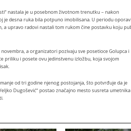
osti“ nastala je u posebnom životnom trenutku – nakon
oj je desna ruka bila potpuno imobilisana. U periodu opora
m, a upravo radovi nastali tom rukom čine postavku koju pu
4. novembra, a organizatori pozivaju sve posetioce Golupca i
ste priliku i posete ovu jedinstvenu izložbu, koja svojom
isak.
za manje od tri godine njenog postojanja, što potvrđuje da je
Veljko Dugošević“ postao značajno mesto susreta umetnika 
i.