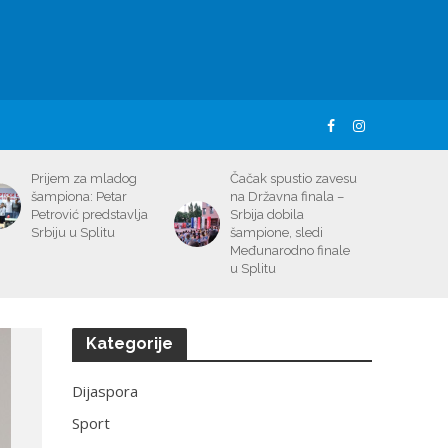
Prijem za mladog
Čačak spustio zavesu
šampiona: Petar
na Državna finala –
Petrović predstavlja
Srbija dobila
Srbiju u Splitu
šampione, sledi
Međunarodno finale
u Splitu
Kategorije
Dijaspora
Sport