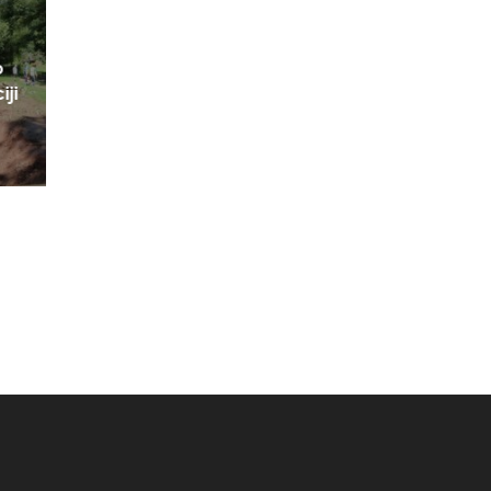
o
iji