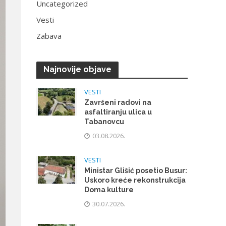
Uncategorized
Vesti
Zabava
Najnovije objave
VESTI
Završeni radovi na
asfaltiranju ulica u
Tabanovcu
03.08.2026.
VESTI
Ministar Glišić posetio Busur:
Uskoro kreće rekonstrukcija
Doma kulture
30.07.2026.