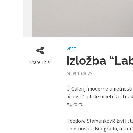
VESTI
Izložba “La
Share This!
09.10.2025.
U Galeriji moderne umetnosti 
ličnosti” mlade umetnice Te
Aurora.
Teodora Stamenković živi i stv
umetnosti u Beogradu, a trenu