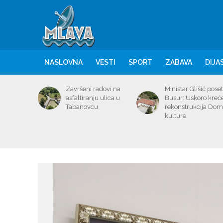
NASLOVNA
VESTI
SPORT
ZABAVA
DIJA
Završeni radovi na
Ministar Glišić poset
asfaltiranju ulica u
Busur: Uskoro kreć
Tabanovcu
rekonstrukcija Do
kulture