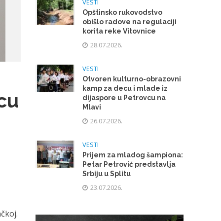
VESTI
Opštinsko rukovodstvo
obišlo radove na regulaciji
korita reke Vitovnice
28.07.2026.
VESTI
Otvoren kulturno-obrazovni
kamp za decu i mlade iz
pcu
dijaspore u Petrovcu na
Mlavi
26.07.2026.
VESTI
Prijem za mladog šampiona:
Petar Petrović predstavlja
Srbiju u Splitu
23.07.2026.
čkoj.