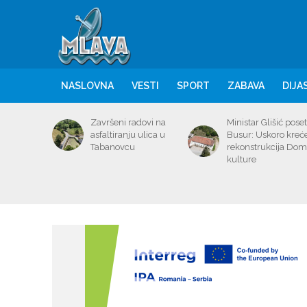
NASLOVNA
VESTI
SPORT
ZABAVA
DIJA
Završeni radovi na
Ministar Glišić poset
asfaltiranju ulica u
Busur: Uskoro kreć
Tabanovcu
rekonstrukcija Do
kulture