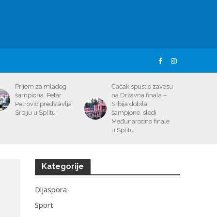
Prijem za mladog
Čačak spustio zavesu
šampiona: Petar
na Državna finala –
Petrović predstavlja
Srbija dobila
Srbiju u Splitu
šampione, sledi
Međunarodno finale
u Splitu
Kategorije
Dijaspora
Sport