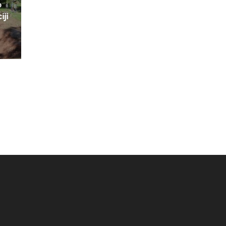
o
iji