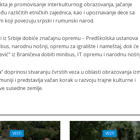
jekta je promovisanje interkulturnog obrazovanja, jačanje
u različitih etničkih zajednica, kao i upoznavanje dece sa
rom koji povezuju srpski i rumunski narod.
tići iz Srbije dobiće značajnu opremu – Predškolska ustanova
ibus, narodnu nošnji, opremu za igralište i nameštaj, dok će
ić“ iz Braničeva dobiti minibus, IT opremu i narodnu nošnj
va“ doprinosi stvaranju čvrstih veza u oblasti obrazovanja i
umuniji i predstavlja važan korak u razvoju trajne kulturne i
ve susedne zemlje.
VESTI
VESTI