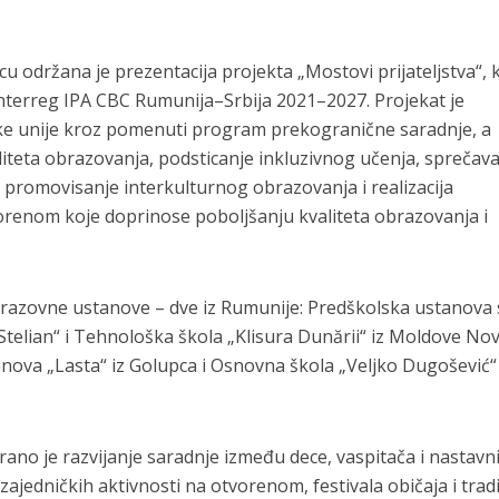
u održana je prezentacija projekta „Mostovi prijateljstva“, k
Interreg IPA CBC Rumunija–Srbija 2021–2027. Projekat je
ke unije kroz pomenuti program prekogranične saradnje, a
aliteta obrazovanja, podsticanje inkluzivnog učenja, sprečav
promovisanje interkulturnog obrazovanja i realizacija
orenom koje doprinose poboljšanju kvaliteta obrazovanja i
obrazovne ustanove – dve iz Rumunije: Predškolska ustanova 
lian“ i Tehnološka škola „Klisura Dunării“ iz Moldove Nove
anova „Lasta“ iz Golupca i Osnovna škola „Veljko Dugošević“ 
irano je razvijanje saradnje između dece, vaspitača i nastavni
zajedničkih aktivnosti na otvorenom, festivala običaja i tradi