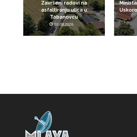
Završeni radovi na
Minista
asfaltiranju ulica u
Uskoro
Tabanovcu
03.08.2026.