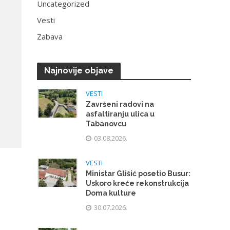
Uncategorized
Vesti
Zabava
Najnovije objave
VESTI
Završeni radovi na
asfaltiranju ulica u
Tabanovcu
03.08.2026.
VESTI
Ministar Glišić posetio Busur:
Uskoro kreće rekonstrukcija
Doma kulture
30.07.2026.