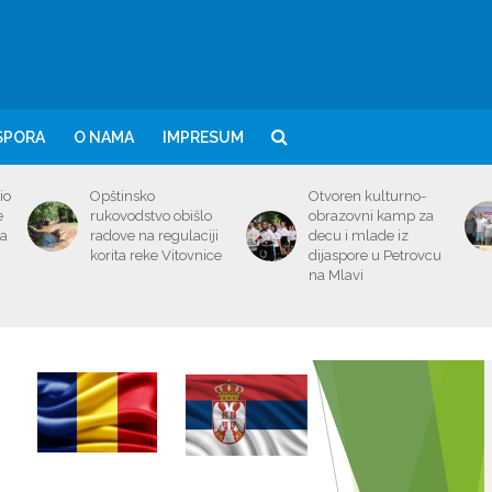
SPORA
O NAMA
IMPRESUM
io
Opštinsko
Otvoren kulturno-
e
rukovodstvo obišlo
obrazovni kamp za
ma
radove na regulaciji
decu i mlade iz
korita reke Vitovnice
dijaspore u Petrovcu
na Mlavi