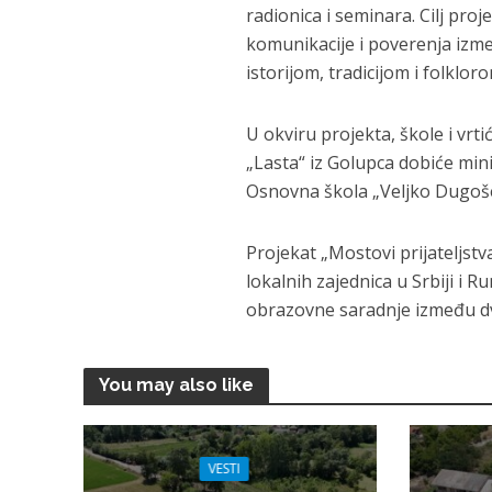
radionica i seminara. Cilj pro
komunikacije i poverenja izmeđ
istorijom, tradicijom i folklo
U okviru projekta, škole i vr
„Lasta“ iz Golupca dobiće min
Osnovna škola „Veljko Dugošev
Projekat „Mostovi prijateljst
lokalnih zajednica u Srbiji i R
obrazovne saradnje između d
You may also like
VESTI