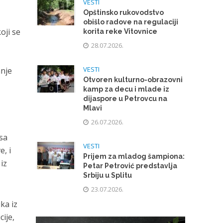
VESTI
Opštinsko rukovodstvo
obišlo radove na regulaciji
oji se
korita reke Vitovnice
28.07.2026.
VESTI
anje
Otvoren kulturno-obrazovni
kamp za decu i mlade iz
dijaspore u Petrovcu na
Mlavi
26.07.2026.
sa
VESTI
, i
Prijem za mladog šampiona:
iz
Petar Petrović predstavlja
Srbiju u Splitu
23.07.2026.
ka iz
cije,