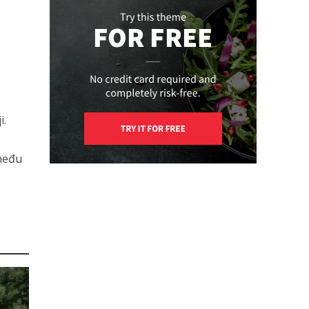
i.
zmeđu