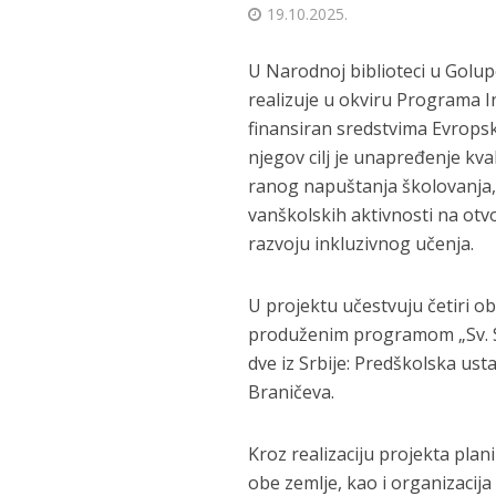
19.10.2025.
U Narodnoj biblioteci u Golupc
realizuje u okviru Programa 
finansiran sredstvima Evrops
njegov cilj je unapređenje kv
ranog napuštanja školovanja, 
vanškolskih aktivnosti na otv
razvoju inkluzivnog učenja.
U projektu učestvuju četiri 
produženim programom „Sv. Ste
dve iz Srbije: Predškolska ust
Braničeva.
Kroz realizaciju projekta plan
obe zemlje, kao i organizacija 