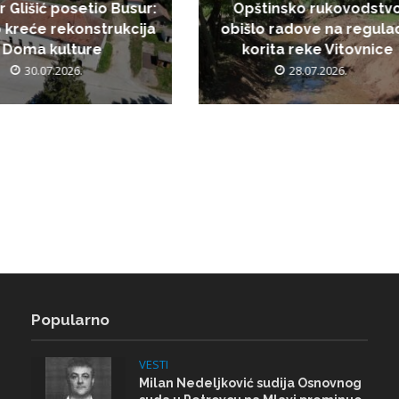
r Glišić posetio Busur:
Opštinsko rukovodstv
 kreće rekonstrukcija
obišlo radove na regulac
Doma kulture
korita reke Vitovnice
30.07.2026.
28.07.2026.
Popularno
VESTI
Milan Nedeljković sudija Osnovnog