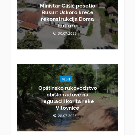
Ministar Glišić posetio
Busur: Uskoro kreće
rekonstrukcija Doma
kulture
30.07.2026.
VESTI
Opštinsko rukovodstvo
obišlo radove na
regulaciji korita reke
Vitovnice
28.07.2026.