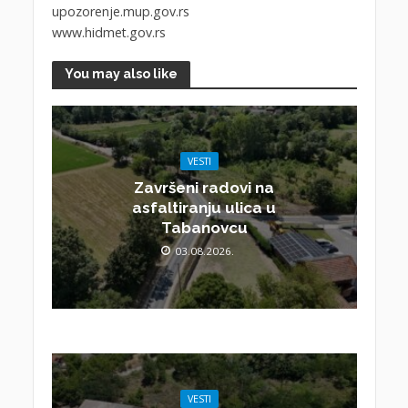
upozorenje.mup.gov.rs
www.hidmet.gov.rs
You may also like
VESTI
Završeni radovi na
asfaltiranju ulica u
Tabanovcu
03.08.2026.
VESTI