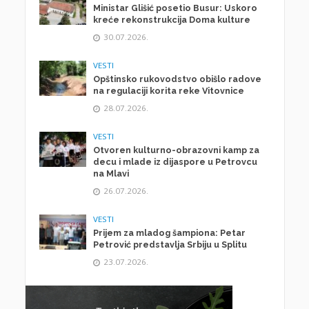
Ministar Glišić posetio Busur: Uskoro
kreće rekonstrukcija Doma kulture
30.07.2026.
VESTI
Opštinsko rukovodstvo obišlo radove
na regulaciji korita reke Vitovnice
28.07.2026.
VESTI
Otvoren kulturno-obrazovni kamp za
decu i mlade iz dijaspore u Petrovcu
na Mlavi
26.07.2026.
VESTI
Prijem za mladog šampiona: Petar
Petrović predstavlja Srbiju u Splitu
23.07.2026.