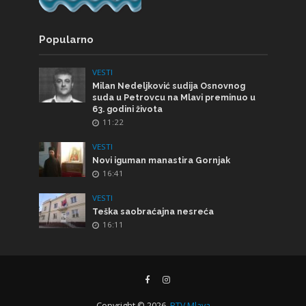
Popularno
VESTI
Milan Nedeljković sudija Osnovnog
suda u Petrovcu na Mlavi preminuo u
63. godini života
11:22
VESTI
Novi iguman manastira Gornjak
16:41
VESTI
Teška saobraćajna nesreća
16:11
Copyright © 2026.
RTV Mlava