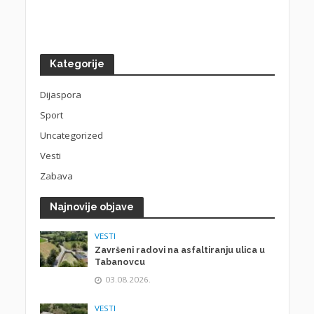
Kategorije
Dijaspora
Sport
Uncategorized
Vesti
Zabava
Najnovije objave
VESTI
Završeni radovi na asfaltiranju ulica u
Tabanovcu
03.08.2026.
VESTI