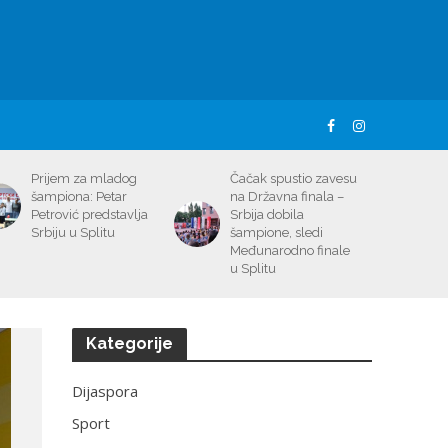
Prijem za mladog
Čačak spustio zavesu
šampiona: Petar
na Državna finala –
Petrović predstavlja
Srbija dobila
Srbiju u Splitu
šampione, sledi
Međunarodno finale
u Splitu
Kategorije
Dijaspora
Sport