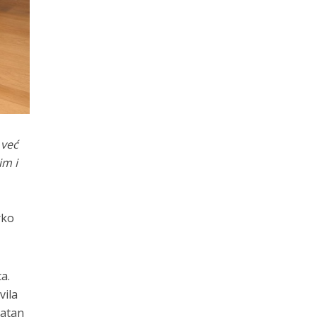
 već
im i
rko
a.
vila
vatan