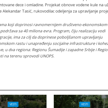
lentovane dece i omladine. Projekat obnove vodene kule na u
je Alekandar Tasić, rukovodilac odeljenja za upravljanje proj
rama koji doprinosi ravnomernijem društveno-ekonomskom
 podržava sa 40 miliona evra. Program, čiju realizaciju vodi
gracije, ima za cilj da doprinese poboljšanom upravljanju
omskom rastu i unapređenju socijalne infrastrukture i kohez
e, u dva regiona: Regionu Šumadije i zapadne Srbije i Regi
nosti na terenu sprovodi UNOPS.
VESTI
VESTI