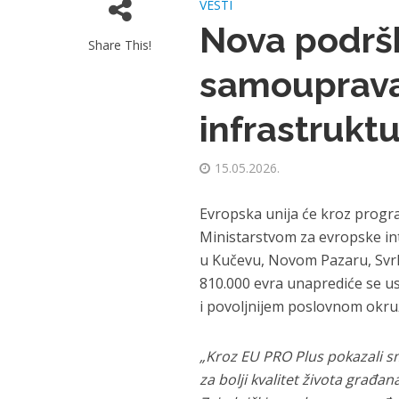
VESTI
Nova podrš
Share This!
samouprava
infrastrukt
15.05.2026.
Evropska unija će kroz progr
Ministarstvom za evropske inte
u Kučevu, Novom Pazaru, Svrlj
810.000 evra unaprediće se us
i povoljnijem poslovnom okruže
„Kroz EU PRO Plus pokazali sm
za bolji kvalitet života građan