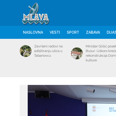
NASLOVNA
VESTI
SPORT
ZABAVA
DIJA
Završeni radovi na
Ministar Glišić poset
asfaltiranju ulica u
Busur: Uskoro kreć
Tabanovcu
rekonstrukcija Do
kulture