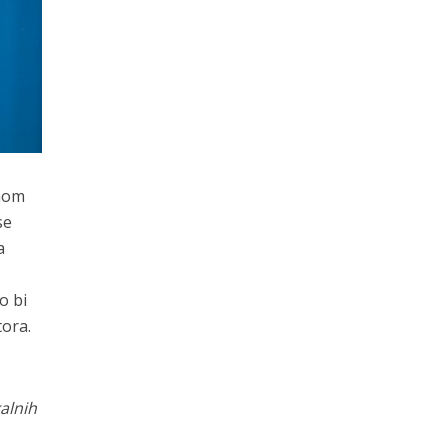
rnom
se
a
o bi
tora.
alnih