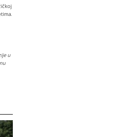
žičkoj
etima.
ije u
onu