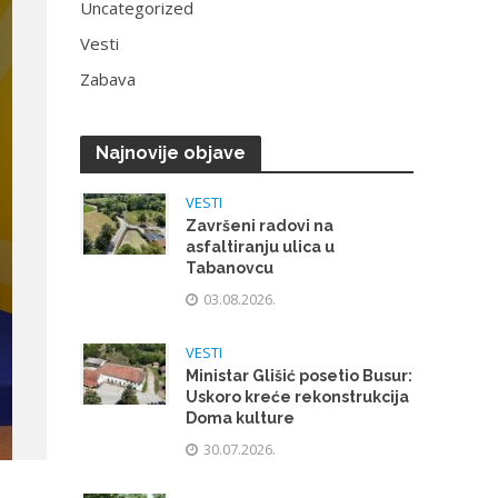
Uncategorized
Vesti
Zabava
Najnovije objave
VESTI
Završeni radovi na
asfaltiranju ulica u
Tabanovcu
03.08.2026.
VESTI
Ministar Glišić posetio Busur:
Uskoro kreće rekonstrukcija
Doma kulture
30.07.2026.