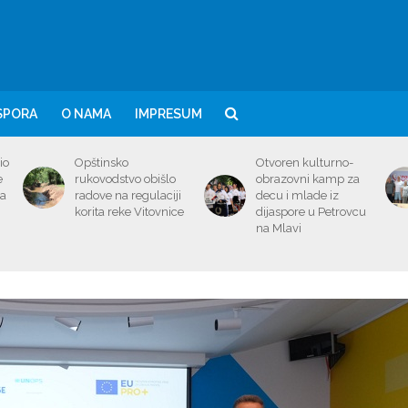
SPORA
O NAMA
IMPRESUM
io
Opštinsko
Otvoren kulturno-
e
rukovodstvo obišlo
obrazovni kamp za
ma
radove na regulaciji
decu i mlade iz
korita reke Vitovnice
dijaspore u Petrovcu
na Mlavi