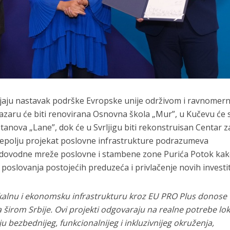
vljaju nastavak podrške Evropske unije održivom i ravnome
zaru će biti renovirana Osnovna škola „Mur”, u Kučevu će 
tanova „Lane”, dok će u Svrljigu biti rekonstruisan Centar z
rijepolju projekat poslovne infrastrukture podrazumeva
vodovodne mreže poslovne i stambene zone Purića Potok kak
je poslovanja postojećih preduzeća i privlačenje novih investi
okalnu i ekonomsku infrastrukturu kroz EU PRO Plus donose
 širom Srbije. Ovi projekti odgovaraju na realne potrebe lok
u bezbednijeg, funkcionalnijeg i inkluzivnijeg okruženja,