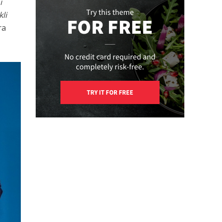
i
li
ra