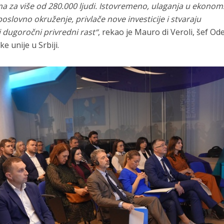
a za više od 280.000 ljudi. Istovremeno, ulaganja u ekono
poslovno okruženje, privlače nove investicije i stvaraju
 dugoročni privredni rast“
, rekao je Mauro di Veroli, šef Ode
e unije u Srbiji.