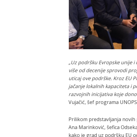
„Uz podršku Evropske unije i 
više od decenije sprovodi pro
uticaj ove podrške. Kroz EU PR
jačanje lokalnih kapaciteta i
razvojnih inicijativa koje do
Vujačić, šef programa UNOPS 
Prilikom predstavljanja novih 
Ana Marinković, šefica Odseka
kako je grad uz podršku EU o