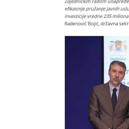
Zajedničkim radom unapređeni 
efikasnije pružanje javnih usl
investicije vredne 235 miliona
Radenović Bojić, državna sekr