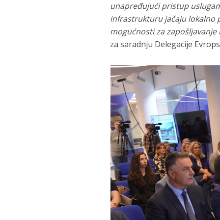
unapređujući pristup uslugam
infrastrukturu jačaju lokalno 
mogućnosti za zapošljavanje i
za saradnju Delegacije Evropsk