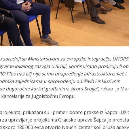
u saradnji sa Ministarstvom za evropske integracije, UNOPS
grame lokalnog razvoja u Srbiji, kontinuirano proširujući ob
O Plus naš cilj nije samo unapređenje infrastrukture, već i
 podrška zajednicama u sprovođenju održivih i inkluzivnih
nose dugoročne koristi građanima širom Srbije“
, rekao je Ma
kancelarije za Jugoistočnu Evropu.
projekata, prikazani su i primeri dobre prakse iz Šapca i Užic
 za upravljanje projektima Gradske uprave Šapca je predsta
d skoro 180.000 evra otvorio Naučni centar koji pruža adek