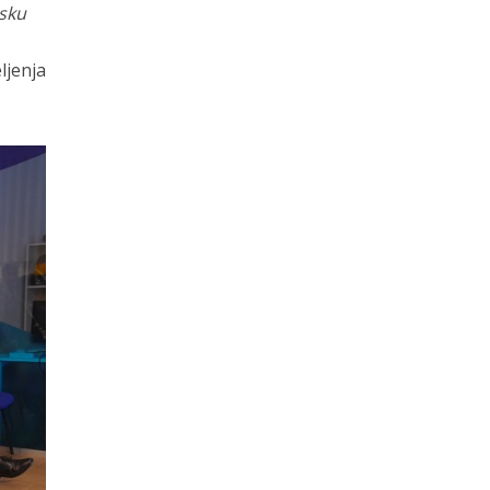
msku
ljenja