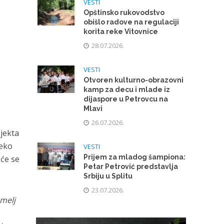
VESTI
Opštinsko rukovodstvo
obišlo radove na regulaciji
korita reke Vitovnice
28.07.2026.
VESTI
Otvoren kulturno-obrazovni
kamp za decu i mlade iz
dijaspore u Petrovcu na
Mlavi
26.07.2026.
ojekta
reko
VESTI
Prijem za mladog šampiona:
eće se
Petar Petrović predstavlja
Srbiju u Splitu
23.07.2026.
emelj