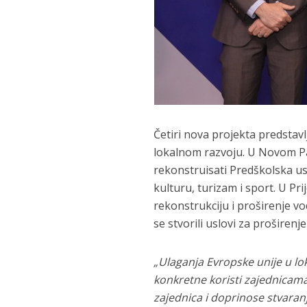
Četiri nova projekta predsta
lokalnom razvoju. U Novom Pa
rekonstruisati Predškolska us
kulturu, turizam i sport. U P
rekonstrukciju i proširenje 
se stvorili uslovi za proširen
„Ulaganja Evropske unije u l
konkretne koristi zajednicama
zajednica i doprinose stvaranj