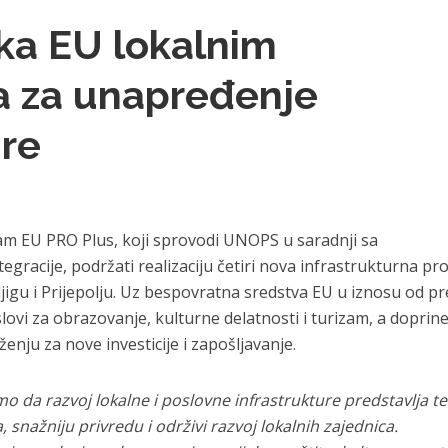
ka EU lokalnim
 za unapređenje
ure
am EU PRO Plus, koji sprovodi UNOPS u saradnji sa
gracije, podržati realizaciju četiri nova infrastrukturna pr
igu i Prijepolju. Uz bespovratna sredstva EU u iznosu od p
lovi za obrazovanje, kulturne delatnosti i turizam, a doprin
nju za nove investicije i zapošljavanje.
o da razvoj lokalne i poslovne infrastrukture predstavlja t
a, snažniju privredu i održivi razvoj lokalnih zajednica.