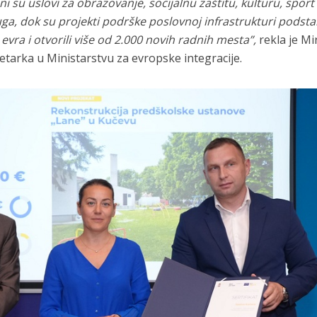
su uslovi za obrazovanje, socijalnu zaštitu, kulturu, sport 
uga, dok su projekti podrške poslovnoj infrastrukturi podstak
 evra i otvorili više od 2.000 novih radnih mesta”,
rekla je Mi
etarka u Ministarstvu za evropske integracije.