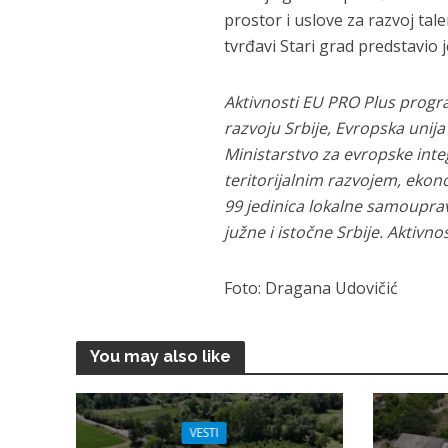
prostor i uslove za razvoj ta
tvrđavi Stari grad predstavio 
Aktivnosti EU PRO Plus prog
razvoju Srbije, Evropska unija
Ministarstvo za evropske inte
teritorijalnim razvojem, ekon
99 jedinica lokalne samouprav
južne i istočne Srbije. Aktiv
Foto: Dragana Udovičić
You may also like
VESTI