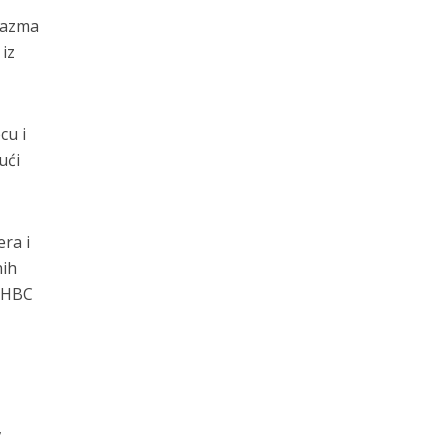
Plazma
 iz
cu i
ući
ra i
nih
a HBC
,