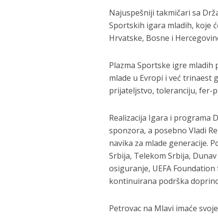
Najuspešniji takmičari sa Dr
Sportskih igara mladih, koje ć
Hrvatske, Bosne i Hercegovine
Plazma Sportske igre mladih p
mlade u Evropi i već trinaest
prijateljstvo, toleranciju, fer-p
Realizacija Igara i programa 
sponzora, a posebno Vladi Rep
navika za mlade generacije. 
Srbija, Telekom Srbija, Dunav
osiguranje, UEFA Foundation f
kontinuirana podrška doprinos
Petrovac na Mlavi imaće svoje 