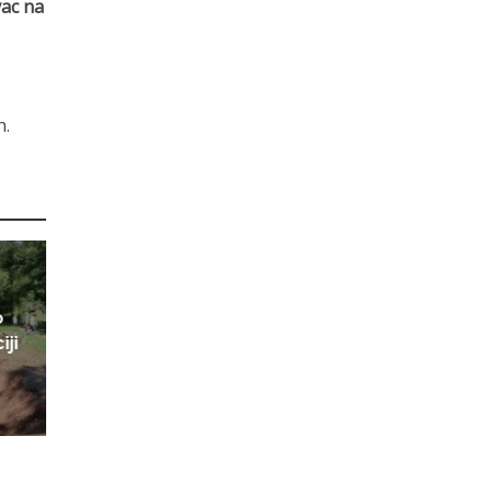
vac na
h.
o
iji