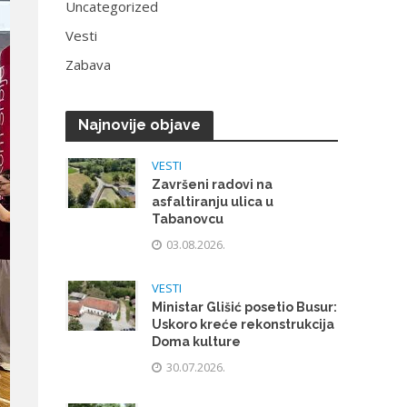
Uncategorized
Vesti
Zabava
Najnovije objave
VESTI
Završeni radovi na
asfaltiranju ulica u
Tabanovcu
03.08.2026.
VESTI
Ministar Glišić posetio Busur:
Uskoro kreće rekonstrukcija
Doma kulture
30.07.2026.