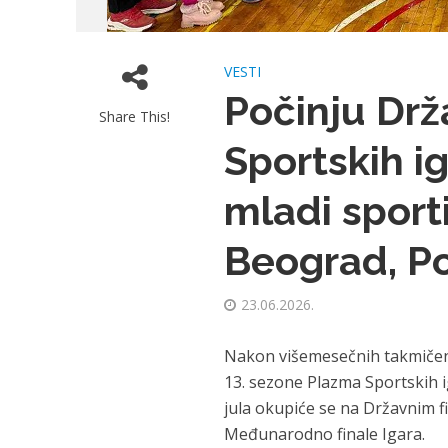
VESTI
Počinju Drž
Share This!
Sportskih ig
mladi sporti
Beograd, Po
23.06.2026.
Nakon višemesečnih takmičenja
13. sezone Plazma Sportskih ig
jula okupiće se na Državnim fi
Međunarodno finale Igara.