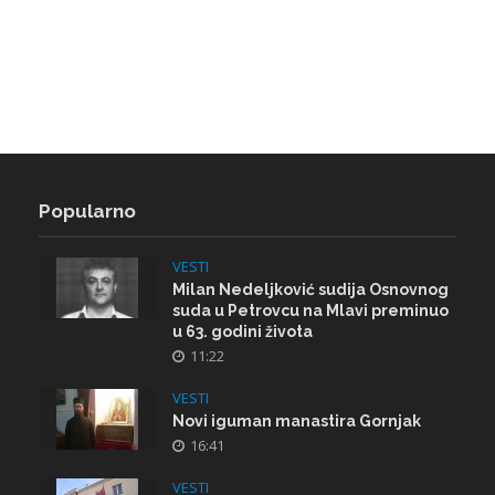
Popularno
VESTI
Milan Nedeljković sudija Osnovnog
suda u Petrovcu na Mlavi preminuo
u 63. godini života
11:22
VESTI
Novi iguman manastira Gornjak
16:41
VESTI