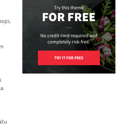
ojci,
om
i
a.
i
kažu