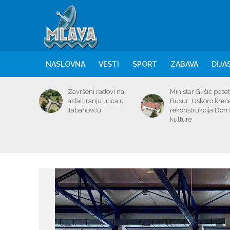
NASLOVNA
VESTI
SPORT
ZABAVA
DIJA
Završeni radovi na
Ministar Glišić poset
asfaltiranju ulica u
Busur: Uskoro kreć
Tabanovcu
rekonstrukcija Do
kulture