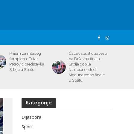
Prijem za mladog
Čačak spustio zavesu
šampiona: Petar
na Državna finala –
Petrović predstavlja
Srbija dobila
Srbiju u Splitu
šampione, sledi
Međunarodno finale
u Splitu
Kategorije
Dijaspora
Sport