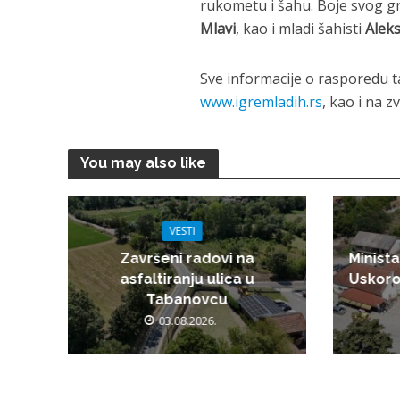
rukometu i šahu. Boje svog gr
Mlavi
, kao i mladi šahisti
Aleks
Sve informacije o rasporedu t
www.igremladih.rs
, kao i na 
You may also like
VESTI
Završeni radovi na
Minista
asfaltiranju ulica u
Uskoro
Tabanovcu
03.08.2026.