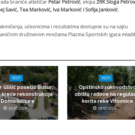
ada braniće atletičar
Petar Petrović
, ekipa
ŽRK Sloga Petro
ej Savić, Tea Marković, Iva Marković i Sofija Janković
.
akmičenja, učesnicima i rezultatima dostupne su na sajtu
zvaničnim društvenim mrežama Plazma Sportskih igara mladi
VESTI
VESTI
r Glišić posetio Busur:
Opštinsko rukovodstv
 kreće rekonstrukcija
obišlo radove na regulac
Doma kulture
korita reke Vitovnice
30.07.2026.
28.07.2026.