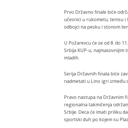
Prvo Državno finale biće održa
učesnici u rukometu, tenisu i š
odbojci na pesku i stonom ten
U Požarevcu će se od 8. do 11
Srbija KUP-u, najmasovnijim 
mladih.
Serija Državnih finala biće zav
nadmetati u Lino igri između d
Pravo nastupa na Državnim fina
regionalna takmičenja održa
Srbije. Deca će imati priliku 
sportski duh po kojem su Pla