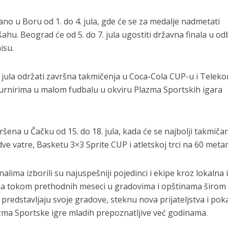
no u Boru od 1. do 4. jula, gde će se za medalje nadmetati
ahu. Beograd će od 5. do 7. jula ugostiti državna finala u odb
isu.
. jula održati završna takmičenja u Coca-Cola CUP-u i Telek
turnirima u malom fudbalu u okviru Plazma Sportskih igara
ršena u Čačku od 15. do 18. jula, kada će se najbolji takmičar
ve vatre, Basketu 3×3 Sprite CUP i atletskoj trci na 60 metar
lima izborili su najuspešniji pojedinci i ekipe kroz lokalna 
na tokom prethodnih meseci u gradovima i opštinama širom
da predstavljaju svoje gradove, steknu nova prijateljstva i po
zma Sportske igre mladih prepoznatljive već godinama.