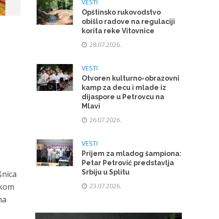
VESTI
Opštinsko rukovodstvo
obišlo radove na regulaciji
korita reke Vitovnice
28.07.2026.
VESTI
Otvoren kulturno-obrazovni
kamp za decu i mlade iz
dijaspore u Petrovcu na
Mlavi
26.07.2026.
VESTI
Prijem za mladog šampiona:
Petar Petrović predstavlja
Srbiju u Splitu
šnica
okom
23.07.2026.
na