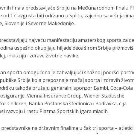
žavnih finala predstavljaće Srbiju na Međunarodnom finalu 
e od 17. avgusta biti održano u Splitu, zajedno sa vršnjacima
, Slovenije i Severne Makedonije.
redstavljaju najveću manifestaciju amaterskog sporta za de
 godina uspešno okupljaju hiljade dece širom Srbije promoviš
lej, inkluziju i zdrave životne navike.
Dan sporta omogućena je zahvaljujući snažnoj podršci partne
ublike Srbije koja prepoznaje značaj sporta i zdravih život
Podršku takođe pružaju generalni sponzor Bambi, Coca-Col
 osiguranje, Vienna Insurance Group, Wiener Städtische
or Children, Banka Poštanska štedionica i Podravka, čija
i razvoju i rastu Plazma Sportskih igara mladih.
predstavnike na državnim finalima u čak tri sporta – atletici