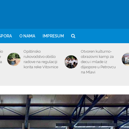
SPORA
O NAMA
IMPRESUM
io
Opštinsko
Otvoren kulturno-
e
rukovodstvo obišlo
obrazovni kamp za
ma
radove na regulaciji
decu i mlade iz
korita reke Vitovnice
dijaspore u Petrovcu
na Mlavi