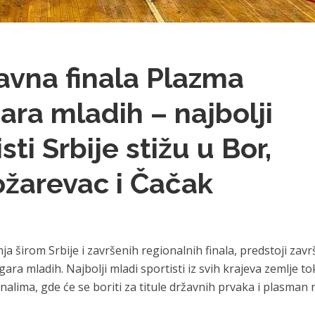
avna finala Plazma
ara mladih – najbolji
sti Srbije stižu u Bor,
žarevac i Čačak
 širom Srbije i završenih regionalnih finala, predstoji zavr
ara mladih. Najbolji mladi sportisti iz svih krajeva zemlje t
nalima, gde će se boriti za titule državnih prvaka i plasman 