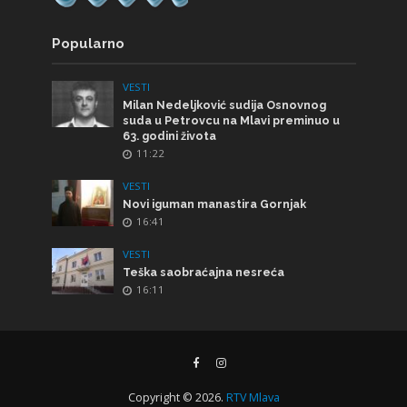
Popularno
VESTI
Milan Nedeljković sudija Osnovnog
suda u Petrovcu na Mlavi preminuo u
63. godini života
11:22
VESTI
Novi iguman manastira Gornjak
16:41
VESTI
Teška saobraćajna nesreća
16:11
Copyright © 2026.
RTV Mlava