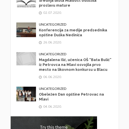
Srednja škola Mladost odložila
proslavu mature
02.07.2020.
UNCATEGORIZED
Konferencija za medije predsednika
opštine Duška Nedinića
26.06.2020.
UNCATEGORIZED
Magdalena Ilić, učenica OŠ “Bata Bulić”
iz Petrovca na Mlavi osvojila prvo
mesto na likovnom konkursu u Blacu
06.06.2020.
UNCATEGORIZED
Obeležen Dan opštine Petrovac na
Mlavi
04.06.2020.