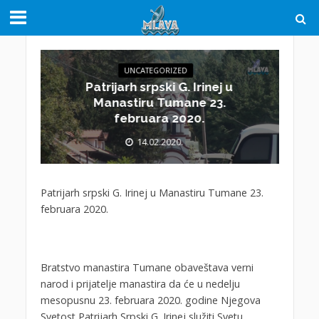
UNCATEGORIZED
Patrijarh srpski G. Irinej u
Manastiru Tumane 23.
februara 2020.
14.02.2020.
Patrijarh srpski G. Irinej u Manastiru Tumane 23.
februara 2020.
Bratstvo manastira Tumane obaveštava verni
narod i prijatelje manastira da će u nedelju
mesopusnu 23. februara 2020. godine Njegova
Svetost Patrijarh Srpski G. Irinej služiti Svetu