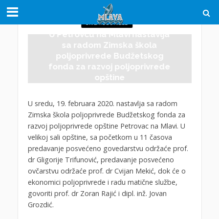
UNCATEGORIZED
U Petrovcu na Mlavi nastavlja
sa radom Zimska škola
poljoprivrede Budžetskog
fonda za razvoj poljoprivrede
opštine
17.02.2020.
U sredu, 19. februara 2020. nastavlja sa radom
Zimska škola poljoprivrede Budžetskog fonda za
razvoj poljoprivrede opštine Petrovac na Mlavi. U
velikoj sali opštine, sa početkom u 11 časova
predavanje posvećeno govedarstvu održaće prof.
dr Gligorije Trifunović, predavanje posvećeno
ovčarstvu održaće prof. dr Cvijan Mekić, dok će o
ekonomici poljoprivrede i radu matične službe,
govoriti prof. dr Zoran Rajić i dipl. inž. Jovan
Grozdić.