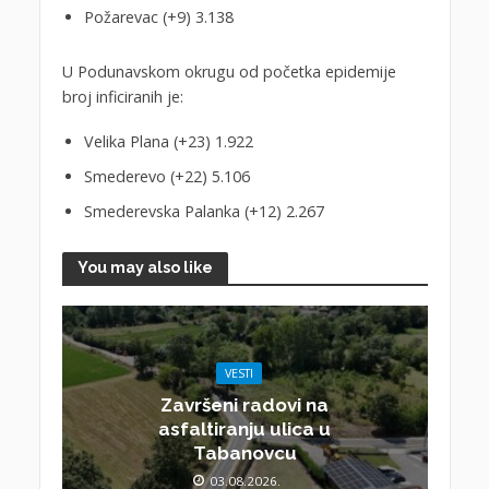
Požarevac (+9) 3.138
U Podunavskom okrugu od početka epidemije
broj inficiranih je:
Velika Plana (+23) 1.922
Smederevo (+22) 5.106
Smederevska Palanka (+12) 2.267
You may also like
VESTI
Završeni radovi na
asfaltiranju ulica u
Tabanovcu
03.08.2026.