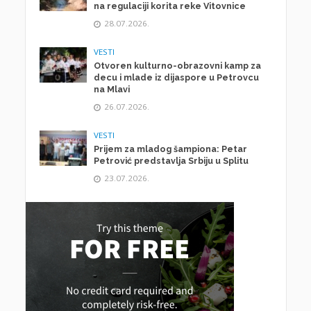
na regulaciji korita reke Vitovnice
28.07.2026.
VESTI
Otvoren kulturno-obrazovni kamp za
decu i mlade iz dijaspore u Petrovcu
na Mlavi
26.07.2026.
VESTI
Prijem za mladog šampiona: Petar
Petrović predstavlja Srbiju u Splitu
23.07.2026.