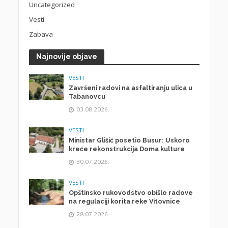
Uncategorized
Vesti
Zabava
Najnovije objave
VESTI
Završeni radovi na asfaltiranju ulica u
Tabanovcu
03.08.2026.
VESTI
Ministar Glišić posetio Busur: Uskoro
kreće rekonstrukcija Doma kulture
30.07.2026.
VESTI
Opštinsko rukovodstvo obišlo radove
na regulaciji korita reke Vitovnice
28.07.2026.