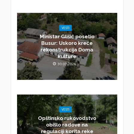
VESTI
Ministar Glišić posetio
Busur: Uskoro kreće
rekonstrukcija Doma
kulture
30.07.2026.
VESTI
Opštinsko rukovodstvo
obišlo radove na
regulaciji korita reke