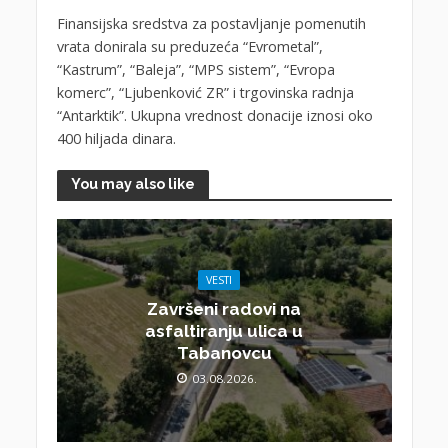
Finansijska sredstva za postavljanje pomenutih
vrata donirala su preduzeća “Evrometal”,
“Kastrum”, “Baleja”, “MPS sistem”, “Evropa
komerc”, “Ljubenković ZR” i trgovinska radnja
“Antarktik”. Ukupna vrednost donacije iznosi oko
400 hiljada dinara.
You may also like
VESTI
Završeni radovi na
asfaltiranju ulica u
Tabanovcu
03.08.2026.