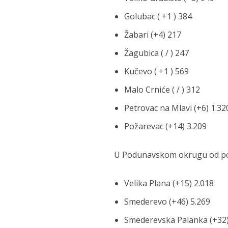
Golubac ( +1 ) 384
Žabari (+4) 217
Žagubica ( / ) 247
Kučevo ( +1 ) 569
Malo Crniće ( / ) 312
Petrovac na Mlavi (+6) 1.32
Požarevac (+14) 3.209
U Podunavskom okrugu od poče
Velika Plana (+15) 2.018
Smederevo (+46) 5.269
Smederevska Palanka (+32)