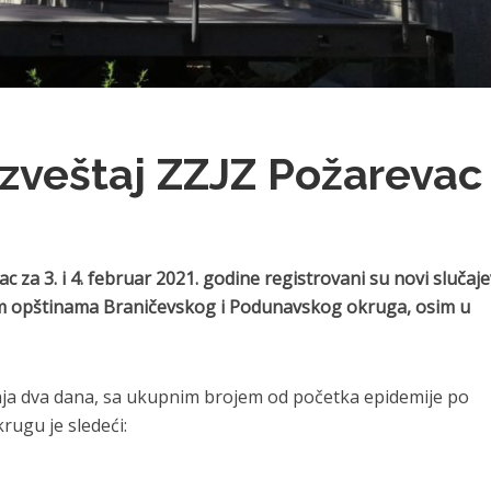
zveštaj ZZJZ Požarevac
vac za
3
.
i 4.
februar
2021. godine
registrovani su novi slučaje
im opštinama
Braničevsko
g
i Podunavsko
g
okrug
a, osim u
dnja dva dana, sa ukupnim brojem od početka epidemije po
ugu je sledeći: