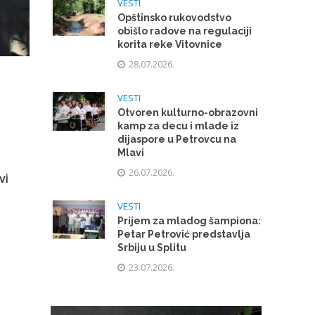
VESTI
Opštinsko rukovodstvo
obišlo radove na regulaciji
korita reke Vitovnice
28.07.2026.
VESTI
Otvoren kulturno-obrazovni
kamp za decu i mlade iz
dijaspore u Petrovcu na
Mlavi
26.07.2026.
vi
VESTI
Prijem za mladog šampiona:
Petar Petrović predstavlja
Srbiju u Splitu
23.07.2026.