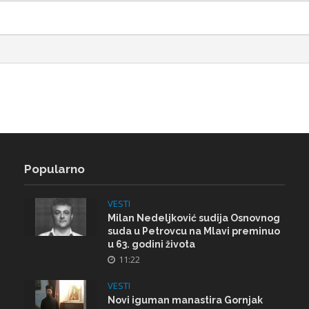
Popularno
VESTI
Milan Nedeljković sudija Osnovnog
suda u Petrovcu na Mlavi preminuo
u 63. godini života
11:22
VESTI
Novi iguman manastira Gornjak