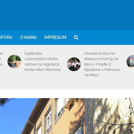
SPORA
O NAMA
IMPRESUM
io
Opštinsko
Otvoren kulturno-
e
rukovodstvo obišlo
obrazovni kamp za
ma
radove na regulaciji
decu i mlade iz
korita reke Vitovnice
dijaspore u Petrovcu
na Mlavi