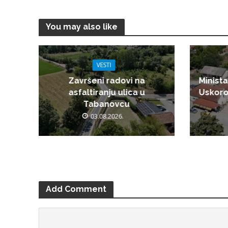
You may also like
VESTI
Završeni radovi na
Minista
asfaltiranju ulica u
Uskoro
Tabanovcu
03.08.2026.
Add Comment