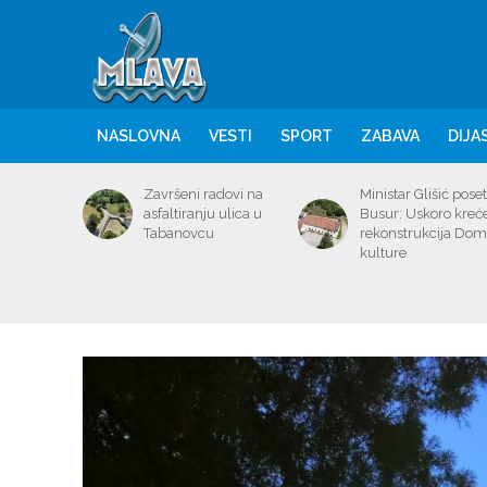
NASLOVNA
VESTI
SPORT
ZABAVA
DIJA
Završeni radovi na
Ministar Glišić poset
asfaltiranju ulica u
Busur: Uskoro kreć
Tabanovcu
rekonstrukcija Do
kulture