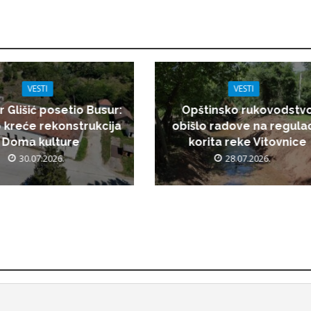
VESTI
VESTI
r Glišić posetio Busur:
Opštinsko rukovodstv
 kreće rekonstrukcija
obišlo radove na regulac
Doma kulture
korita reke Vitovnice
30.07.2026.
28.07.2026.