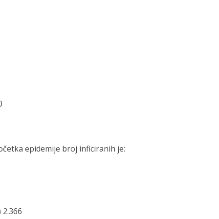
0
tka epidemije broj inficiranih je:
 2.366