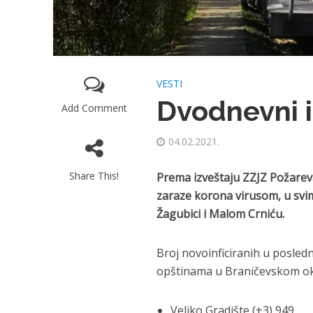
VESTI
Dvodnevni i
Add Comment
04.02.2021.
Share This!
Prema izveštaju ZZJZ Požare
zaraze korona virusom,
u sv
Žagubici i Malom Crniću
.
Broj novoinficiranih u posle
opštinama u Braničevskom okr
Veliko Gradište (+3) 949