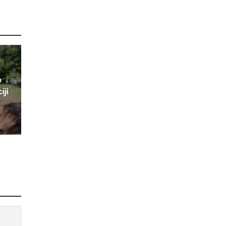
o
iji