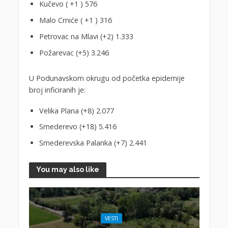
Kučevo ( +1 ) 576
Malo Crniće ( +1 ) 316
Petrovac na Mlavi (+2) 1.333
Požarevac (+5) 3.246
U Podunavskom okrugu od početka epidemije
broj inficiranih je:
Velika Plana (+8) 2.077
Smederevo (+18) 5.416
Smederevska Palanka (+7) 2.441
You may also like
VESTI