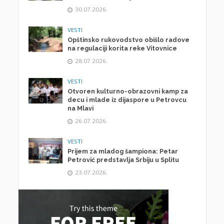
30.07.2026.
VESTI
Opštinsko rukovodstvo obišlo radove
na regulaciji korita reke Vitovnice
28.07.2026.
VESTI
Otvoren kulturno-obrazovni kamp za
decu i mlade iz dijaspore u Petrovcu
na Mlavi
26.07.2026.
VESTI
Prijem za mladog šampiona: Petar
Petrović predstavlja Srbiju u Splitu
23.07.2026.