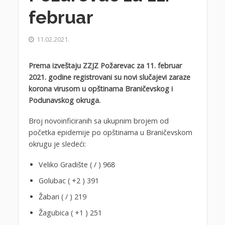
februar
11.02.2021.
Prema izveštaju ZZJZ Požarevac za 11. februar
2021. godine registrovani su novi slučajevi zaraze
korona virusom u opštinama Braničevskog i
Podunavskog okruga.
Broj novoinficiranih sa ukupnim brojem od
početka epidemije po opštinama u Braničevskom
okrugu je sledeći:
Veliko Gradište ( / ) 968
Golubac ( +2 ) 391
Žabari ( / ) 219
Žagubica ( +1 ) 251