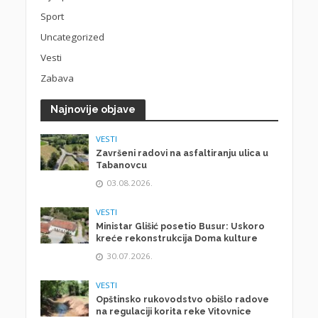
Sport
Uncategorized
Vesti
Zabava
Najnovije objave
VESTI
Završeni radovi na asfaltiranju ulica u
Tabanovcu
03.08.2026.
VESTI
Ministar Glišić posetio Busur: Uskoro
kreće rekonstrukcija Doma kulture
30.07.2026.
VESTI
Opštinsko rukovodstvo obišlo radove
na regulaciji korita reke Vitovnice