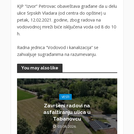
KJP “Izvor“ Petrovac obaveštava građane da u delu
ulice Srpskih Vladara (od centra do opštine) u
petak, 12.02.2021. godine, zbog radova na
vodovodnoj mreži biće isključena voda od 8 do 10
h.
Radna jednica “Vodovod i kanalizacija“ se
zahvaljuje sugrađanima na razumevanju.
You may also like
VESTI
Završeni radovi na
asfaltiranju ulica u
Tabanovcu
03.08.2026.