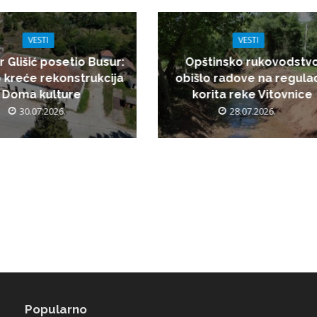
VESTI
VESTI
r Glišić posetio Busur:
Opštinsko rukovodstv
 kreće rekonstrukcija
obišlo radove na regulac
Doma kulture
korita reke Vitovnice
30.07.2026.
28.07.2026.
Popularno