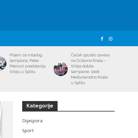
Prijem za mladog
Čačak spustio zavesu
šampiona: Petar
na Državna finala –
Petrović predstavlja
Srbija dobila
Srbiju u Splitu
šampione, sledi
Međunarodno finale
u Splitu
Kategorije
Dijaspora
Sport