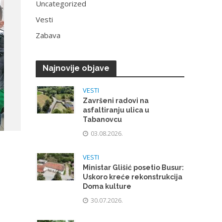
Uncategorized
Vesti
Zabava
Najnovije objave
VESTI
Završeni radovi na
asfaltiranju ulica u
Tabanovcu
03.08.2026.
VESTI
Ministar Glišić posetio Busur:
Uskoro kreće rekonstrukcija
Doma kulture
30.07.2026.