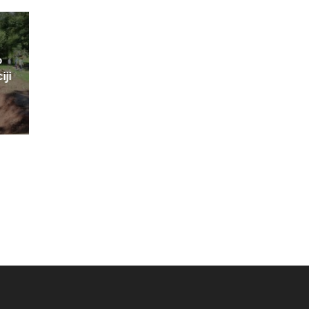
o
iji