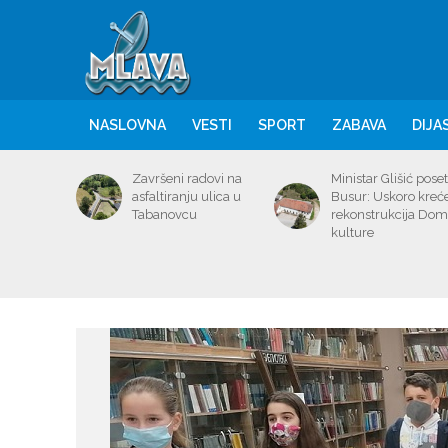
NASLOVNA
VESTI
SPORT
ZABAVA
DIJA
Završeni radovi na
Ministar Glišić poset
asfaltiranju ulica u
Busur: Uskoro kreć
Tabanovcu
rekonstrukcija Do
kulture