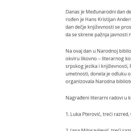
Danas je Međunarodni dan dečje
rođen je Hans Kristijan Ander
dan dečje književnosti se prosl
da se skrene pažnja javnosti 
Na ovaj dan u Narodnoj biblio
okviru likovno – literarnog k
srpskog jezika i književnosti, 
umetnosti, donela je odluku 
organizovala Narodna bibliote
Nagrađeni literarni radovi u k
1. Luka Pterović, treći razred
2. Jana Milosavljević, treći ra