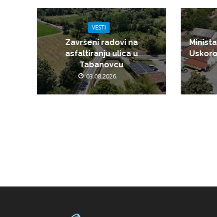
VESTI
Završeni radovi na
Minista
asfaltiranju ulica u
Uskoro
Tabanovcu
03.08.2026.