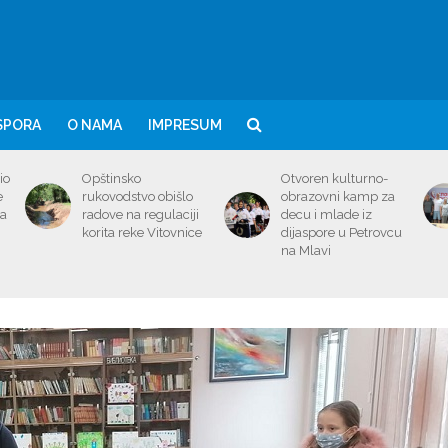
SPORA
O NAMA
IMPRESUM
io
Opštinsko
Otvoren kulturno-
e
rukovodstvo obišlo
obrazovni kamp za
ma
radove na regulaciji
decu i mlade iz
korita reke Vitovnice
dijaspore u Petrovcu
na Mlavi