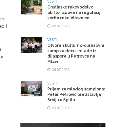
VESTI
Opštinsko rukovodstvo
obišlo radove na regulaciji
dni
korita reke Vitovnice
ao i
28.07.2026.
VESTI
Otvoren kulturno-obrazovni
u
kamp za decu i mlade iz
or
dijaspore u Petrovcu na
Mlavi
r
26.07.2026.
VESTI
Prijem za mladog šampiona:
Petar Petrović predstavlja
Srbiju u Splitu
23.07.2026.