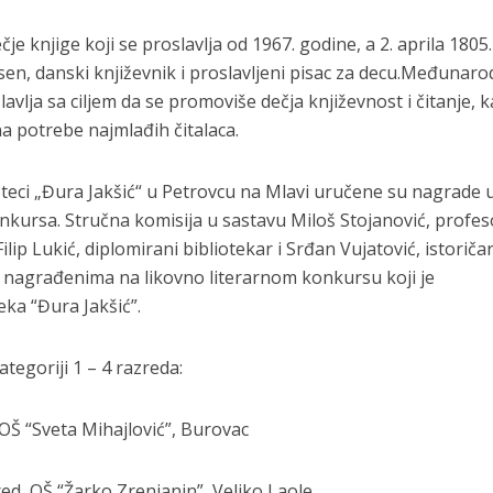
 knjige koji se proslavlja od 1967. godine, a 2. aprila 1805.
sen, danski književnik i proslavljeni pisac za decu.Međunaro
avlja sa ciljem da se promoviše dečja književnost i čitanje, k
na potrebe najmlađih čitalaca.
teci „Đura Jakšić“ u Petrovcu na Mlavi uručene su nagrade 
onkursa. Stručna komisija u sastavu Miloš Stojanović, profes
Filip Lukić, diplomirani bibliotekar i Srđan Vujatović, istoriča
o nagrađenima na likovno literarnom konkursu koji je
ka “Đura Jakšić”.
ategoriji 1 – 4 razreda:
, OŠ “Sveta Mihajlović”, Burovac
zred, OŠ “Žarko Zrenjanin”, Veliko Laole