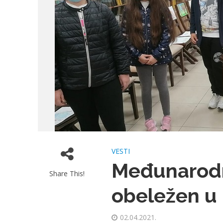
VESTI
Međunarodn
Share This!
obeležen u 
02.04.2021.