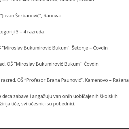
Š “Jovan Šerbanović”, Ranovac
egoriji 3 – 4 razreda:
, OŠ “Miroslav Bukumirović Bukum”, Šetonje – Ćovdin
azred, OŠ “Miroslav Bukumirović Bukum”, Ćovdin
ti razred, OŠ “Profesor Brana Paunović”, Kamenovo – Rašana
se deca zabave i angažuju van onih uobičajenih školskih
žirija tiče, svi učesnici su pobednici.