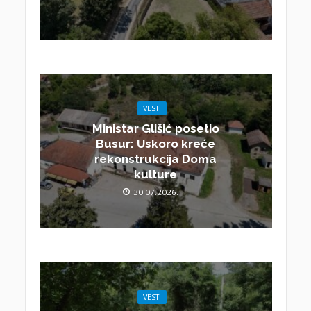
VESTI
Ministar Glišić posetio
Busur: Uskoro kreće
rekonstrukcija Doma
kulture
30.07.2026.
VESTI