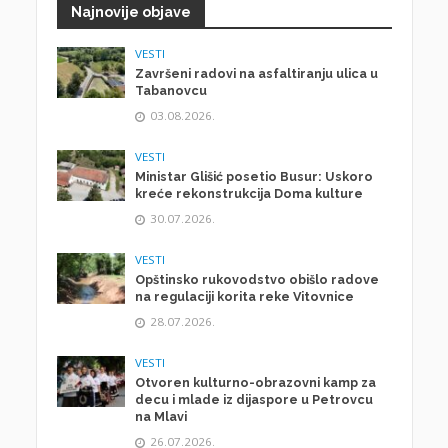
Najnovije objave
VESTI
Završeni radovi na asfaltiranju ulica u
Tabanovcu
03.08.2026.
VESTI
Ministar Glišić posetio Busur: Uskoro
kreće rekonstrukcija Doma kulture
30.07.2026.
VESTI
Opštinsko rukovodstvo obišlo radove
na regulaciji korita reke Vitovnice
28.07.2026.
VESTI
Otvoren kulturno-obrazovni kamp za
decu i mlade iz dijaspore u Petrovcu
na Mlavi
26.07.2026.