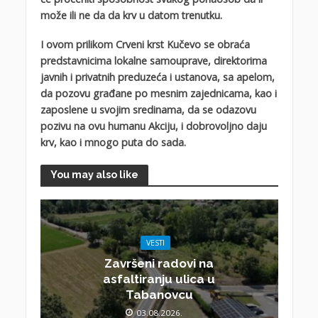
može ili ne da da krv u datom trenutku.
I ovom prilikom Crveni krst Kučevo se obraća
predstavnicima lokalne samouprave, direktorima
javnih i privatnih preduzeća i ustanova, sa apelom,
da pozovu građane po mesnim zajednicama, kao i
zaposlene u svojim sredinama, da se odazovu
pozivu na ovu humanu Akciju, i dobrovoljno daju
krv, kao i mnogo puta do sada.
You may also like
VESTI
Završeni radovi na
asfaltiranju ulica u
Tabanovcu
03.08.2026.