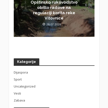
Opštinsko rukovodstvo
obišlo radove na
regulaciji korita reke
Vitovnice
28.07.2026.
Kategorije
Dijaspora
Sport
Uncategorized
Vesti
Zabava