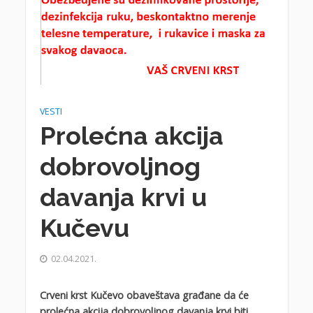
VESTI
Prolećna akcija
dobrovoljnog
davanja krvi u
Kučevu
02.04.2021.
Crveni krst Kučevo obaveštava građane da će
prolećna akcija dobrovoljnog davanja krvi biti