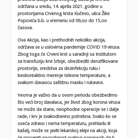
održana u sredu, 14. aprila 2021. godine u
prostorijama Crvenog krsta Kučevo, ulica Žike
Popovića b.b. u vremenu od 09,oo do 15,oo
časova.
Ova Akcija, kao i prethodnih nekoliko akcija,
održava se u uslovima pandemije
COVID 19 virusa.
Zbog toga će Crveni krst u saradnji sa Institutom
za transfuziju krvi Srbije, obezbediti denzifikovane
prostorije, sredstva za dezinfekciju ruku i
beskontaktno merenje telesne temperature, a
svakom davaocu zaštitnu masku i rukavice.
Veoma je važno da u ovom periodu obezbedimo
što veći broj davalaca, jer život zbog korona virusa
ne može da stane, neophodne operacije se i dalje
rade, i krv je svakodnevno potrebna. Svako ko se
oseća zdravo i nema temperaturu, prehladu ili
kašalj, može se javiti lekarskoj ekipi na akciji, koja
će proceniti sposobnost svakog ponaosob da li