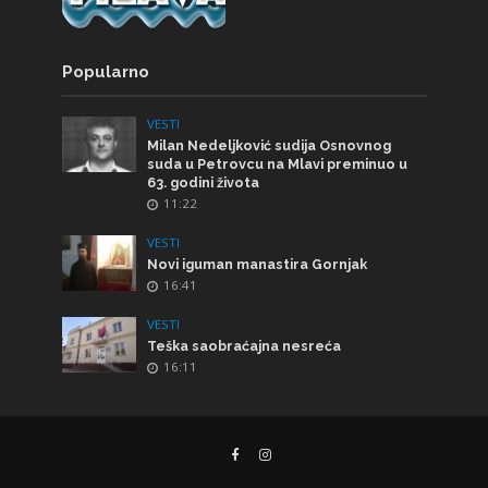
Popularno
VESTI
Milan Nedeljković sudija Osnovnog
suda u Petrovcu na Mlavi preminuo u
63. godini života
11:22
VESTI
Novi iguman manastira Gornjak
16:41
VESTI
Teška saobraćajna nesreća
16:11