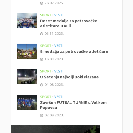
28.02.2025.
SPORT
•
VESTI
Deset medalja za petrovačke
atletičare u Kuli
06.11.2023.
SPORT
•
VESTI
8 medalja za petrovačke atletičare
18.09.2023.
SPORT
•
VESTI
U Šetonju najbolji Boki Plažane
04.08.2023.
SPORT
•
VESTI
Završen FUTSAL TURNIR u Velikom
Popovcu
02.08.2023.